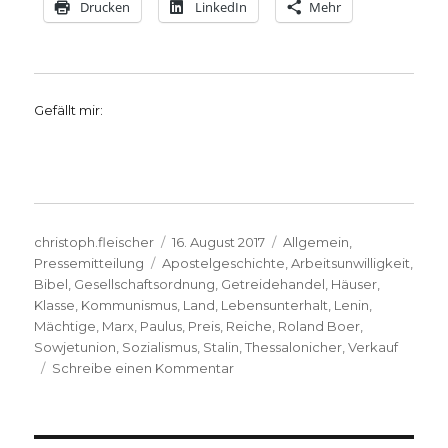
Drucken
LinkedIn
Mehr
Gefällt mir:
Autor
Veröffentlicht
Kategorien
christoph.fleischer
16. August 2017
Allgemein
,
Schlagwörter
am
Pressemitteilung
Apostelgeschichte
,
Arbeitsunwilligkeit
,
Bibel
,
Gesellschaftsordnung
,
Getreidehandel
,
Häuser
,
Klasse
,
Kommunismus
,
Land
,
Lebensunterhalt
,
Lenin
,
Mächtige
,
Marx
,
Paulus
,
Preis
,
Reiche
,
Roland Boer
,
Sowjetunion
,
Sozialismus
,
Stalin
,
Thessalonicher
,
Verkauf
zu
Schreibe einen Kommentar
Stalin
und
Lenin