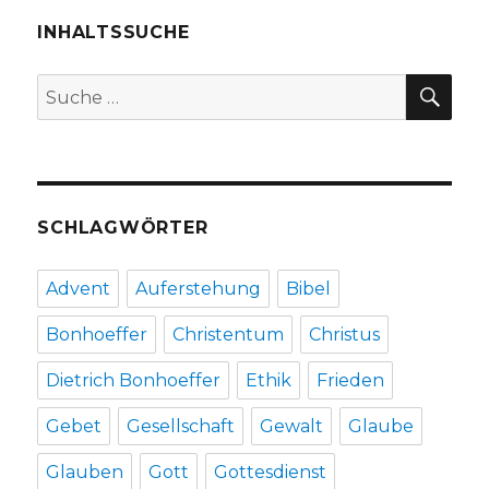
mit
der
INHALTSSUCHE
Bibel
–
SU
Suche
Pressemitteilung
nach:
SCHLAGWÖRTER
Advent
Auferstehung
Bibel
Bonhoeffer
Christentum
Christus
Dietrich Bonhoeffer
Ethik
Frieden
Gebet
Gesellschaft
Gewalt
Glaube
Glauben
Gott
Gottesdienst