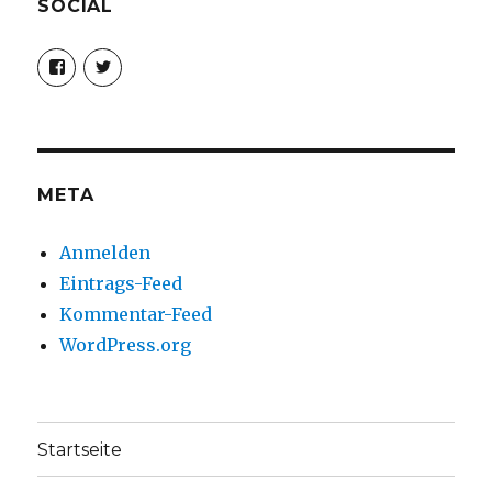
SOCIAL
Profil
Profil
von
von
christoph.fleischer1
ChristophFl
auf
auf
Facebook
Twitter
anzeigen
anzeigen
META
Anmelden
Eintrags-Feed
Kommentar-Feed
WordPress.org
Startseite