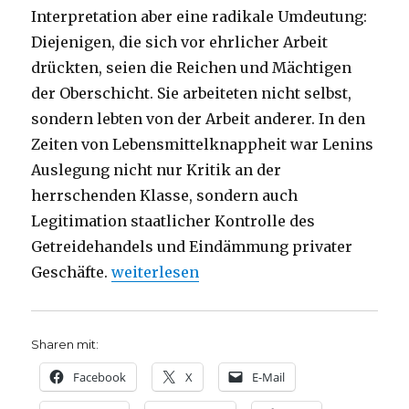
Interpretation aber eine radikale Umdeutung:
Diejenigen, die sich vor ehrlicher Arbeit
drückten, seien die Reichen und Mächtigen
der Oberschicht. Sie arbeiteten nicht selbst,
sondern lebten von der Arbeit anderer. In den
Zeiten von Lebensmittelknappheit war Lenins
Auslegung nicht nur Kritik an der
herrschenden Klasse, sondern auch
Legitimation staatlicher Kontrolle des
Getreidehandels und Eindämmung privater
„Stalin und Lenin mit der Bibel – Press
Geschäfte.
weiterlesen
Sharen mit:
Facebook
X
E-Mail