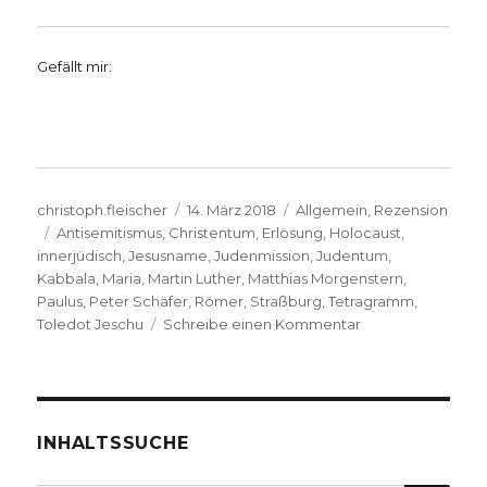
Gefällt mir:
Autor
Veröffentlicht
Kategorien
christoph.fleischer
14. März 2018
Allgemein
,
Rezension
Schlagwörter
am
Antisemitismus
,
Christentum
,
Erlösung
,
Holocaust
,
innerjüdisch
,
Jesusname
,
Judenmission
,
Judentum
,
Kabbala
,
Maria
,
Martin Luther
,
Matthias Morgenstern
,
Paulus
,
Peter Schäfer
,
Römer
,
Straßburg
,
Tetragramm
,
zu
Toledot Jeschu
Schreibe einen Kommentar
Jüdische
Parodie
Jesu,
Rezension
von
INHALTSSUCHE
Christoph
Fleischer,