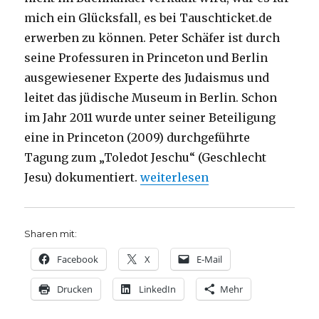
mich ein Glücksfall, es bei Tauschticket.de
erwerben zu können. Peter Schäfer ist durch
seine Professuren in Princeton und Berlin
ausgewiesener Experte des Judaismus und
leitet das jüdische Museum in Berlin. Schon
im Jahr 2011 wurde unter seiner Beteiligung
eine in Princeton (2009) durchgeführte
Tagung zum „Toledot Jeschu“ (Geschlecht
„Jüdische Parodie Jesu, Rezens
Jesu) dokumentiert.
weiterlesen
Sharen mit:
Facebook
X
E-Mail
Drucken
LinkedIn
Mehr