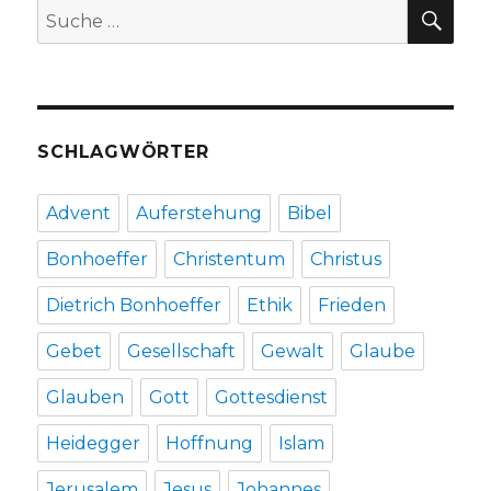
SU
Suche
Welver
nach:
2018
SCHLAGWÖRTER
Advent
Auferstehung
Bibel
Bonhoeffer
Christentum
Christus
Dietrich Bonhoeffer
Ethik
Frieden
Gebet
Gesellschaft
Gewalt
Glaube
Glauben
Gott
Gottesdienst
Heidegger
Hoffnung
Islam
Jerusalem
Jesus
Johannes