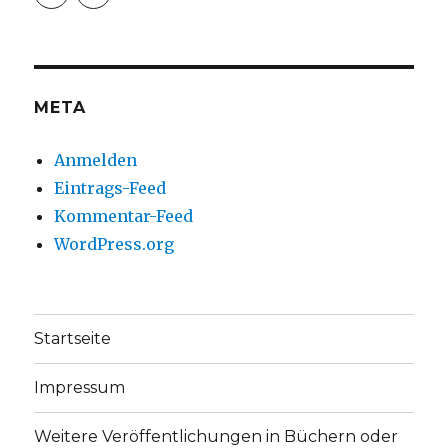
christoph.fleischer1
ChristophFl
auf
auf
Facebook
Twitter
anzeigen
anzeigen
META
Anmelden
Eintrags-Feed
Kommentar-Feed
WordPress.org
Startseite
Impressum
Weitere Veröffentlichungen in Büchern oder