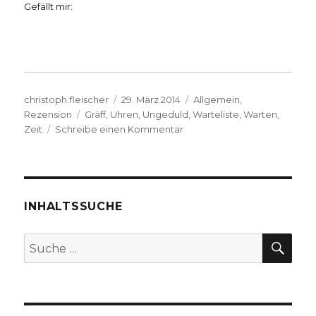
Gefällt mir:
Autor
Veröffentlicht
Kategorien
christoph.fleischer
29. März 2014
Allgemein
,
Schlagwörter
am
Rezension
Gräff
,
Uhren
,
Ungeduld
,
Warteliste
,
Warten
,
zu
Zeit
Schreibe einen Kommentar
Vom
Stress
des
Stillstands,
Rezension
INHALTSSUCHE
von
Marlies
SU
Suche
Blauth,
nach:
Meerbusch
2014