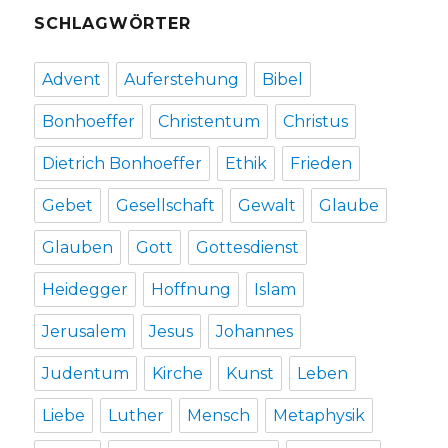
SCHLAGWÖRTER
Advent
Auferstehung
Bibel
Bonhoeffer
Christentum
Christus
Dietrich Bonhoeffer
Ethik
Frieden
Gebet
Gesellschaft
Gewalt
Glaube
Glauben
Gott
Gottesdienst
Heidegger
Hoffnung
Islam
Jerusalem
Jesus
Johannes
Judentum
Kirche
Kunst
Leben
Liebe
Luther
Mensch
Metaphysik