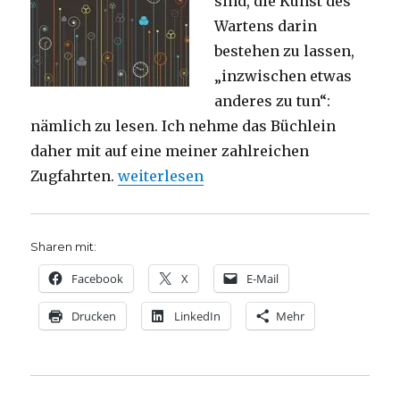
sind, die Kunst des
Wartens darin
bestehen zu lassen,
„inzwischen etwas
anderes zu tun“:
nämlich zu lesen. Ich nehme das Büchlein
daher mit auf eine meiner zahlreichen
„Vom Stress des Stillstands, Rezension
Zugfahrten.
weiterlesen
Sharen mit:
Facebook
X
E-Mail
Drucken
LinkedIn
Mehr