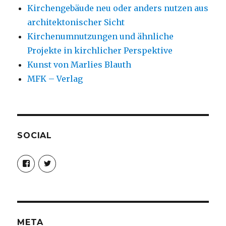
Kirchengebäude neu oder anders nutzen aus
architektonischer Sicht
Kirchenumnutzungen und ähnliche
Projekte in kirchlicher Perspektive
Kunst von Marlies Blauth
MFK – Verlag
SOCIAL
Profil
Profil
von
von
christoph.fleischer1
ChristophFl
auf
auf
Facebook
Twitter
anzeigen
anzeigen
META