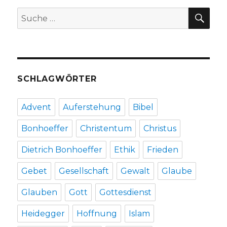
Marlies
SU
Suche
Blauth,
nach:
Meerbusch
2014
SCHLAGWÖRTER
Advent
Auferstehung
Bibel
Bonhoeffer
Christentum
Christus
Dietrich Bonhoeffer
Ethik
Frieden
Gebet
Gesellschaft
Gewalt
Glaube
Glauben
Gott
Gottesdienst
Heidegger
Hoffnung
Islam