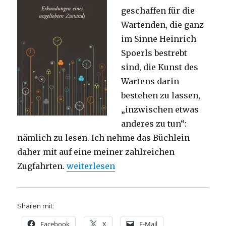
geschaffen für die
Wartenden, die ganz
im Sinne Heinrich
Spoerls bestrebt
sind, die Kunst des
Wartens darin
bestehen zu lassen,
„inzwischen etwas
anderes zu tun“:
nämlich zu lesen. Ich nehme das Büchlein
daher mit auf eine meiner zahlreichen
„Vom Stress des Stillstands, Rezension
Zugfahrten.
weiterlesen
Sharen mit:
Facebook
X
E-Mail