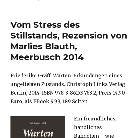
Im
Dezemb
ist
Vom Stress des
Advent,
Rezensi
Stillstands, Rezension von
von
Marlies Blauth,
Christop
Fleischer
Meerbusch 2014
Welver
2015
Friederike Gräff: Warten. Erkundungen eines
ungeliebten Zustands. Christoph Links Verlag
Berlin, 2014. ISBN 978-3-86153-763-2, Preis 14,90
Euro, als EBook 9,99, 189 Seiten
Ein freundliches,
handliches
Bändchen – wie