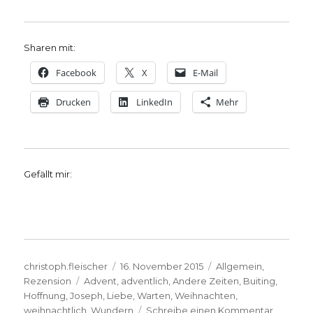
Sharen mit:
Facebook
X
E-Mail
Drucken
LinkedIn
Mehr
Gefällt mir:
Autor
Veröffentlicht
Kategorien
christoph.fleischer
16. November 2015
Allgemein
,
Schlagwörter
am
Rezension
Advent
,
adventlich
,
Andere Zeiten
,
Buiting
,
Hoffnung
,
Joseph
,
Liebe
,
Warten
,
Weihnachten
,
zu
weihnachtlich
,
Wundern
Schreibe einen Kommentar