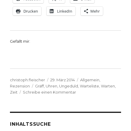
Drucken
LinkedIn
Mehr
Gefällt mir:
Autor
Veröffentlicht
Kategorien
christoph.fleischer
29. März 2014
Allgemein
,
Schlagwörter
am
Rezension
Gräff
,
Uhren
,
Ungeduld
,
Warteliste
,
Warten
,
zu
Zeit
Schreibe einen Kommentar
Vom
Stress
des
Stillstands,
Rezension
INHALTSSUCHE
von