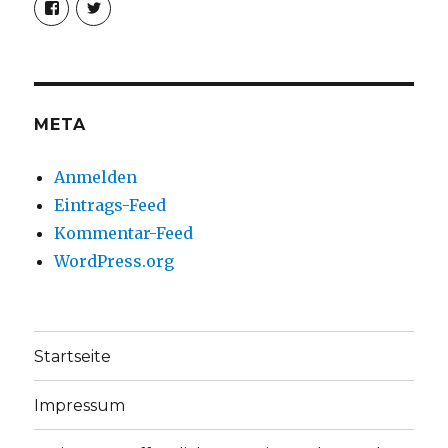
von
von
christoph.fleischer1
ChristophFl
auf
auf
Facebook
Twitter
anzeigen
anzeigen
META
Anmelden
Eintrags-Feed
Kommentar-Feed
WordPress.org
Startseite
Impressum