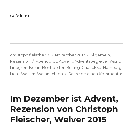
Gefällt mir:
Autor
Veröffentlicht
Kategorien
christoph.fleischer
2. November 2017
Allgemein
,
Schlagwörter
am
Rezension
Abendbrot
,
Advent
,
Adventsbegleiter
,
Astrid
Lindgren
,
Berlin
,
Bonhoeffer
,
Buiting
,
Chanukka
,
Hamburg
,
zu
Licht
,
Warten
,
Weihnachten
Schreibe einen Kommentar
Adven
Rezen
Chris
Im Dezember ist Advent,
Fleis
Welv
Rezension von Christoph
2017
Fleischer, Welver 2015