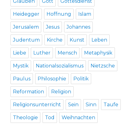
Glauben
Gott
Gottesdienst
Heidegger
Hoffnung
Islam
Jerusalem
Jesus
Johannes
Judentum
Kirche
Kunst
Leben
Liebe
Luther
Mensch
Metaphysik
Mystik
Nationalsozialismus
Nietzsche
Paulus
Philosophie
Politik
Reformation
Religion
Religionsunterricht
Sein
Sinn
Taufe
Theologie
Tod
Weihnachten