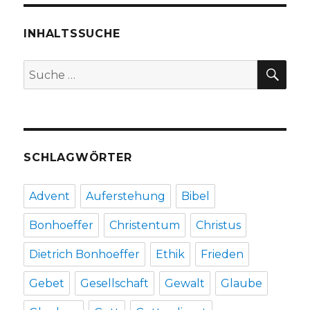
zum
Letzten,
Rezension
INHALTSSUCHE
von
Christoph
SU
Suche
Fleischer,
nach:
Welver
2017
SCHLAGWÖRTER
Advent
Auferstehung
Bibel
Bonhoeffer
Christentum
Christus
Dietrich Bonhoeffer
Ethik
Frieden
Gebet
Gesellschaft
Gewalt
Glaube