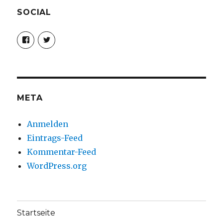
SOCIAL
Profil
Profil
von
von
christoph.fleischer1
ChristophFl
auf
auf
Facebook
Twitter
anzeigen
anzeigen
META
Anmelden
Eintrags-Feed
Kommentar-Feed
WordPress.org
Startseite