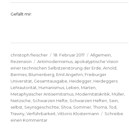
Gefällt mir:
Autor
Veröffentlicht
Kategorien
christoph.fleischer
18. Februar 2017
Allgemein
,
Schlagwörter
am
Rezension
Antimodernismus
,
apokalyptische Vision
einer technischen Selbstzerstörung der Erde
,
Arnold
,
Bermes
,
Blumenberg
,
Emil Angehrn
,
Freiburger
Universität
,
Gesamtausgabe
,
Heidegger
,
Heideggers
Lehrautorität
,
Humanismus
,
Leben
,
Marten
,
Metaphysischer Antisemitismus
,
Modernitätskritik
,
Müller
,
Nietzsche
,
Schwarzen Hefte
,
Schwarzen Heften
,
Sein
,
selbst
,
Seynsgeschichte
,
Shoa
,
Sommer
,
Thomä
,
Tod
,
Trawny
,
Verführbarkeit
,
Vittorio Klostermann
Schreibe
zu
einen Kommentar
Martin
Heidegger,