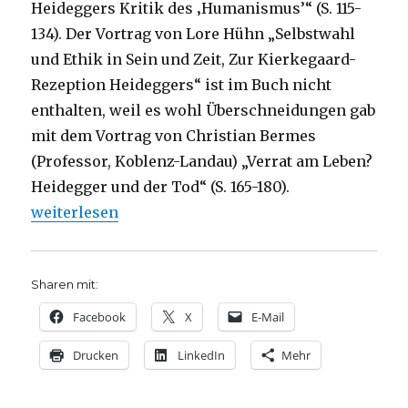
Heideggers Kritik des ‚Humanismus’“ (S. 115-
134). Der Vortrag von Lore Hühn „Selbstwahl
und Ethik in Sein und Zeit, Zur Kierkegaard-
Rezeption Heideggers“ ist im Buch nicht
enthalten, weil es wohl Überschneidungen gab
mit dem Vortrag von Christian Bermes
(Professor, Koblenz-Landau) „Verrat am Leben?
Heidegger und der Tod“ (S. 165-180).
„Martin Heidegger, zum Letzten, Rezension von Chr
weiterlesen
Sharen mit:
Facebook
X
E-Mail
Drucken
LinkedIn
Mehr