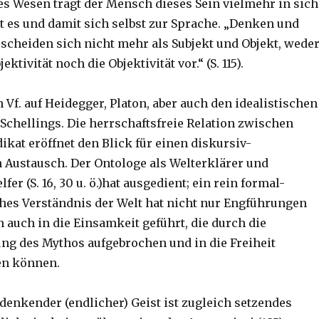
es Wesen trägt der Mensch dieses Sein vielmehr in sich
gt es und damit sich selbst zur Sprache. „Denken und
scheiden sich nicht mehr als Subjekt und Objekt, wede
ektivität noch die Objektivität vor.“ (S. 115).
h Vf. auf Heidegger, Platon, aber auch den idealistischen
 Schellings. Die herrschaftsfreie Relation zwischen
ikat eröffnet den Blick für einen diskursiv-
n Austausch. Der Ontologe als Welterklärer und
er (S. 16, 30 u. ö.)hat ausgedient; ein rein formal-
hes Verständnis der Welt hat nicht nur Engführungen
 auch in die Einsamkeit geführt, die durch die
g des Mythos aufgebrochen und in die Freiheit
en können.
denkender (endlicher) Geist ist zugleich setzendes