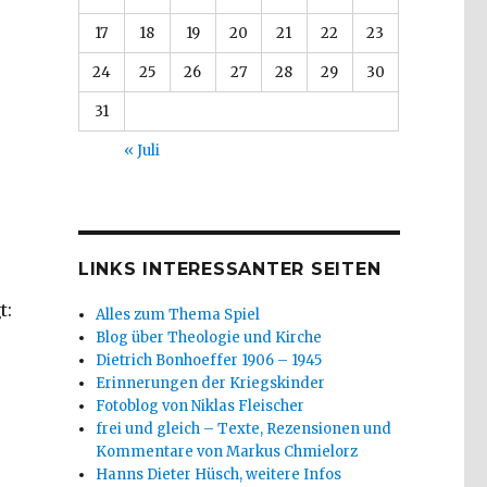
17
18
19
20
21
22
23
24
25
26
27
28
29
30
31
« Juli
LINKS INTERESSANTER SEITEN
t:
Alles zum Thema Spiel
Blog über Theologie und Kirche
Dietrich Bonhoeffer 1906 – 1945
Erinnerungen der Kriegskinder
Fotoblog von Niklas Fleischer
frei und gleich – Texte, Rezensionen und
Kommentare von Markus Chmielorz
Hanns Dieter Hüsch, weitere Infos