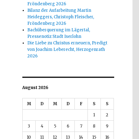
Fröndenberg 2026
Bilanz der Aufarbeitung Martin
Heideggers, Christoph Fleischer,
r
Fröndenberg 2026
Bachüberquerung im Lägertal,
Pressenotiz Stadt Iserlohn
Die Liebe zu Christus erneuern, Predigt
von Joachim Leberecht, Herzogenrath
2026
August 2026
M
D
M
D
F
S
S
1
2
3
4
5
6
7
8
9
10
11
12
13
14
15
16