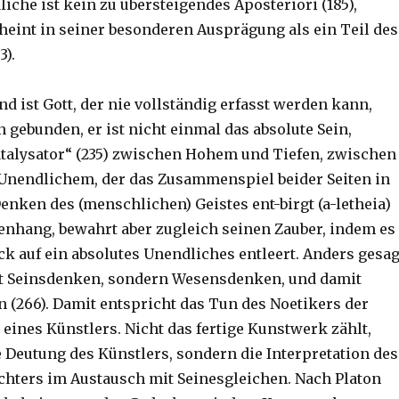
liche ist kein zu übersteigendes Aposteriori (185),
heint in seiner besonderen Ausprägung als ein Teil des
3).
 ist Gott, der nie vollständig erfasst werden kann,
n gebunden, er ist nicht einmal das absolute Sein,
talysator“ (235) zwischen Hohem und Tiefen, zwischen
Unendlichem, der das Zusammenspiel beider Seiten in
Denken des (menschlichen) Geistes ent-birgt (a-letheia)
hang, bewahrt aber zugleich seinen Zauber, indem es
ck auf ein absolutes Unendliches entleert. Anders gesag
ht Seinsdenken, sondern Wesensdenken, und damit
n (266). Damit entspricht das Tun des Noetikers der
 eines Künstlers. Nicht das fertige Kunstwerk zählt,
e Deutung des Künstlers, sondern die Interpretation des
chters im Austausch mit Seinesgleichen. Nach Platon