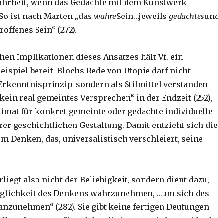
ahrheit, wenn das Gedachte mit dem Kunstwerk
So ist nach Marten „das
wahre
Sein…jeweils
gedachtes
un
offenes Sein“ (272).
hen Implikationen dieses Ansatzes hält Vf. ein
ispiel bereit: Blochs Rede von Utopie darf nicht
 Erkenntnisprinzip, sondern als Stilmittel verstanden
„kein real gemeintes Versprechen“ in der Endzeit (252),
imat für konkret gemeinte oder gedachte individuelle
rer geschichtlichen Gestaltung. Damit entzieht sich die
em Denken, das, universalistisch verschleiert, seine
iegt also nicht der Beliebigkeit, sondern dient dazu,
öglichkeit des Denkens wahrzunehmen, …um sich des
anzunehmen“ (282). Sie gibt keine fertigen Deutungen