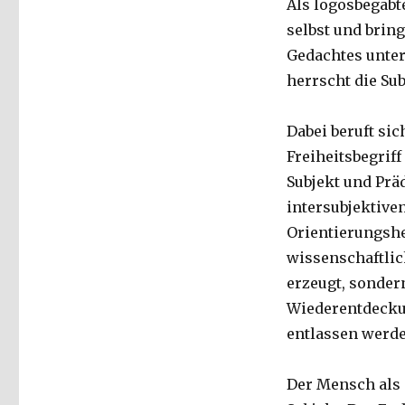
Als logosbegabt
selbst und brin
Gedachtes unter
herrscht die Subj
Dabei beruft sic
Freiheitsbegriff
Subjekt und Präd
intersubjektive
Orientierungshelf
wissenschaftlic
erzeugt, sondern
Wiederentdeckun
entlassen werd
Der Mensch als 