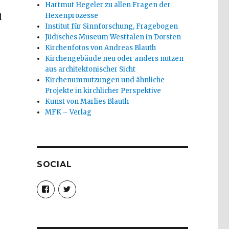
Hartmut Hegeler zu allen Fragen der
Hexenprozesse
d
Institut für Sinnforschung, Fragebogen
Jüdisches Museum Westfalen in Dorsten
Kirchenfotos von Andreas Blauth
Kirchengebäude neu oder anders nutzen
aus architektonischer Sicht
Kirchenumnutzungen und ähnliche
Projekte in kirchlicher Perspektive
Kunst von Marlies Blauth
MFK – Verlag
SOCIAL
Profil
Profil
von
von
christoph.fleischer1
ChristophFl
auf
auf
Facebook
Twitter
anzeigen
anzeigen