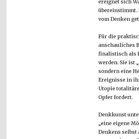
ereignet sich W
übereinstimmt. 
vom Denken getr
Für die praktisc
anschauliches Be
finalistisch als
werden. Sie ist 
sondern eine He
Ereignisse in ih
Utopie totalitär
Opfer fordert.
Denkkunst unterl
„eine eigene M
Denkens selbst 