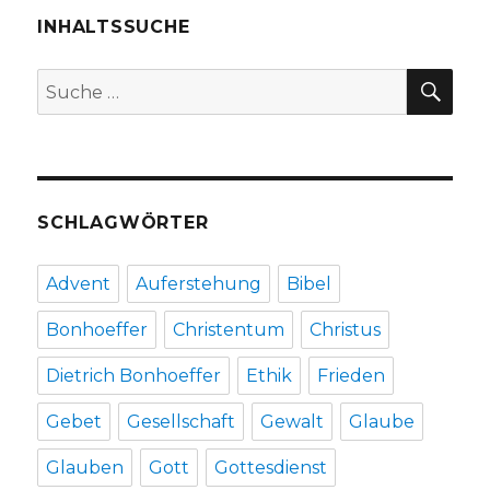
1-
INHALTSSUCHE
10
–
SU
Suche
Christoph
nach:
Fleischer,
Werl
2011
SCHLAGWÖRTER
Advent
Auferstehung
Bibel
Bonhoeffer
Christentum
Christus
Dietrich Bonhoeffer
Ethik
Frieden
Gebet
Gesellschaft
Gewalt
Glaube
Glauben
Gott
Gottesdienst