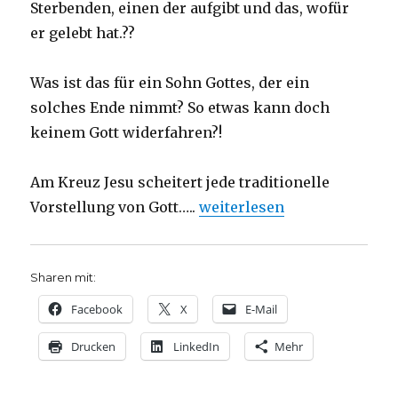
Sterbenden, einen der aufgibt und das, wofür
er gelebt hat.??
Was ist das für ein Sohn Gottes, der ein
solches Ende nimmt? So etwas kann doch
keinem Gott widerfahren?!
Am Kreuz Jesu scheitert jede traditionelle
„Von Gott verlassen? Predi
Vorstellung von Gott…..
weiterlesen
Sharen mit:
Facebook
X
E-Mail
Drucken
LinkedIn
Mehr