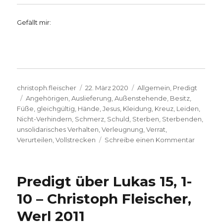
Gefällt mir:
Autor
Veröffentlicht
Kategorien
christoph.fleischer
22. März 2020
Allgemein
,
Predigt
Schlagwörter
am
Angehörigen
,
Auslieferung
,
Außenstehende
,
Besitz
,
Füße
,
gleichgültig
,
Hände
,
Jesus
,
Kleidung
,
Kreuz
,
Leiden
,
Nicht-Verhindern
,
Schmerz
,
Schuld
,
Sterben
,
Sterbenden
,
unsolidarisches Verhalten
,
Verleugnung
,
Verrat
,
zu
Verurteilen
,
Vollstrecken
Schreibe einen Kommentar
Von
Gott
verlasse
Predigt über Lukas 15, 1-
Predigtr
Passion
10 – Christoph Fleischer,
Herzoge
Werl 2011
Renate