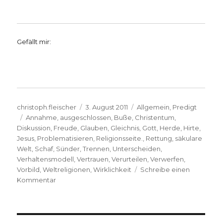
Gefällt mir:
Autor
Veröffentlicht
Kategorien
christoph.fleischer
3. August 2011
Allgemein
,
Predigt
Schlagwörter
am
Annahme
,
ausgeschlossen
,
Buße
,
Christentum
,
Diskussion
,
Freude
,
Glauben
,
Gleichnis
,
Gott
,
Herde
,
Hirte
,
Jesus
,
Problematisieren
,
Religionsseite.
,
Rettung
,
säkulare
Welt
,
Schaf
,
Sünder
,
Trennen
,
Unterscheiden
,
Verhaltensmodell
,
Vertrauen
,
Verurteilen
,
Verwerfen
,
Vorbild
,
Weltreligionen
,
Wirklichkeit
Schreibe einen
zu
Kommentar
Predigt
über
Lukas
15,