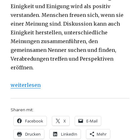
Einigkeit und Einigung wird als positiv
verstanden. Menschen freuen sich, wenn sie
einer Meinung sind. Diskussion kann auch
Einigkeit herstellen, unterschiedliche
Meinungen zusammenführen, den
gemeinsamen Nenner suchen und finden,
Verabredungen treffen und Perspektiven
eröffnen.
„Predigt über Lukas 15, 1-10 – Christoph Fleischer, 
weiterlesen
Sharen mit:
Facebook
X
E-Mail
Drucken
LinkedIn
Mehr