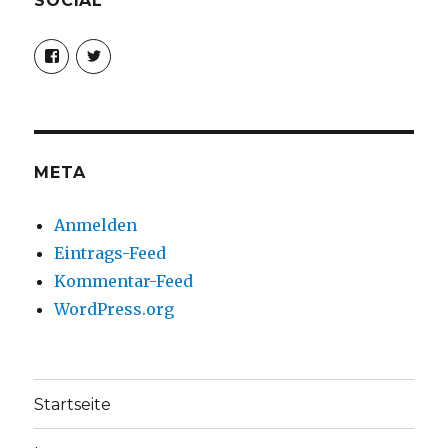
SOCIAL
Profil
Profil
von
von
christoph.fleischer1
ChristophFl
auf
auf
Facebook
Twitter
anzeigen
anzeigen
META
Anmelden
Eintrags-Feed
Kommentar-Feed
WordPress.org
Startseite