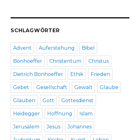
Welver
2016
SCHLAGWÖRTER
Advent
Auferstehung
Bibel
Bonhoeffer
Christentum
Christus
Dietrich Bonhoeffer
Ethik
Frieden
Gebet
Gesellschaft
Gewalt
Glaube
Glauben
Gott
Gottesdienst
Heidegger
Hoffnung
Islam
Jerusalem
Jesus
Johannes
Judentum
Kirche
Kunst
Leben