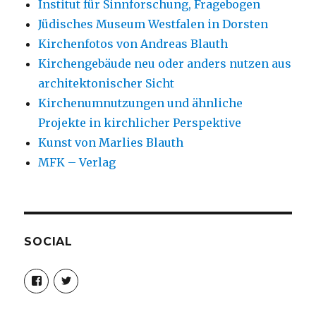
Institut für Sinnforschung, Fragebogen
Jüdisches Museum Westfalen in Dorsten
Kirchenfotos von Andreas Blauth
Kirchengebäude neu oder anders nutzen aus
architektonischer Sicht
Kirchenumnutzungen und ähnliche
Projekte in kirchlicher Perspektive
Kunst von Marlies Blauth
MFK – Verlag
SOCIAL
Profil
Profil
von
von
christoph.fleischer1
ChristophFl
auf
auf