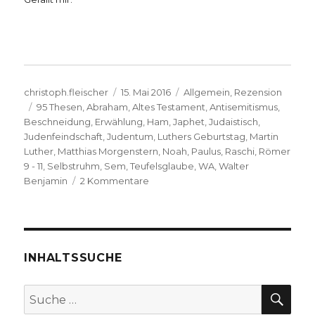
Autor
Veröffentlicht
Kategorien
christoph.fleischer
15. Mai 2016
Allgemein
,
Rezension
Schlagwörter
am
95 Thesen
,
Abraham
,
Altes Testament
,
Antisemitismus
,
Beschneidung
,
Erwählung
,
Ham
,
Japhet
,
Judaistisch
,
Judenfeindschaft
,
Judentum
,
Luthers Geburtstag
,
Martin
Luther
,
Matthias Morgenstern
,
Noah
,
Paulus
,
Raschi
,
Römer
9 - 11
,
Selbstruhm
,
Sem
,
Teufelsglaube
,
WA
,
Walter
zu
Benjamin
2 Kommentare
Luthers
Meinung
„Von
den
Juden“,
INHALTSSUCHE
Rezension
von
SU
Suche
Christoph
nach:
Fleischer,