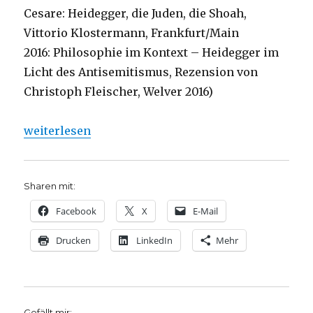
Cesare: Heidegger, die Juden, die Shoah,
Vittorio Klostermann, Frankfurt/Main
2016: Philosophie im Kontext – Heidegger im
Licht des Antisemitismus, Rezension von
Christoph Fleischer, Welver 2016)
„Luthers Meinung „Von den Juden“, Rezension von C
weiterlesen
Sharen mit:
Facebook
X
E-Mail
Drucken
LinkedIn
Mehr
Gefällt mir: