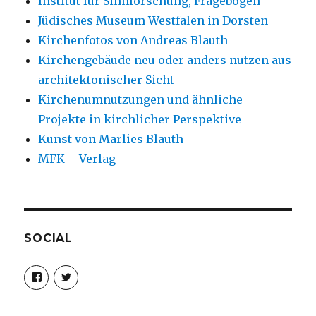
Institut für Sinnforschung, Fragebogen
Jüdisches Museum Westfalen in Dorsten
Kirchenfotos von Andreas Blauth
Kirchengebäude neu oder anders nutzen aus
architektonischer Sicht
Kirchenumnutzungen und ähnliche
Projekte in kirchlicher Perspektive
Kunst von Marlies Blauth
MFK – Verlag
SOCIAL
Profil
Profil
von
von
christoph.fleischer1
ChristophFl
auf
auf
Facebook
Twitter