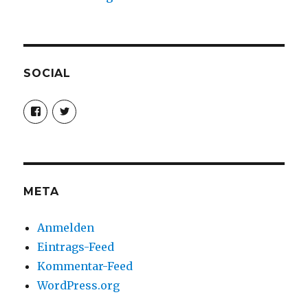
SOCIAL
Profil
Profil
von
von
christoph.fleischer1
ChristophFl
auf
auf
Facebook
Twitter
anzeigen
anzeigen
META
Anmelden
Eintrags-Feed
Kommentar-Feed
WordPress.org