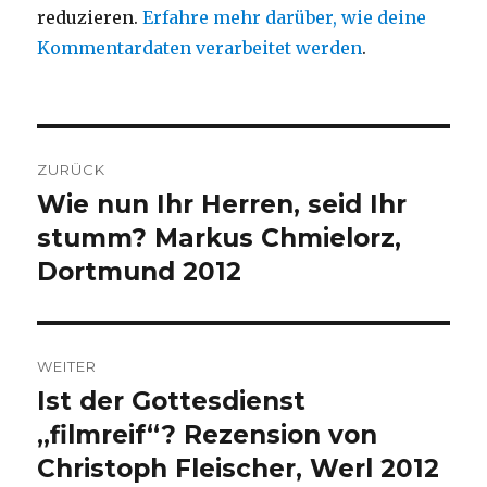
reduzieren.
Erfahre mehr darüber, wie deine
Kommentardaten verarbeitet werden
.
Beitragsnavigation
ZURÜCK
Wie nun Ihr Herren, seid Ihr
Vorheriger
Beitrag:
stumm? Markus Chmielorz,
Dortmund 2012
WEITER
Ist der Gottesdienst
Nächster
Beitrag:
„filmreif“? Rezension von
Christoph Fleischer, Werl 2012