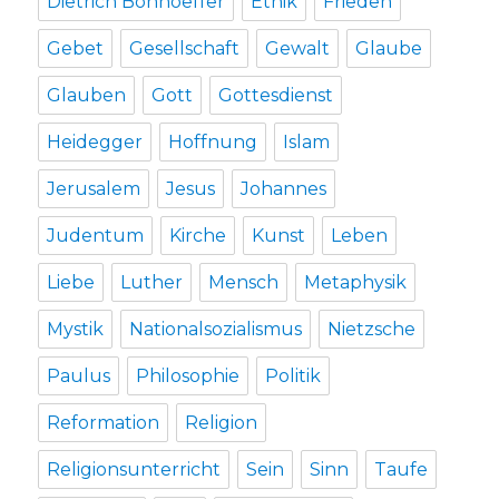
Dietrich Bonhoeffer
Ethik
Frieden
Gebet
Gesellschaft
Gewalt
Glaube
Glauben
Gott
Gottesdienst
Heidegger
Hoffnung
Islam
Jerusalem
Jesus
Johannes
Judentum
Kirche
Kunst
Leben
Liebe
Luther
Mensch
Metaphysik
Mystik
Nationalsozialismus
Nietzsche
Paulus
Philosophie
Politik
Reformation
Religion
Religionsunterricht
Sein
Sinn
Taufe