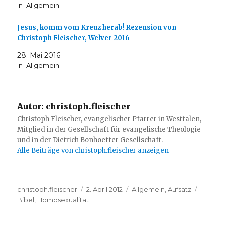
In "Allgemein"
Jesus, komm vom Kreuz herab! Rezension von
Christoph Fleischer, Welver 2016
28. Mai 2016
In "Allgemein"
Autor:
christoph.fleischer
Christoph Fleischer, evangelischer Pfarrer in Westfalen,
Mitglied in der Gesellschaft für evangelische Theologie
und in der Dietrich Bonhoeffer Gesellschaft.
Alle Beiträge von christoph.fleischer anzeigen
Autor
Veröffentlicht
Kategorien
Schlag
christoph.fleischer
2. April 2012
Allgemein
,
Aufsatz
am
Bibel
,
Homosexualität