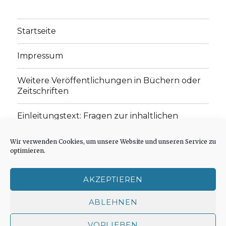
Startseite
Impressum
Weitere Veröffentlichungen in Büchern oder
Zeitschriften
Einleitungstext: Fragen zur inhaltlichen
Position der Homepage und zum Begriff des
„schwachen Glaubens“
Wir verwenden Cookies, um unsere Website und unseren Service zu
optimieren.
Einladung zur Mitarbeit: Rezensionen,
Aufsätze, Gedichte und Predigten
AKZEPTIEREN
Cookie-Richtlinie (EU)
ABLEHNEN
VORLIEBEN