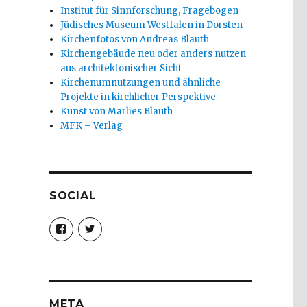
Institut für Sinnforschung, Fragebogen
Jüdisches Museum Westfalen in Dorsten
Kirchenfotos von Andreas Blauth
Kirchengebäude neu oder anders nutzen
aus architektonischer Sicht
Kirchenumnutzungen und ähnliche
Projekte in kirchlicher Perspektive
Kunst von Marlies Blauth
MFK – Verlag
SOCIAL
Profil
Profil
von
von
christoph.fleischer1
ChristophFl
auf
auf
Facebook
Twitter
anzeigen
anzeigen
META