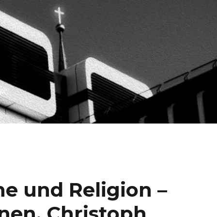
e und Religion –
onen, Christoph