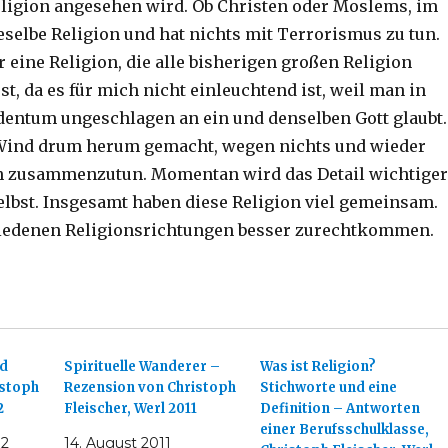
ligion angesehen wird. Ob Christen oder Moslems, im
eselbe Religion und hat nichts mit Terrorismus zu tun.
 eine Religion, die alle bisherigen großen Religion
, da es für mich nicht einleuchtend ist, weil man in
dentum ungeschlagen an ein und denselben Gott glaubt.
 Wind drum herum gemacht, wegen nichts und wieder
ich zusammenzutun. Momentan wird das Detail wichtiger
selbst. Insgesamt haben diese Religion viel gemeinsam.
hiedenen Religionsrichtungen besser zurechtkommen.
nd
Spirituelle Wanderer –
Was ist Religion?
istoph
Rezension von Christoph
Stichworte und eine
2
Fleischer, Werl 2011
Definition – Antworten
einer Berufsschulklasse,
12
14. August 2011