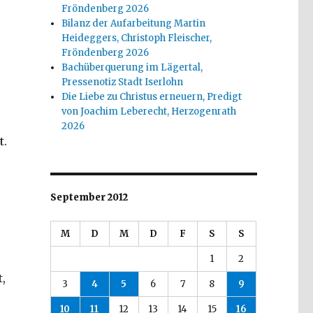
Fröndenberg 2026
Bilanz der Aufarbeitung Martin
Heideggers, Christoph Fleischer,
Fröndenberg 2026
Bachüberquerung im Lägertal,
Pressenotiz Stadt Iserlohn
Die Liebe zu Christus erneuern, Predigt
von Joachim Leberecht, Herzogenrath
2026
t.
September 2012
M
D
M
D
F
S
S
1
2
,
3
4
5
6
7
8
9
10
11
12
13
14
15
16