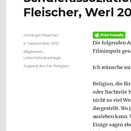
Fleischer, Werl 2
Autor
christoph.fleischer
Die folgenden A
Veröffentlicht
9. September 2012
am
Filmimpuls ges
Kategorien
Allgemein
,
Unterrichtsbeiträge
Schlagwörter
Jugend
,
Kirche
,
Religion
Ich wünsche mir
Religion, die fü
oder Nachteile h
nicht so viel We
dargestellt. Wo
ausleben kann. 
Einige sagen eb