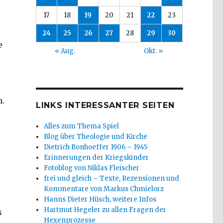
17
18
19
20
21
22
23
24
25
26
27
28
29
30
e
« Aug.
Okt. »
n.
LINKS INTERESSANTER SEITEN
Alles zum Thema Spiel
Blog über Theologie und Kirche
Dietrich Bonhoeffer 1906 – 1945
Erinnerungen der Kriegskinder
Fotoblog von Niklas Fleischer
frei und gleich – Texte, Rezensionen und
Kommentare von Markus Chmielorz
Hanns Dieter Hüsch, weitere Infos
Hartmut Hegeler zu allen Fragen der
s
Hexenprozesse