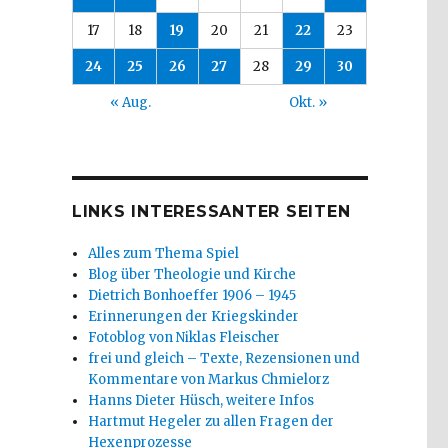
17
18
19
20
21
22
23
24
25
26
27
28
29
30
« Aug.
Okt. »
LINKS INTERESSANTER SEITEN
Alles zum Thema Spiel
Blog über Theologie und Kirche
Dietrich Bonhoeffer 1906 – 1945
Erinnerungen der Kriegskinder
Fotoblog von Niklas Fleischer
frei und gleich – Texte, Rezensionen und
Kommentare von Markus Chmielorz
Hanns Dieter Hüsch, weitere Infos
Hartmut Hegeler zu allen Fragen der
Hexenprozesse