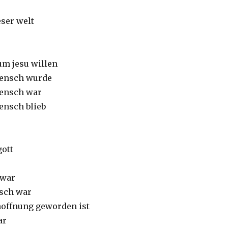
eser welt
um jesu willen
mensch wurde
mensch war
ensch blieb
gott
 war
nsch war
 hoffnung geworden ist
ar