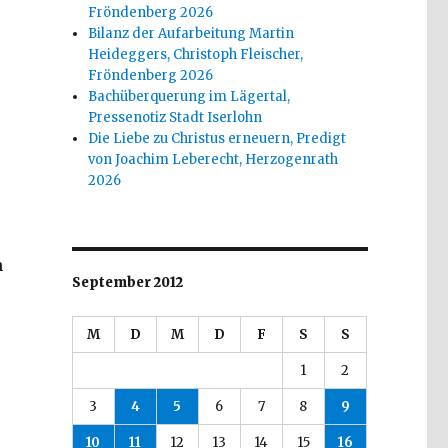
Fröndenberg 2026
Bilanz der Aufarbeitung Martin
Heideggers, Christoph Fleischer,
Fröndenberg 2026
Bachüberquerung im Lägertal,
Pressenotiz Stadt Iserlohn
Die Liebe zu Christus erneuern, Predigt
von Joachim Leberecht, Herzogenrath
2026
h
September 2012
M
D
M
D
F
S
S
1
2
3
4
5
6
7
8
9
10
11
12
13
14
15
16