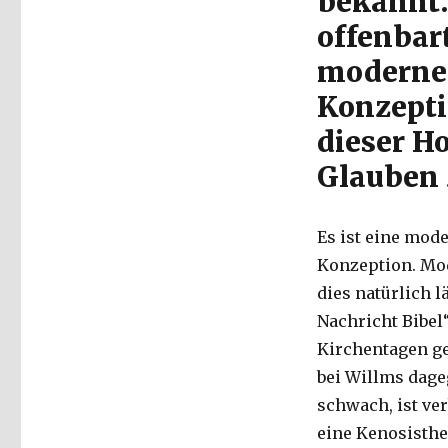
bekannt.
offenbart
modernen
Konzepti
dieser H
Glauben 
Es ist eine mod
Konzeption. Mode
dies natürlich l
Nachricht Bibel“
Kirchentagen ge
bei Willms dageg
schwach, ist ver
eine Kenosisthe