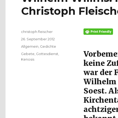
Christoph Fleisch
Autor
christoph.fleischer
Veröffentlicht
26. September 2012
am
Kategorien
Allgemein
,
Gedichte
Vorbemerk
Schlagwörter
Gebete
,
Gottesdienst
,
Kenosis
keine Zu
war der 
Wilhelm 
Soest. A
Kirchent
achtzige