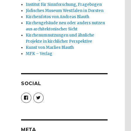
Institut für Sinnforschung, Fragebogen
Jüdisches Museum Westfalen in Dorsten
Kirchenfotos von Andreas Blauth
Kirchengebäude neu oder anders nutzen
aus architektonischer Sicht
Kirchenumnutzungen und ähnliche
Projekte in kirchlicher Perspektive
Kunst von Marlies Blauth
MFK – Verlag
SOCIAL
Profil
Profil
von
von
christoph.fleischer1
ChristophFl
auf
auf
Facebook
Twitter
anzeigen
anzeigen
META