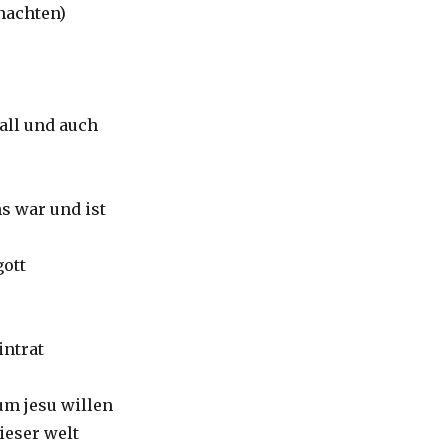
nachten)
all und auch
s war und ist
gott
intrat
um jesu willen
ieser welt