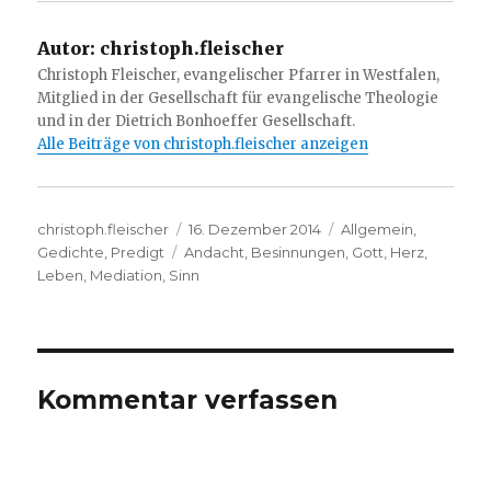
Autor:
christoph.fleischer
Christoph Fleischer, evangelischer Pfarrer in Westfalen,
Mitglied in der Gesellschaft für evangelische Theologie
und in der Dietrich Bonhoeffer Gesellschaft.
Alle Beiträge von christoph.fleischer anzeigen
Autor
Veröffentlicht
Kategorien
christoph.fleischer
16. Dezember 2014
Allgemein
,
Schlagwörter
am
Gedichte
,
Predigt
Andacht
,
Besinnungen
,
Gott
,
Herz
,
Leben
,
Mediation
,
Sinn
Kommentar verfassen