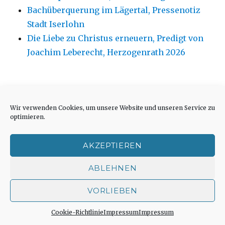
Bachüberquerung im Lägertal, Pressenotiz
Stadt Iserlohn
Die Liebe zu Christus erneuern, Predigt von
Joachim Leberecht, Herzogenrath 2026
Wir verwenden Cookies, um unsere Website und unseren Service zu
Dezember 2014
optimieren.
M
D
M
D
F
S
S
AKZEPTIEREN
1
2
3
4
5
6
7
ABLEHNEN
8
9
10
11
12
13
14
VORLIEBEN
15
16
17
18
19
20
21
Cookie-Richtlinie
Impressum
Impressum