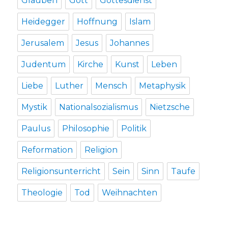
Glauben
Gott
Gottesdienst
Heidegger
Hoffnung
Islam
Jerusalem
Jesus
Johannes
Judentum
Kirche
Kunst
Leben
Liebe
Luther
Mensch
Metaphysik
Mystik
Nationalsozialismus
Nietzsche
Paulus
Philosophie
Politik
Reformation
Religion
Religionsunterricht
Sein
Sinn
Taufe
Theologie
Tod
Weihnachten