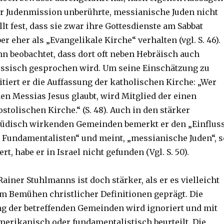
er Judenmission unberührte, messianische Juden nicht
llt fest, dass sie zwar ihre Gottesdienste am Sabbat
er eher als „Evangelikale Kirche“ verhalten (vgl. S. 46).
n beobachtet, dass dort oft neben Hebräisch auch
ssisch gesprochen wird. Um seine Einschätzung zu
itiert er die Auffassung der katholischen Kirche: „Wer
den Messias Jesus glaubt, wird Mitglied der einen
stolischen Kirche.“ (S. 48). Auch in den stärker
jüdisch wirkenden Gemeinden bemerkt er den „Einflus
Fundamentalisten“ und meint, „messianische Juden“, s
ert, habe er in Israel nicht gefunden (Vgl. S. 50).
ainer Stuhlmanns ist doch stärker, als er es vielleicht
vom Bemühen christlicher Definitionen geprägt. Die
g der betreffenden Gemeinden wird ignoriert und mit
merikanisch oder fundamentalistisch beurteilt. Die