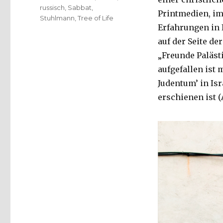
russisch
,
Sabbat
,
Printmedien, im
Stuhlmann
,
Tree of Life
Erfahrungen in I
auf der Seite de
„Freunde Palästi
aufgefallen ist
Judentum’ in Isra
erschienen ist (