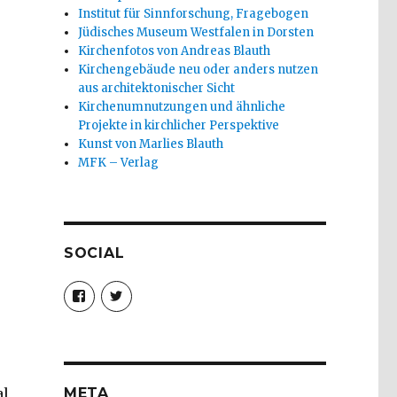
Institut für Sinnforschung, Fragebogen
Jüdisches Museum Westfalen in Dorsten
Kirchenfotos von Andreas Blauth
Kirchengebäude neu oder anders nutzen
aus architektonischer Sicht
Kirchenumnutzungen und ähnliche
Projekte in kirchlicher Perspektive
Kunst von Marlies Blauth
MFK – Verlag
SOCIAL
Profil
Profil
von
von
christoph.fleischer1
ChristophFl
auf
auf
Facebook
Twitter
anzeigen
anzeigen
META
al