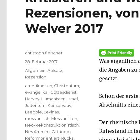
Rezensionen, von 
Welver 2017
Autor
christoph.fleischer
Was eigentlich 
Veröffentlicht
28. Februar 2017
am
die Angaben zu 
Kategorien
Allgemein
,
Aufsatz
,
Rezension
gesetzt.
Schlagwörter
amerikanisch
,
Christentum
,
evangelikal
,
Gottesdienst
,
Schon der erste
Harvey
,
Humanisten
,
Israel
,
Abschnitts eines
Judentum
,
Konservativ
,
Laepple
,
Levinas
,
messianisch
,
Messianisten
,
Der rheinische P
Neo-Rekonstruktionistisch
,
Ruhestand in Is
Nes Ammim
,
Orthodox
,
Reformorientiert
,
Rucks
,
einer christlic