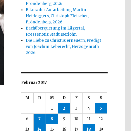
Fröndenberg 2026
Bilanz der Aufarbeitung Martin
Heideggers, Christoph Fleischer,
Fröndenberg 2026
Bachüberquerung im Lägertal,
Pressenotiz Stadt Iserlohn
Die Liebe zu Christus erneuern, Predigt
von Joachim Leberecht, Herzogenrath
2026
Februar 2017
M
D
M
D
F
S
S
1
2
3
4
5
6
7
8
9
10
11
12
13
14
15
16
17
18
19