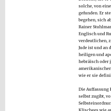
solche, von ein
gefunden. Er ste
begehen, sich ab
Rainer Stuhlman
Englisch und Ru
verdeutlichen, z
Jude ist und an 
heiligen und apo
hebräisch oder 
amerikanischer 
wie er sie defini
Die Auffassung R
selbst zugibt, 
Selbsteinordnun
Klischees wie a