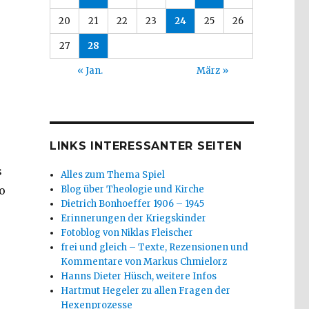
20
21
22
23
24
25
26
27
28
« Jan.
März »
LINKS INTERESSANTER SEITEN
s
Alles zum Thema Spiel
Blog über Theologie und Kirche
o
Dietrich Bonhoeffer 1906 – 1945
Erinnerungen der Kriegskinder
Fotoblog von Niklas Fleischer
frei und gleich – Texte, Rezensionen und
Kommentare von Markus Chmielorz
Hanns Dieter Hüsch, weitere Infos
Hartmut Hegeler zu allen Fragen der
Hexenprozesse