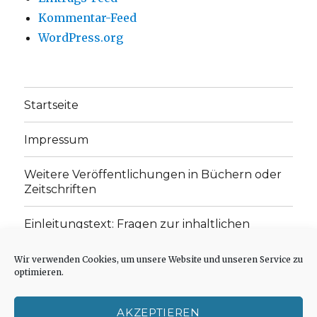
Kommentar-Feed
WordPress.org
Startseite
Impressum
Weitere Veröffentlichungen in Büchern oder
Zeitschriften
Einleitungstext: Fragen zur inhaltlichen
Position der Homepage und zum Begriff des
„schwachen Glaubens“
Wir verwenden Cookies, um unsere Website und unseren Service zu
optimieren.
Einladung zur Mitarbeit: Rezensionen,
Aufsätze, Gedichte und Predigten
AKZEPTIEREN