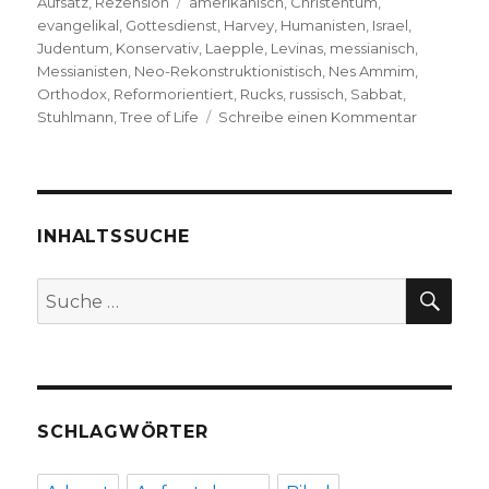
am
Schlagwörter
Aufsatz
,
Rezension
amerikanisch
,
Christentum
,
evangelikal
,
Gottesdienst
,
Harvey
,
Humanisten
,
Israel
,
Judentum
,
Konservativ
,
Laepple
,
Levinas
,
messianisch
,
Messianisten
,
Neo-Rekonstruktionistisch
,
Nes Ammim
,
Orthodox
,
Reformorientiert
,
Rucks
,
russisch
,
Sabbat
,
zu
Stuhlmann
,
Tree of Life
Schreibe einen Kommentar
Messianis
Juden
–
wer
sollte
INHALTSSUCHE
sie
kritisieren
SU
Suche
und
nach:
warum?
Essay
mit
Rezension
von
SCHLAGWÖRTER
Christoph
Fleischer,
Welver