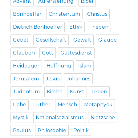
Advent
Auferstehung
Bibel
2017
Bonhoeffer
Christentum
Christus
Dietrich Bonhoeffer
Ethik
Frieden
Gebet
Gesellschaft
Gewalt
Glaube
Glauben
Gott
Gottesdienst
Heidegger
Hoffnung
Islam
Jerusalem
Jesus
Johannes
Judentum
Kirche
Kunst
Leben
Liebe
Luther
Mensch
Metaphysik
Mystik
Nationalsozialismus
Nietzsche
Paulus
Philosophie
Politik