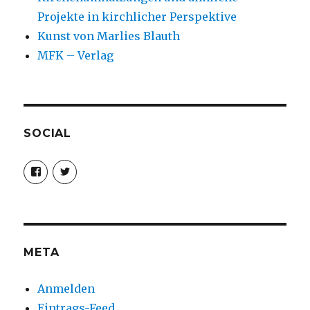
Projekte in kirchlicher Perspektive
Kunst von Marlies Blauth
MFK – Verlag
SOCIAL
Profil
Profil
von
von
christoph.fleischer1
ChristophFl
auf
auf
Facebook
Twitter
anzeigen
anzeigen
META
Anmelden
Eintrags-Feed