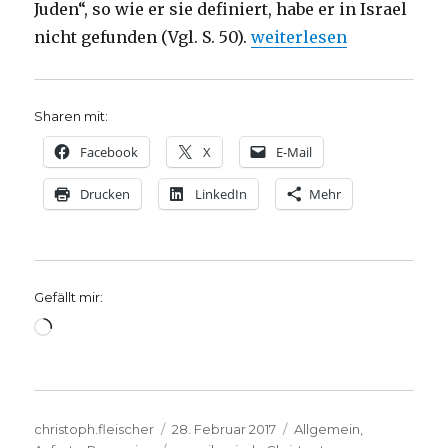
Juden“, so wie er sie definiert, habe er in Israel
„Messianische Juden – w
nicht gefunden (Vgl. S. 50).
weiterlesen
Sharen mit:
Facebook
X
E-Mail
Drucken
LinkedIn
Mehr
Gefällt mir:
Wird
geladen …
Autor
Veröffentlicht
Kategorien
christoph.fleischer
28. Februar 2017
Allgemein
,