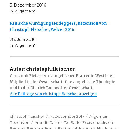
5. Dezember 2016
In "Allgemein"
Kritische Würdigung Heideggers, Rezension von
Christoph Fleischer, Welver 2016
28. Juni 2016
In "Allgemein"
Autor:
christoph.fleischer
Christoph Fleischer, evangelischer Pfarrer in Westfalen,
Mitglied in der Gesellschaft für evangelische Theologie
und in der Dietrich Bonhoeffer Gesellschaft.
Alle Beiträge von christoph.fleischer anzeigen
Autor
Veröffentlicht
Kategorien
christoph.fleischer
14. Dezember 2017
Allgemein
,
Schlagwörter
am
Rezension
Arendt
,
Camus
,
De Sade
,
Excistenzialisten
,
Existenz
,
Existenzialismus
,
Existenzphilosophie
,
Heidegger
,