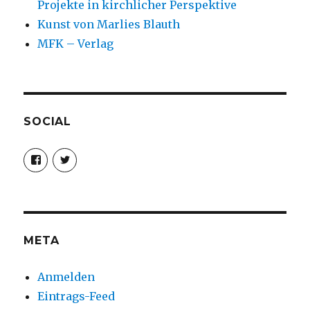
Projekte in kirchlicher Perspektive
Kunst von Marlies Blauth
MFK – Verlag
SOCIAL
Profil
Profil
von
von
christoph.fleischer1
ChristophFl
auf
auf
Facebook
Twitter
anzeigen
anzeigen
META
Anmelden
Eintrags-Feed