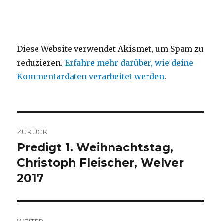
Diese Website verwendet Akismet, um Spam zu
reduzieren.
Erfahre mehr darüber, wie deine
Kommentardaten verarbeitet werden
.
Beitragsnavigation
ZURÜCK
Predigt 1. Weihnachtstag,
Vorheriger
Beitrag:
Christoph Fleischer, Welver
2017