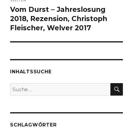
WEITER
Vom Durst – Jahreslosung
Nächster
Beitrag:
2018, Rezension, Christoph
Fleischer, Welver 2017
INHALTSSUCHE
SU
Suche
nach:
SCHLAGWÖRTER