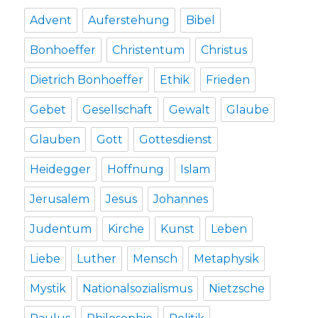
Advent
Auferstehung
Bibel
Bonhoeffer
Christentum
Christus
Dietrich Bonhoeffer
Ethik
Frieden
Gebet
Gesellschaft
Gewalt
Glaube
Glauben
Gott
Gottesdienst
Heidegger
Hoffnung
Islam
Jerusalem
Jesus
Johannes
Judentum
Kirche
Kunst
Leben
Liebe
Luther
Mensch
Metaphysik
Mystik
Nationalsozialismus
Nietzsche