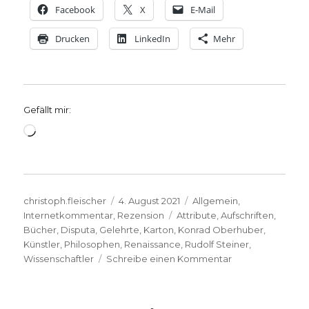
Facebook
X
E-Mail
Drucken
LinkedIn
Mehr
Gefällt mir:
Wird
geladen …
Autor
Veröffentlicht
Kategorien
christoph.fleischer
4. August 2021
Allgemein
,
am
Schlagwörter
Internetkommentar
,
Rezension
Attribute
,
Aufschriften
,
Bücher
,
Disputa
,
Gelehrte
,
Karton
,
Konrad Oberhuber
,
Künstler
,
Philosophen
,
Renaissance
,
Rudolf Steiner
,
zu
Wissenschaftler
Schreibe einen Kommentar
Raffael
(1483
–