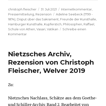
Autor
Veröffentlicht
Kategorien
christoph.fleischer
31. Juli 2021
Internetkommentar
,
am
Schlagwörter
Pressemitteilung
,
Rezension
Adeline Seebeck (1799 -
1874)
,
Disput über das Sakrament
,
Freunde der Kunsthalle
,
Hamburger Kunsthalle
,
Kupferstich
,
Philosophen
,
Raffael
,
Schule von Athen
,
Vasari
,
Vatikan
Schreibe einen
zu
Kommentar
Ausstellung
in
Hamburg:
Nietzsches Archiv,
Raffael
(1483-
Rezension von Christoph
1520),
Fleischer, Welver 2019
Hinweis
1,
Christoph
Fleischer,
Zu:
Welver
2021
Nietzsches Nachlass, Schätze aus dem Goethe-
und Schiller-Archiv, Band 2, Bearbeitet von