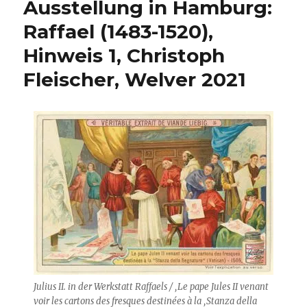
Ausstellung in Hamburg:
1520),
Hinweis
Raffael (1483-1520),
2,
Hinweis 1, Christoph
Rezension
von
Fleischer, Welver 2021
Christoph
Fleischer,
Welver
2021
Julius II. in der Werkstatt Raffaels / ‚Le pape Jules II venant
voir les cartons des fresques destinées à la ‚Stanza della