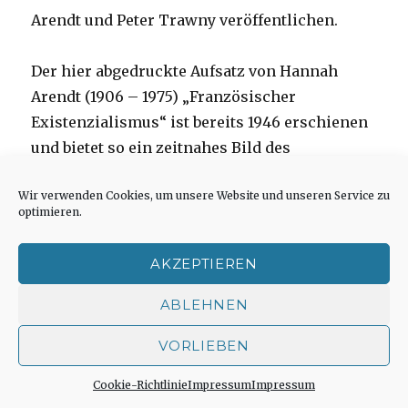
Arendt und Peter Trawny veröffentlichen.
Der hier abgedruckte Aufsatz von Hannah
Arendt (1906 – 1975) „Französischer
Existenzialismus“ ist bereits 1946 erschienen
und bietet so ein zeitnahes Bild des
Existenzialismus. Der Aufsatz befasst sich
Wir verwenden Cookies, um unsere Website und unseren Service zu
besonders mit Jean-Paul Sartre und Albert
optimieren.
Camus. Dieser Aufsatz erscheint in diesem
Heft erstmals in deutscher Sprache.
AKZEPTIEREN
Interessant ist, dass eine philosophische
Richtung in Gestalt von Literatur erscheint,
ABLEHNEN
indem beide als Schriftsteller bzw.
VORLIEBEN
Schauspielautoren hervortraten und nicht als
„Existenzialisten
wissenschaftliche Philosophen.
weiterlesen
Cookie-Richtlinie
Impressum
Impressum