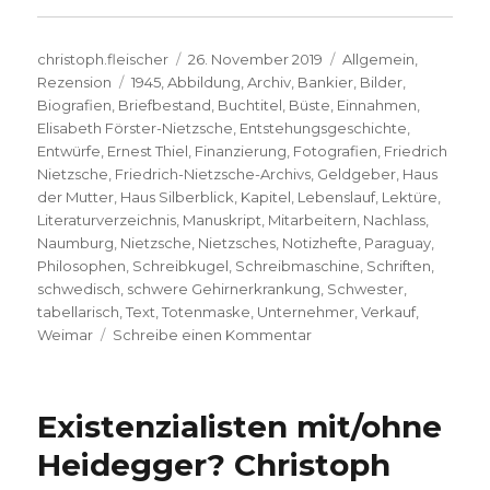
Autor
Veröffentlicht
Kategorien
christoph.fleischer
26. November 2019
Allgemein
,
Schlagwörter
am
Rezension
1945
,
Abbildung
,
Archiv
,
Bankier
,
Bilder
,
Biografien
,
Briefbestand
,
Buchtitel
,
Büste
,
Einnahmen
,
Elisabeth Förster-Nietzsche
,
Entstehungsgeschichte
,
Entwürfe
,
Ernest Thiel
,
Finanzierung
,
Fotografien
,
Friedrich
Nietzsche
,
Friedrich-Nietzsche-Archivs
,
Geldgeber
,
Haus
der Mutter
,
Haus Silberblick
,
Kapitel
,
Lebenslauf
,
Lektüre
,
Literaturverzeichnis
,
Manuskript
,
Mitarbeitern
,
Nachlass
,
Naumburg
,
Nietzsche
,
Nietzsches
,
Notizhefte
,
Paraguay
,
Philosophen
,
Schreibkugel
,
Schreibmaschine
,
Schriften
,
schwedisch
,
schwere Gehirnerkrankung
,
Schwester
,
tabellarisch
,
Text
,
Totenmaske
,
Unternehmer
,
Verkauf
,
zu
Weimar
Schreibe einen Kommentar
Nietzsches
Archiv,
Rezension
Existenzialisten mit/ohne
von
Christoph
Heidegger? Christoph
Fleischer,