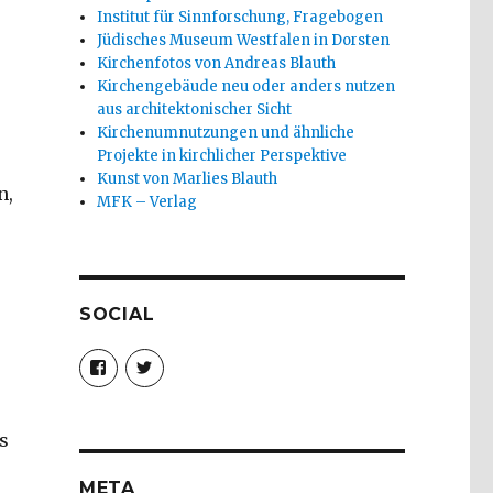
Institut für Sinnforschung, Fragebogen
Jüdisches Museum Westfalen in Dorsten
Kirchenfotos von Andreas Blauth
Kirchengebäude neu oder anders nutzen
aus architektonischer Sicht
Kirchenumnutzungen und ähnliche
Projekte in kirchlicher Perspektive
Kunst von Marlies Blauth
n,
MFK – Verlag
SOCIAL
Profil
Profil
von
von
christoph.fleischer1
ChristophFl
auf
auf
Facebook
Twitter
s
anzeigen
anzeigen
META