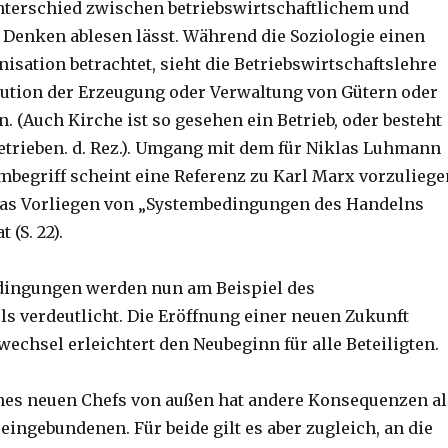
nterschied zwischen betriebswirtschaftlichem und
Denken ablesen lässt. Während die Soziologie einen
nisation betrachtet, sieht die Betriebswirtschaftslehre
itution der Erzeugung oder Verwaltung von Gütern oder
. (Auch Kirche ist so gesehen ein Betrieb, oder besteht
etrieben. d. Rez.). Umgang mit dem für Niklas Luhmann
mbegriff scheint eine Referenz zu Karl Marx vorzuliege
 das Vorliegen von „Systembedingungen des Handelns
 (S. 22).
dingungen werden nun am Beispiel des
s verdeutlicht. Die Eröffnung einer neuen Zukunft
echsel erleichtert den Neubeginn für alle Beteiligten.
nes neuen Chefs von außen hat andere Konsequenzen al
 eingebundenen. Für beide gilt es aber zugleich, an die