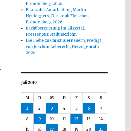
Fröndenberg 2026
Bilanz der Aufarbeitung Martin
Heideggers, Christoph Fleischer,
Fröndenberg 2026
Bachüberquerung im Lägertal,
Pressenotiz Stadt Iserlohn
Die Liebe zu Christus erneuern, Predigt
von Joachim Leberecht, Herzogenrath
.
2026
t
Juli 2019
h
M
D
M
D
F
S
S
1
2
3
4
5
6
7
8
9
10
11
12
13
14
15
16
17
18
19
20
21