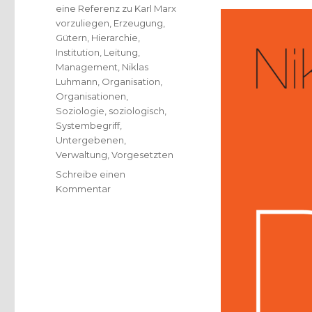
eine Referenz zu Karl Marx
vorzuliegen
,
Erzeugung
,
Gütern
,
Hierarchie
,
Institution
,
Leitung
,
Management
,
Niklas
Luhmann
,
Organisation
,
Organisationen
,
Soziologie
,
soziologisch
,
Systembegriff
,
Untergebenen
,
Verwaltung
,
Vorgesetzten
Schreibe einen
zu
Kommentar
Chef
und
Organisation,
Rezension
von
Christoph
Fleischer,
Welver