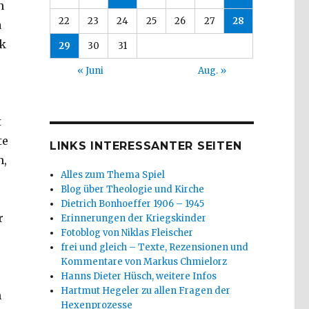
n
22
23
24
25
26
27
28
a
ck
29
30
31
« Juni
Aug. »
t
te
LINKS INTERESSANTER SEITEN
n,
Alles zum Thema Spiel
Blog über Theologie und Kirche
Dietrich Bonhoeffer 1906 – 1945
r
Erinnerungen der Kriegskinder
Fotoblog von Niklas Fleischer
frei und gleich – Texte, Rezensionen und
Kommentare von Markus Chmielorz
Hanns Dieter Hüsch, weitere Infos
Hartmut Hegeler zu allen Fragen der
m
Hexenprozesse