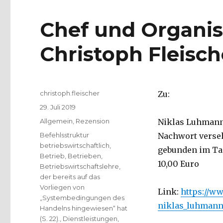
Chef und Organis
Christoph Fleisch
Autor
christoph.fleischer
Zu:
Veröffentlicht
29. Juli 2019
am
Kategorien
Allgemein
,
Rezension
Niklas Luhmann
Schlagwörter
Befehlsstruktur
Nachwort verseh
betriebswirtschaftlich
,
gebunden im Tasc
Betrieb
,
Betrieben
,
10,00 Euro
Betriebswirtschaftslehre
,
der bereits auf das
Vorliegen von
Link:
https://w
„Systembedingungen des
niklas_luhmann
Handelns hingewiesen“ hat
(S. 22).
,
Dienstleistungen
,