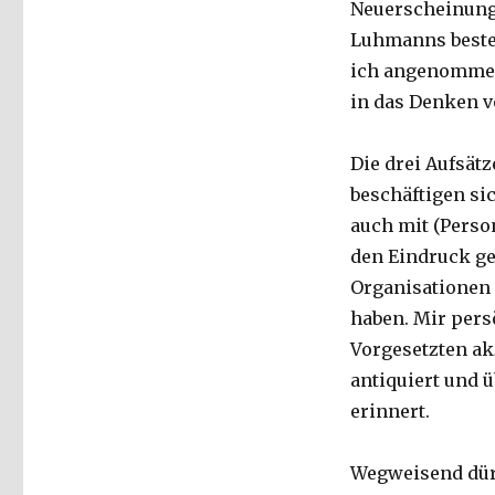
Neuerscheinung 
Luhmanns besteh
ich angenommen
in das Denken v
Die drei Aufsät
beschäftigen sic
auch mit (Perso
den Eindruck ge
Organisationen 
haben. Mir persö
Vorgesetzten ak
antiquiert und ü
erinnert.
Wegweisend dürf