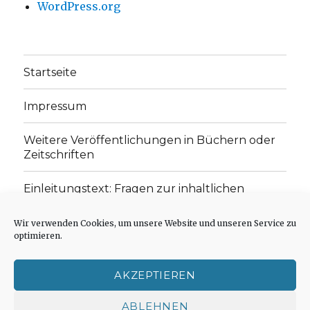
WordPress.org
Startseite
Impressum
Weitere Veröffentlichungen in Büchern oder
Zeitschriften
Einleitungstext: Fragen zur inhaltlichen
Position der Homepage und zum Begriff des
„schwachen Glaubens“
Wir verwenden Cookies, um unsere Website und unseren Service zu
optimieren.
Einladung zur Mitarbeit: Rezensionen,
Aufsätze, Gedichte und Predigten
AKZEPTIEREN
Cookie-Richtlinie (EU)
ABLEHNEN