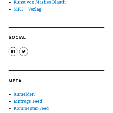
Kunst von Marlies Blauth
MFK – Verlag
SOCIAL
Profil
Profil
von
von
christoph.fleischer1
ChristophFl
auf
auf
Facebook
Twitter
anzeigen
anzeigen
META
Anmelden
Eintrags-Feed
Kommentar-Feed