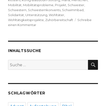
Klosters
,
König-Baudouin-Stiftung
,
Maria
,
Menschen
,
Mobilität
,
Mobilitätsprobleme
,
Projekt
,
Schwester
,
Schwestern
,
Schwesternkonvents
,
Schwimmbad
,
Solidarität
,
Unterstützung
,
Wohltäter
,
Wohltätigkeitsprojekte
,
Zuhörbereitschaft
Schreibe
zu
einen Kommentar
Aus
einer
Kirche
wird
ein
INHALTSSUCHE
Schwimmbad
SU
Suche
nach:
SCHLAGWÖRTER