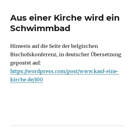
Recht
auf
Aus einer Kirche wird ein
Asyl,
Rezension
Schwimmbad
von
Christoph
Fleischer,
Hinweis auf die Seite der belgischen
Welver
Bischofskonferenz, in deutscher Übersetzung
2019
gepostet auf:
https://wordpress.com/post/www.kauf-eine-
kirche.de/100