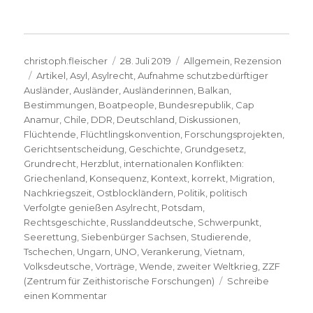
Autor
Veröffentlicht
Kategorien
christoph.fleischer
28. Juli 2019
Allgemein
,
Rezension
Schlagwörter
am
Artikel
,
Asyl
,
Asylrecht
,
Aufnahme schutzbedürftiger
Ausländer
,
Ausländer
,
Ausländerinnen
,
Balkan
,
Bestimmungen
,
Boatpeople
,
Bundesrepublik
,
Cap
Anamur
,
Chile
,
DDR
,
Deutschland
,
Diskussionen
,
Flüchtende
,
Flüchtlingskonvention
,
Forschungsprojekten
,
Gerichtsentscheidung
,
Geschichte
,
Grundgesetz
,
Grundrecht
,
Herzblut
,
internationalen Konflikten:
Griechenland
,
Konsequenz
,
Kontext
,
korrekt
,
Migration
,
Nachkriegszeit
,
Ostblockländern
,
Politik
,
politisch
Verfolgte genießen Asylrecht
,
Potsdam
,
Rechtsgeschichte
,
Russlanddeutsche
,
Schwerpunkt
,
Seerettung
,
Siebenbürger Sachsen
,
Studierende
,
Tschechen
,
Ungarn
,
UNO
,
Verankerung
,
Vietnam
,
Volksdeutsche
,
Vorträge
,
Wende
,
zweiter Weltkrieg
,
ZZF
(Zentrum für Zeithistorische Forschungen)
Schreibe
zu
einen Kommentar
Umstrittenes