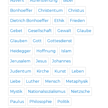
Advent
Auferstehung
Bibel
Bonhoeffer
Christentum
Christus
Dietrich Bonhoeffer
Ethik
Frieden
Gebet
Gesellschaft
Gewalt
Glaube
Glauben
Gott
Gottesdienst
Heidegger
Hoffnung
Islam
Jerusalem
Jesus
Johannes
Judentum
Kirche
Kunst
Leben
Liebe
Luther
Mensch
Metaphysik
Mystik
Nationalsozialismus
Nietzsche
Paulus
Philosophie
Politik