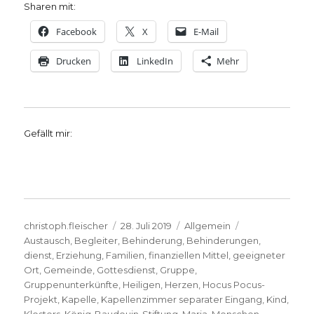
Sharen mit:
Facebook
X
E-Mail
Drucken
LinkedIn
Mehr
Gefällt mir:
Autor
Veröffentlicht
Kategorien
Schlagwörter
christoph.fleischer
28. Juli 2019
Allgemein
am
Austausch
,
Begleiter
,
Behinderung
,
Behinderungen
,
dienst
,
Erziehung
,
Familien
,
finanziellen Mittel
,
geeigneter
Ort
,
Gemeinde
,
Gottesdienst
,
Gruppe
,
Gruppenunterkünfte
,
Heiligen
,
Herzen
,
Hocus Pocus-
Projekt
,
Kapelle
,
Kapellenzimmer separater Eingang
,
Kind
,