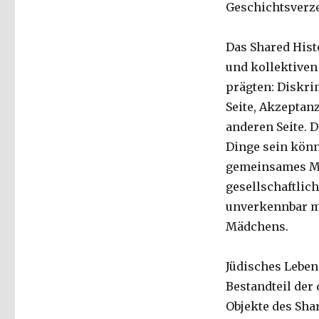
Geschichtsverz
Das Shared Histo
und kollektiven
prägten: Diskri
Seite, Akzeptanz
anderen Seite. D
Dinge sein könn
gemeinsames Mi
gesellschaftlic
unverkennbar m
Mädchens.
Jüdisches Leben 
Bestandteil der 
Objekte des Shar