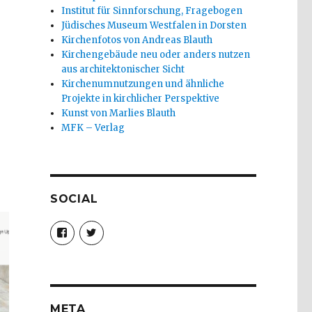
Institut für Sinnforschung, Fragebogen
Jüdisches Museum Westfalen in Dorsten
Kirchenfotos von Andreas Blauth
Kirchengebäude neu oder anders nutzen
aus architektonischer Sicht
Kirchenumnutzungen und ähnliche
Projekte in kirchlicher Perspektive
Kunst von Marlies Blauth
MFK – Verlag
SOCIAL
Profil
Profil
von
von
christoph.fleischer1
ChristophFl
auf
auf
Facebook
Twitter
anzeigen
anzeigen
META