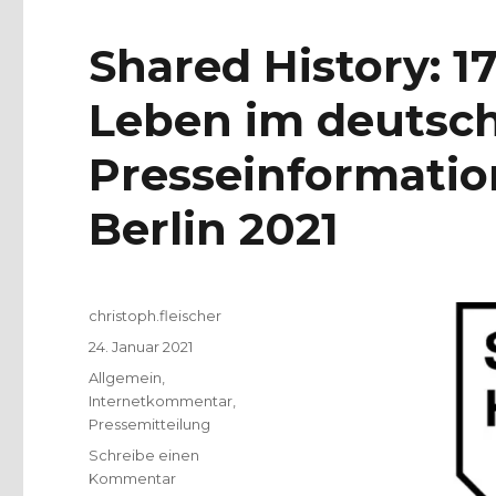
Shared History: 1
Leben im deutsc
Presseinformatio
Berlin 2021
Autor
christoph.fleischer
Veröffentlicht
24. Januar 2021
am
Kategorien
Allgemein
,
Internetkommentar
,
Pressemitteilung
Schreibe einen
zu
Kommentar