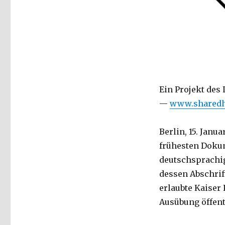
Shared
History:
1700
Jahre
jüdisches
Leben
im
deutschsprachigen
Raum,
Ein Projekt des 
Presseinformation,
—
www.sharedhi
Margarete
Schwind,
Berlin
Berlin, 15. Janu
2021
frühesten Dokum
deutschsprachig
dessen Abschrif
erlaubte Kaiser
Ausübung öffent