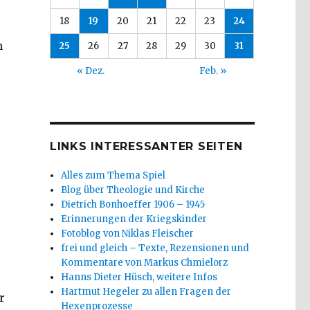
18
19
20
21
22
23
24
n
25
26
27
28
29
30
31
« Dez.
Feb. »
LINKS INTERESSANTER SEITEN
Alles zum Thema Spiel
Blog über Theologie und Kirche
Dietrich Bonhoeffer 1906 – 1945
Erinnerungen der Kriegskinder
Fotoblog von Niklas Fleischer
frei und gleich – Texte, Rezensionen und
Kommentare von Markus Chmielorz
Hanns Dieter Hüsch, weitere Infos
Hartmut Hegeler zu allen Fragen der
r
Hexenprozesse