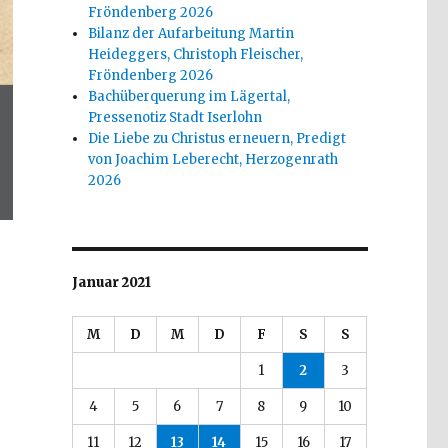
Fröndenberg 2026
Bilanz der Aufarbeitung Martin
Heideggers, Christoph Fleischer,
Fröndenberg 2026
Bachüberquerung im Lägertal,
Pressenotiz Stadt Iserlohn
Die Liebe zu Christus erneuern, Predigt
von Joachim Leberecht, Herzogenrath
2026
Januar 2021
M
D
M
D
F
S
S
1
2
3
4
5
6
7
8
9
10
11
12
13
14
15
16
17