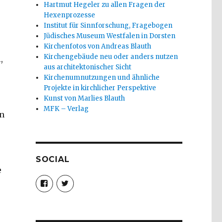
Hartmut Hegeler zu allen Fragen der
Hexenprozesse
Institut für Sinnforschung, Fragebogen
Jüdisches Museum Westfalen in Dorsten
Kirchenfotos von Andreas Blauth
Kirchengebäude neu oder anders nutzen
,
aus architektonischer Sicht
Kirchenumnutzungen und ähnliche
Projekte in kirchlicher Perspektive
Kunst von Marlies Blauth
MFK – Verlag
on
SOCIAL
e
Profil
Profil
von
von
christoph.fleischer1
ChristophFl
auf
auf
Facebook
Twitter
anzeigen
anzeigen