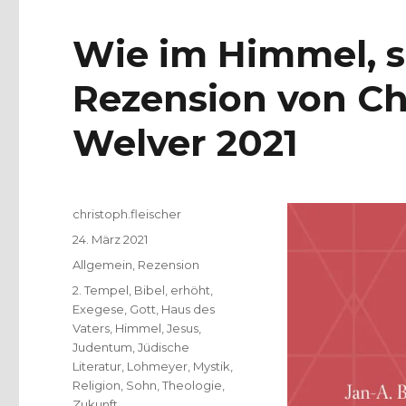
Wie im Himmel, s
Rezension von Chr
Welver 2021
Autor
christoph.fleischer
Veröffentlicht
24. März 2021
am
Kategorien
Allgemein
,
Rezension
Schlagwörter
2. Tempel
,
Bibel
,
erhöht
,
Exegese
,
Gott
,
Haus des
Vaters
,
Himmel
,
Jesus
,
Judentum
,
Jüdische
Literatur
,
Lohmeyer
,
Mystik
,
Religion
,
Sohn
,
Theologie
,
Zukunft