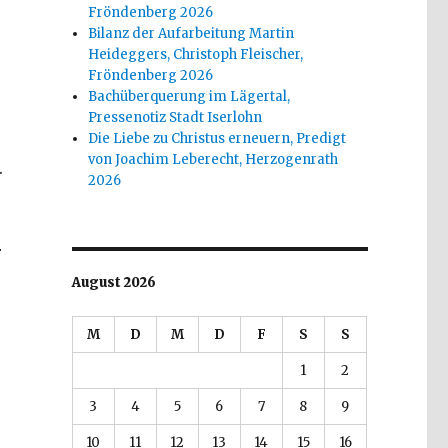
Fröndenberg 2026
Bilanz der Aufarbeitung Martin
Heideggers, Christoph Fleischer,
Fröndenberg 2026
Bachüberquerung im Lägertal,
Pressenotiz Stadt Iserlohn
Die Liebe zu Christus erneuern, Predigt
von Joachim Leberecht, Herzogenrath
.
2026
r
August 2026
M
D
M
D
F
S
S
1
2
3
4
5
6
7
8
9
10
11
12
13
14
15
16