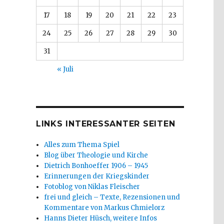
17
18
19
20
21
22
23
24
25
26
27
28
29
30
31
« Juli
LINKS INTERESSANTER SEITEN
Alles zum Thema Spiel
Blog über Theologie und Kirche
Dietrich Bonhoeffer 1906 – 1945
Erinnerungen der Kriegskinder
Fotoblog von Niklas Fleischer
frei und gleich – Texte, Rezensionen und
Kommentare von Markus Chmielorz
Hanns Dieter Hüsch, weitere Infos