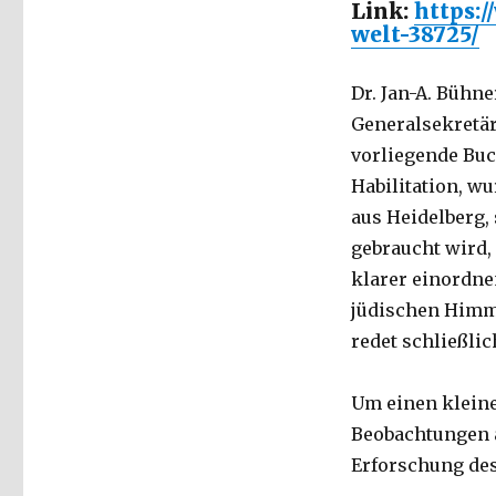
Link:
https:
welt-38725/
Dr. Jan-A. Bühn
Generalsekretär 
vorliegende Buch
Habilitation, wu
aus Heidelberg, 
gebraucht wird,
klarer einordnen
jüdischen Himm
redet schließlic
Um einen kleine
Beobachtungen a
Erforschung des