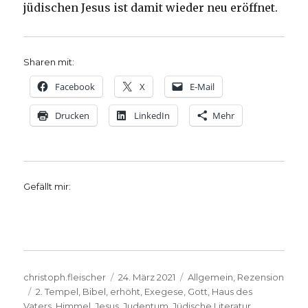
jüdischen Jesus ist damit wieder neu eröffnet.
Sharen mit:
Facebook
X
E-Mail
Drucken
LinkedIn
Mehr
Gefällt mir:
Autor
Veröffentlicht
Kategorien
christoph.fleischer
24. März 2021
Allgemein
,
Rezension
Schlagwörter
am
2. Tempel
,
Bibel
,
erhöht
,
Exegese
,
Gott
,
Haus des
Vaters
,
Himmel
,
Jesus
,
Judentum
,
Jüdische Literatur
,