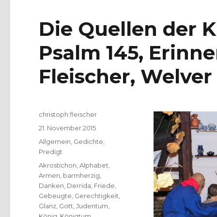
Die Quellen der K
Psalm 145, Erinn
Fleischer, Welver
Autor
christoph.fleischer
Veröffentlicht
21. November 2015
am
Kategorien
Allgemein
,
Gedichte
,
Predigt
Schlagwörter
Akrostichon
,
Alphabet
,
Armen
,
barmherzig
,
Danken
,
Derrida
,
Friede
,
Gebeugte
,
Gerechtigkeit
,
Glanz
,
Gott
,
Judentum
,
König
,
Königtum
,