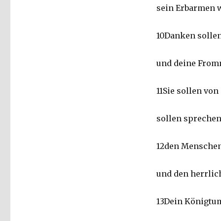
sein Erbarmen w
10Danken sollen 
und deine From
11Sie sollen von
sollen sprechen
12den Menschen
und den herrlic
13Dein Königtum