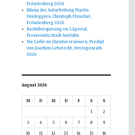
Fröndenberg 2026
Bilanz der Aufarbeitung Martin
Heideggers, Christoph Fleischer,
Fröndenberg 2026
Bachüberquerung im Lägertal,
Pressenotiz Stadt Iserlohn
Die Liebe zu Christus erneuern, Predigt
von Joachim Leberecht, Herzogenrath
2026
August 2026
M
D
M
D
F
S
S
1
2
3
4
5
6
7
8
9
10
11
12
13
14
15
16