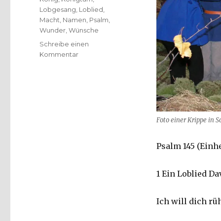
Lobgesang
,
Loblied
,
Macht
,
Namen
,
Psalm
,
Wunder
,
Wünsche
Schreibe einen
zu
Kommentar
Die
Quellen
der
Kraft,
Andacht
zehn,
Foto einer Krippe in S
Psalm
145,
Psalm 145 (Einh
Erinnerung,
Christoph
Fleischer,
1 Ein Loblied Da
Welver
2015
Ich will dich r