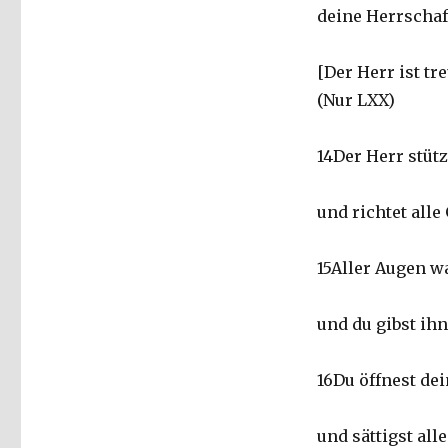
deine Herrschaf
[Der Herr ist tre
(Nur LXX)
14Der Herr stützt 
und richtet alle
15Aller Augen wa
und du gibst ihn
16Du öffnest de
und sättigst all