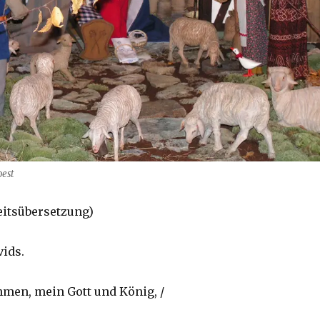
oest
eitsübersetzung)
vids.
ühmen, mein Gott und König, /