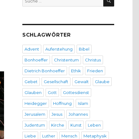
nach:
SCHLAGWÖRTER
Advent
Auferstehung
Bibel
Bonhoeffer
Christentum
Christus
Dietrich Bonhoeffer
Ethik
Frieden
Gebet
Gesellschaft
Gewalt
Glaube
Glauben
Gott
Gottesdienst
Heidegger
Hoffnung
Islam
Jerusalem
Jesus
Johannes
Judentum
Kirche
Kunst
Leben
Liebe
Luther
Mensch
Metaphysik