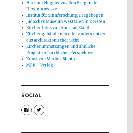
Hartmut Hegeler zu allen Fragen der
Hexenprozesse
Institut für Sinnforschung, Fragebogen
Jüdisches Museum Westfalen in Dorsten
Kirchenfotos von Andreas Blauth
Kirchengebäude neu oder anders nutzen
aus architektonischer Sicht
Kirchenumnutzungen und ähnliche
Projekte in kirchlicher Perspektive
Kunst von Marlies Blauth
MFK – Verlag
SOCIAL
Profil
Profil
von
von
christoph.fleischer1
ChristophFl
auf
auf
Facebook
Twitter
anzeigen
anzeigen