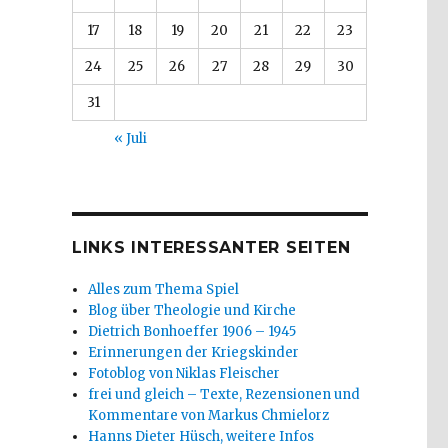
17
18
19
20
21
22
23
24
25
26
27
28
29
30
31
« Juli
LINKS INTERESSANTER SEITEN
Alles zum Thema Spiel
Blog über Theologie und Kirche
Dietrich Bonhoeffer 1906 – 1945
Erinnerungen der Kriegskinder
Fotoblog von Niklas Fleischer
frei und gleich – Texte, Rezensionen und
Kommentare von Markus Chmielorz
Hanns Dieter Hüsch, weitere Infos