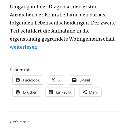
Umgang mit der Diagnose, den ersten
Anzeichen der Krankheit und den daraus
folgenden Lebensentscheidungen. Der zweite
Teil schildert die Aufnahme in die
eigenständig gegründete Wohngemeinschaft.
„Wo ist Zuhause? Rezension von Christoph Fleische
weiterlesen
Sharen mit:
Facebook
X
E-Mail
Drucken
LinkedIn
Mehr
Gefällt mir: