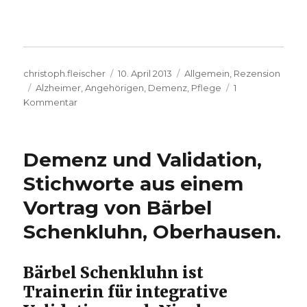
Autor
Veröffentlicht
Kategorien
christoph.fleischer
10. April 2013
Allgemein
,
Rezension
Schlagwörter
am
Alzheimer
,
Angehörigen
,
Demenz
,
Pflege
1
zu
Kommentar
Wo
ist
Zuhause?
Demenz und Validation,
Rezension
von
Stichworte aus einem
Christoph
Vortrag von Bärbel
Fleischer,
Werl
Schenkluhn, Oberhausen.
2013
Bärbel Schenkluhn ist
Trainerin für integrative