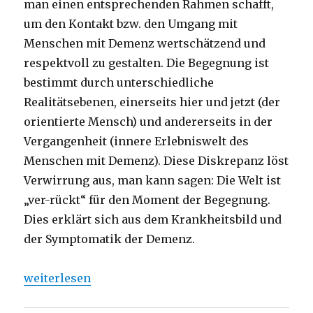
man einen entsprechenden Rahmen schafft,
um den Kontakt bzw. den Umgang mit
Menschen mit Demenz wertschätzend und
respektvoll zu gestalten. Die Begegnung ist
bestimmt durch unterschiedliche
Realitätsebenen, einerseits hier und jetzt (der
orientierte Mensch) und andererseits in der
Vergangenheit (innere Erlebniswelt des
Menschen mit Demenz). Diese Diskrepanz löst
Verwirrung aus, man kann sagen: Die Welt ist
„ver-rückt“ für den Moment der Begegnung.
Dies erklärt sich aus dem Krankheitsbild und
der Symptomatik der Demenz.
„Demenz und Validation, Stichworte aus einem Vor
weiterlesen