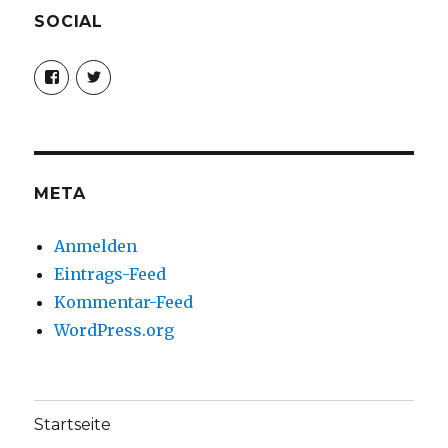
SOCIAL
Profil
Profil
von
von
christoph.fleischer1
ChristophFl
auf
auf
Facebook
Twitter
anzeigen
anzeigen
META
Anmelden
Eintrags-Feed
Kommentar-Feed
WordPress.org
Startseite