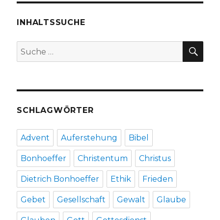
Stichworte
aus
INHALTSSUCHE
einem
Vortrag
SU
Suche
von
nach:
Bärbel
Schenkluhn,
Oberhausen.
SCHLAGWÖRTER
Advent
Auferstehung
Bibel
Bonhoeffer
Christentum
Christus
Dietrich Bonhoeffer
Ethik
Frieden
Gebet
Gesellschaft
Gewalt
Glaube