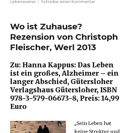
zu
Lebensweise
Schreibe einen Kommentar
Alzheimer
frühzeitig
verhindern.
Wo ist Zuhause?
Rezension
von
Rezension von Christoph
Christoph
Fleischer, Werl 2013
Fleischer,
Werl
2013
Zu: Hanna Kappus: Das Leben
ist ein großes, Alzheimer – ein
langer Abschied, Gütersloher
Verlagshaus Gütersloher, ISBN
978-3-579-06673-8, Preis: 14,99
Euro
„Sein Leben hat
keine Struktur und