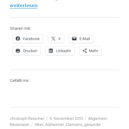
„Alzheimer frühzeitig verhindern. Rezension von C
weiterlesen
Sharen mit:
Facebook
X
E-Mail
Drucken
LinkedIn
Mehr
Gefällt mir:
Autor
Veröffentlicht
Kategorien
christoph.fleischer
9. November 2013
Allgemein
,
Schlagwörter
am
Rezension
Alter
,
Alzheimer
,
Demenz
,
gesunde