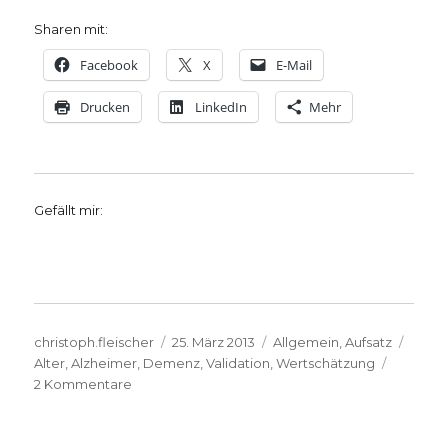
Sharen mit:
Facebook
X
E-Mail
Drucken
LinkedIn
Mehr
Gefällt mir:
Autor
Veröffentlicht
Kategorien
Schla
christoph.fleischer
25. März 2013
Allgemein
,
Aufsatz
am
Alter
,
Alzheimer
,
Demenz
,
Validation
,
Wertschätzung
zu
2 Kommentare
Demenz
und
Validation,