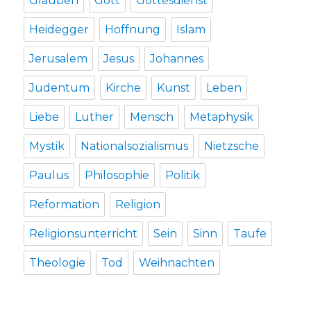
Glauben
Gott
Gottesdienst
Heidegger
Hoffnung
Islam
Jerusalem
Jesus
Johannes
Judentum
Kirche
Kunst
Leben
Liebe
Luther
Mensch
Metaphysik
Mystik
Nationalsozialismus
Nietzsche
Paulus
Philosophie
Politik
Reformation
Religion
Religionsunterricht
Sein
Sinn
Taufe
Theologie
Tod
Weihnachten