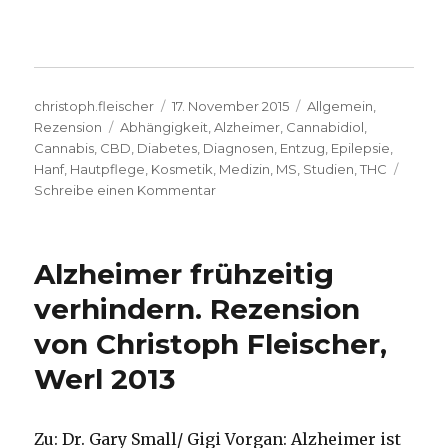
Autor
Veröffentlicht
Kategorien
christoph.fleischer
17. November 2015
Allgemein
,
Schlagwörter
am
Rezension
Abhängigkeit
,
Alzheimer
,
Cannabidiol
,
Cannabis
,
CBD
,
Diabetes
,
Diagnosen
,
Entzug
,
Epilepsie
,
Hanf
,
Hautpflege
,
Kosmetik
,
Medizin
,
MS
,
Studien
,
THC
zu
Schreibe einen Kommentar
Kein
Haschisch,
aber
Alzheimer frühzeitig
Cannabis,
Rezension
verhindern. Rezension
von
von Christoph Fleischer,
Christoph
Fleischer,
Werl 2013
Welver
2015
Zu: Dr. Gary Small/ Gigi Vorgan: Alzheimer ist