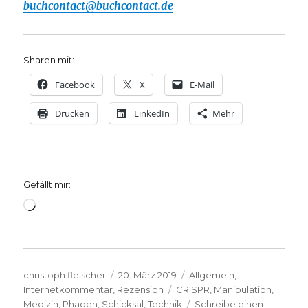
buchcontact@buchcontact.de
Sharen mit:
Facebook
X
E-Mail
Drucken
LinkedIn
Mehr
Gefällt mir:
Wird
geladen …
Autor
Veröffentlicht
Kategorien
christoph.fleischer
20. März 2019
Allgemein
,
am
Schlagwörter
Internetkommentar
,
Rezension
CRISPR
,
Manipulation
,
Medizin
,
Phagen
,
Schicksal
,
Technik
Schreibe einen