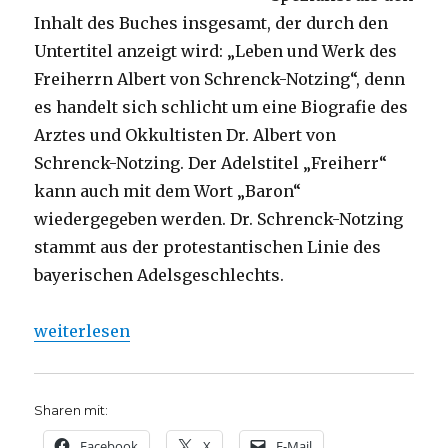
Inhalt des Buches insgesamt, der durch den
Untertitel anzeigt wird: „Leben und Werk des
Freiherrn Albert von Schrenck-Notzing“, denn
es handelt sich schlicht um eine Biografie des
Arztes und Okkultisten Dr. Albert von
Schrenck-Notzing. Der Adelstitel „Freiherr“
kann auch mit dem Wort „Baron“
wiedergegeben werden. Dr. Schrenck-Notzing
stammt aus der protestantischen Linie des
bayerischen Adelsgeschlechts.
„Der Wunsch, das Unfassbare zu verstehen, Rezensi
weiterlesen
Sharen mit:
Facebook
X
E-Mail