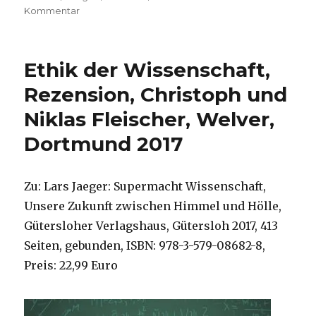
zu
Kommentar
Manipulation
statt
Schicksal?
Ethik der Wissenschaft,
Recherche
mit
Rezension, Christoph und
einem
Niklas Fleischer, Welver,
Artikel
von
Dortmund 2017
Lars
Jaeger,
Christoph
Zu: Lars Jaeger: Supermacht Wissenschaft,
Fleischer,
Welver
Unsere Zukunft zwischen Himmel und Hölle,
2019
Gütersloher Verlagshaus, Gütersloh 2017, 413
Seiten, gebunden, ISBN: 978-3-579-08682-8,
Preis: 22,99 Euro