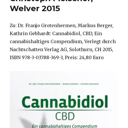
Fleischer,
Welver 2015
Welver,
Dortmund
2017
Zu: Dr. Franjo Grotenhermen, Markus Berger,
Kathrin Gebhardt: Cannabidiol, CBD, Ein
cannabishaltiges Compendium, Verlegt durch
Nachtschatten Verlag AG, Solothurn, CH 2015,
ISBN 978-3-03788-369-3, Preis: 24,80 Euro