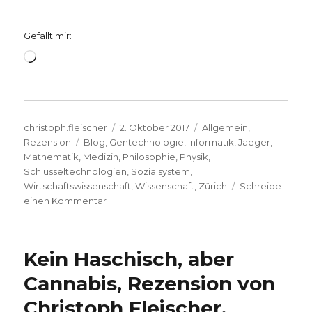
Gefällt mir:
Wird
geladen …
Autor
Veröffentlicht
Kategorien
christoph.fleischer
2. Oktober 2017
Allgemein
,
Schlagwörter
am
Rezension
Blog
,
Gentechnologie
,
Informatik
,
Jaeger
,
Mathematik
,
Medizin
,
Philosophie
,
Physik
,
Schlüsseltechnologien
,
Sozialsystem
,
Wirtschaftswissenschaft
,
Wissenschaft
,
Zürich
Schreibe
zu
einen Kommentar
Ethik
der
Wissenschaft,
Kein Haschisch, aber
Rezension,
Christoph
Cannabis, Rezension von
und
Christoph Fleischer,
Niklas