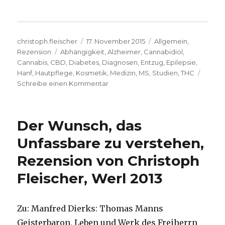
Autor
Veröffentlicht
Kategorien
christoph.fleischer
17. November 2015
Allgemein
,
Schlagwörter
am
Rezension
Abhängigkeit
,
Alzheimer
,
Cannabidiol
,
Cannabis
,
CBD
,
Diabetes
,
Diagnosen
,
Entzug
,
Epilepsie
,
Hanf
,
Hautpflege
,
Kosmetik
,
Medizin
,
MS
,
Studien
,
THC
zu
Schreibe einen Kommentar
Kein
Haschisch,
aber
Der Wunsch, das
Cannabis,
Rezension
Unfassbare zu verstehen,
von
Rezension von Christoph
Christoph
Fleischer,
Fleischer, Werl 2013
Welver
2015
Zu: Manfred Dierks: Thomas Manns
Geisterbaron, Leben und Werk des Freiherrn