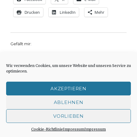
Drucken
LinkedIn
Mehr
Gefällt mir:
Wir verwenden Cookies, um unsere Website und unseren Service zu
optimieren.
Autor
Veröffentlicht
Kategorien
christoph.fleischer
3. September 2013
Allgemein
,
AKZEPTIEREN
Schlagwörter
am
Rezension
Geschichte
,
Hypnose
,
Literatur
,
Medizin
,
zu
Metaphysik
,
Psychologie
,
Thomas Mann
2 Kommentare
ABLEHNEN
Der
Wunsc
VORLIEBEN
das
Unfas
zu
Cookie-Richtlinie
Impressum
Impressum
INHALTSSUCHE
verste