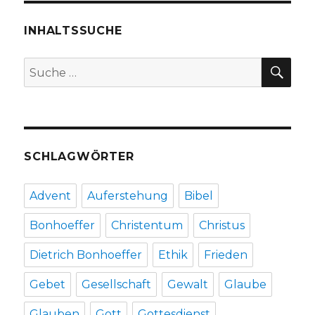
Zeit,
Rezension
INHALTSSUCHE
von
Christoph
SU
Suche
Fleischer,
nach:
Welver
2018
SCHLAGWÖRTER
Advent
Auferstehung
Bibel
Bonhoeffer
Christentum
Christus
Dietrich Bonhoeffer
Ethik
Frieden
Gebet
Gesellschaft
Gewalt
Glaube
Glauben
Gott
Gottesdienst