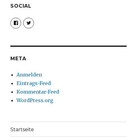
SOCIAL
Profil
Profil
von
von
christoph.fleischer1
ChristophFl
auf
auf
Facebook
Twitter
anzeigen
anzeigen
META
Anmelden
Eintrags-Feed
Kommentar-Feed
WordPress.org
Startseite