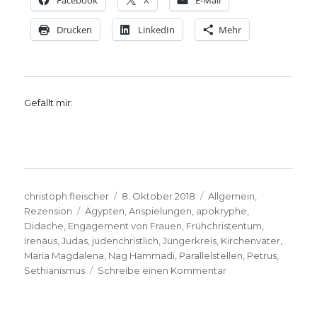
Facebook
X
E-Mail
Drucken
LinkedIn
Mehr
Gefällt mir:
Autor
Veröffentlicht
Kategorien
christoph.fleischer
8. Oktober 2018
Allgemein
,
Schlagwörter
am
Rezension
Ägypten
,
Anspielungen
,
apokryphe
,
Didache
,
Engagement von Frauen
,
Frühchristentum
,
Irenäus
,
Judas
,
judenchristlich
,
Jüngerkreis
,
Kirchenväter
,
Maria Magdalena
,
Nag Hammadi
,
Parallelstellen
,
Petrus
,
zu
Sethianismus
Schreibe einen Kommentar
Schriften
aus
frühchristlicher