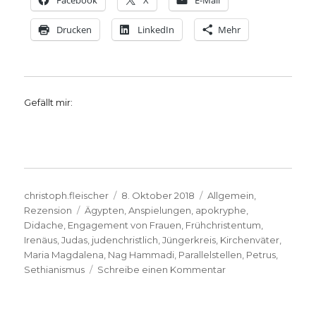
Facebook
X
E-Mail
Drucken
LinkedIn
Mehr
Gefällt mir:
Autor
Veröffentlicht
Kategorien
christoph.fleischer
8. Oktober 2018
Allgemein
,
Schlagwörter
am
Rezension
Ägypten
,
Anspielungen
,
apokryphe
,
Didache
,
Engagement von Frauen
,
Frühchristentum
,
Irenäus
,
Judas
,
judenchristlich
,
Jüngerkreis
,
Kirchenväter
,
Maria Magdalena
,
Nag Hammadi
,
Parallelstellen
,
Petrus
,
zu
Sethianismus
Schreibe einen Kommentar
Schriften
aus
frühchristlicher