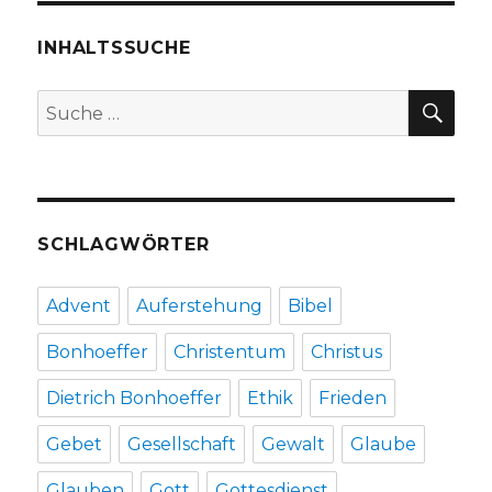
Zeit,
Rezension
INHALTSSUCHE
von
Christoph
SU
Suche
Fleischer,
nach:
Welver
2018
SCHLAGWÖRTER
Advent
Auferstehung
Bibel
Bonhoeffer
Christentum
Christus
Dietrich Bonhoeffer
Ethik
Frieden
Gebet
Gesellschaft
Gewalt
Glaube
Glauben
Gott
Gottesdienst