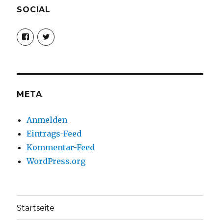
SOCIAL
Profil
Profil
von
von
christoph.fleischer1
ChristophFl
auf
auf
Facebook
Twitter
anzeigen
anzeigen
META
Anmelden
Eintrags-Feed
Kommentar-Feed
WordPress.org
Startseite