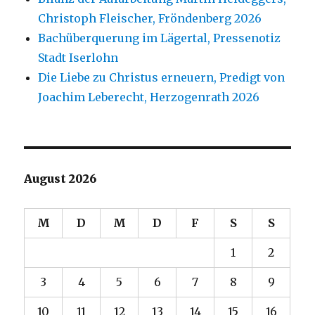
Christoph Fleischer, Fröndenberg 2026
Bachüberquerung im Lägertal, Pressenotiz
Stadt Iserlohn
Die Liebe zu Christus erneuern, Predigt von
Joachim Leberecht, Herzogenrath 2026
August 2026
M
D
M
D
F
S
S
1
2
3
4
5
6
7
8
9
10
11
12
13
14
15
16