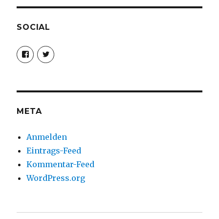
SOCIAL
Profil
Profil
von
von
christoph.fleischer1
ChristophFl
auf
auf
Facebook
Twitter
anzeigen
anzeigen
META
Anmelden
Eintrags-Feed
Kommentar-Feed
WordPress.org