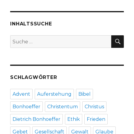
Trauma
der
Flucht,
Rezension
INHALTSSUCHE
von
Christoph
SU
Suche
Fleischer,
nach:
Welver
2019
SCHLAGWÖRTER
Advent
Auferstehung
Bibel
Bonhoeffer
Christentum
Christus
Dietrich Bonhoeffer
Ethik
Frieden
Gebet
Gesellschaft
Gewalt
Glaube