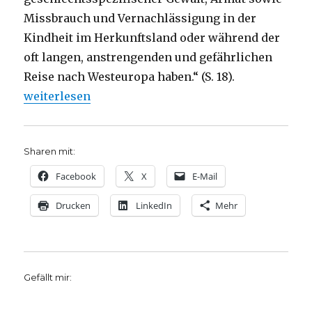
Missbrauch und Vernachlässigung in der
Kindheit im Herkunftsland oder während der
oft langen, anstrengenden und gefährlichen
Reise nach Westeuropa haben.“ (S. 18).
„Das Trauma der Flucht, Rezension von Christoph F
weiterlesen
Sharen mit:
Facebook
X
E-Mail
Drucken
LinkedIn
Mehr
Gefällt mir: