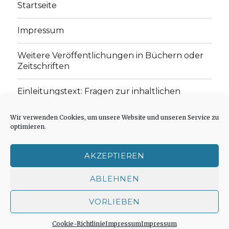
Startseite
Impressum
Weitere Veröffentlichungen in Büchern oder
Zeitschriften
Einleitungstext: Fragen zur inhaltlichen
Position der Homepage und zum Begriff des
„schwachen Glaubens“
Wir verwenden Cookies, um unsere Website und unseren Service zu
optimieren.
Einladung zur Mitarbeit: Rezensionen,
Aufsätze, Gedichte und Predigten
AKZEPTIEREN
Cookie-Richtlinie (EU)
ABLEHNEN
VORLIEBEN
Der schwache Glaube
Impressum
Stolz präsentiert
von WordPress
Cookie-Richtlinie
Impressum
Impressum