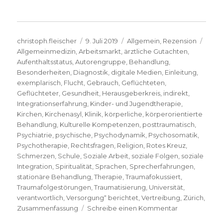
Autor
Veröffentlicht
Kategorien
Schl
christoph.fleischer
9. Juli 2019
Allgemein
,
Rezension
am
Allgemeinmedizin
,
Arbeitsmarkt
,
ärztliche Gutachten
,
Aufenthaltsstatus
,
Autorengruppe
,
Behandlung
,
Besonderheiten
,
Diagnostik
,
digitale Medien
,
Einleitung
,
exemplarisch
,
Flucht
,
Gebrauch
,
Geflüchteten
,
Geflüchteter
,
Gesundheit
,
Herausgeberkreis
,
indirekt
,
Integrationserfahrung
,
Kinder- und Jugendtherapie
,
Kirchen
,
Kirchenasyl
,
Klinik
,
körperliche
,
körperorientierte
Behandlung
,
Kulturelle Kompetenzen
,
posttraumatisch
,
Psychiatrie
,
psychische
,
Psychodynamik
,
Psychosomatik
,
Psychotherapie
,
Rechtsfragen
,
Religion
,
Rotes Kreuz
,
Schmerzen
,
Schule
,
Soziale Arbeit
,
soziale Folgen
,
soziale
Integration
,
Spiritualität
,
Sprachen
,
Sprecherfahrungen
,
stationäre Behandlung
,
Therapie
,
Traumafokussiert
,
Traumafolgestörungen
,
Traumatisierung
,
Universität
,
verantwortlich
,
Versorgung“ berichtet
,
Vertreibung
,
Zürich
,
zu
Zusammenfassung
Schreibe einen Kommentar
Das