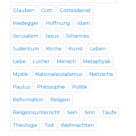
Glauben
Gott
Gottesdienst
Heidegger
Hoffnung
Islam
Jerusalem
Jesus
Johannes
Judentum
Kirche
Kunst
Leben
Liebe
Luther
Mensch
Metaphysik
Mystik
Nationalsozialismus
Nietzsche
Paulus
Philosophie
Politik
Reformation
Religion
Religionsunterricht
Sein
Sinn
Taufe
Theologie
Tod
Weihnachten