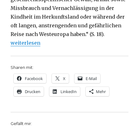
Missbrauch und Vernachlässigung in der
Kindheit im Herkunftsland oder während der
oft langen, anstrengenden und gefährlichen
Reise nach Westeuropa haben.“ (S. 18).
„Das Trauma der Flucht, Rezension von Christoph F
weiterlesen
Sharen mit:
Facebook
X
E-Mail
Drucken
LinkedIn
Mehr
Gefällt mir: