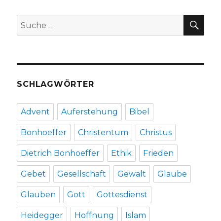
von
Christoph
SU
Suche
Fleischer,
nach:
Welver
2016
SCHLAGWÖRTER
Advent
Auferstehung
Bibel
Bonhoeffer
Christentum
Christus
Dietrich Bonhoeffer
Ethik
Frieden
Gebet
Gesellschaft
Gewalt
Glaube
Glauben
Gott
Gottesdienst
Heidegger
Hoffnung
Islam