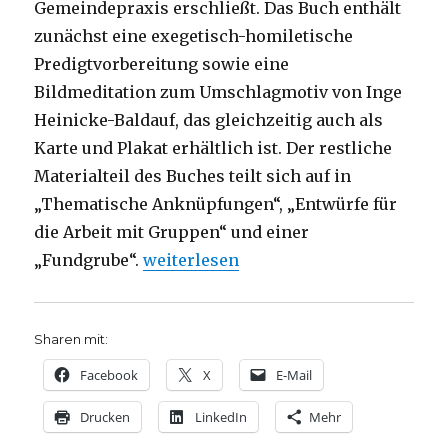
Gemeindepraxis erschließt. Das Buch enthält
zunächst eine exegetisch-homiletische
Predigtvorbereitung sowie eine
Bildmeditation zum Umschlagmotiv von Inge
Heinicke-Baldauf, das gleichzeitig auch als
Karte und Plakat erhältlich ist. Der restliche
Materialteil des Buches teilt sich auf in
„Thematische Anknüpfungen“, „Entwürfe für
die Arbeit mit Gruppen“ und einer
„Die Jahreslosung 2017 predigen, Rez
„Fundgrube“.
weiterlesen
Sharen mit:
Facebook
X
E-Mail
Drucken
LinkedIn
Mehr