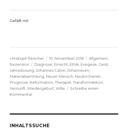
Gefällt mir:
Autor
Veröffentlicht
Kategorien
christoph.fleischer
10. November 2016
Allgemein
,
Schlagwörter
am
Rezension
Diagnose
,
Einsicht
,
Ethik
,
Exegese
,
Geist
,
Jahreslosung
,
Johannes Calvin
,
Johanneum
,
Materialsammlung
,
Neuer Mensch
,
Neukirchener
,
Prognose
,
Reformation
,
Therapie
,
Transformatikon
,
Vernunft
,
Wiedergeburt
,
Wille
Schreibe einen
zu
Kommentar
Die
Jahreslosung
2017
predigen,
Rezension
INHALTSSUCHE