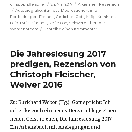
Autor
Veröffentlicht
Kategorien
christoph.fleischer
24. Mai 2017
Allgemein
,
Rezension
Schlagwörter
am
Autobiografie
,
Burnout
,
Depressionen
,
Ehe
,
Fortbildungen
,
Freiheit
,
Gedichte
,
Gott
,
Käfig
,
Krankheit
,
Leid
,
Lyrik
,
Pfarramt
,
Reflexion
,
Schwere
,
Therapie
,
zu
Wehrenbrecht
Schreibe einen Kommentar
Das
Schwere
leicht
Die Jahreslosung 2017
nehmen,
Rezension
predigen, Rezension von
von
Christoph Fleischer,
Christoph
Fleischer,
Welver 2016
Welver
2017
Zu: Burkhard Weber (Hg.): Gott spricht: Ich
schenke euch ein neues Herz und lege einen
neuen Geist in euch, Die Jahreslosung 2017 –
Ein Arbeitsbuch mit Auslegungen und