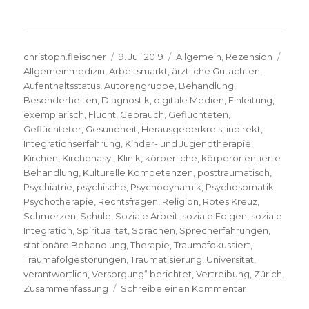
Autor
Veröffentlicht
Kategorien
Schl
christoph.fleischer
9. Juli 2019
Allgemein
,
Rezension
am
Allgemeinmedizin
,
Arbeitsmarkt
,
ärztliche Gutachten
,
Aufenthaltsstatus
,
Autorengruppe
,
Behandlung
,
Besonderheiten
,
Diagnostik
,
digitale Medien
,
Einleitung
,
exemplarisch
,
Flucht
,
Gebrauch
,
Geflüchteten
,
Geflüchteter
,
Gesundheit
,
Herausgeberkreis
,
indirekt
,
Integrationserfahrung
,
Kinder- und Jugendtherapie
,
Kirchen
,
Kirchenasyl
,
Klinik
,
körperliche
,
körperorientierte
Behandlung
,
Kulturelle Kompetenzen
,
posttraumatisch
,
Psychiatrie
,
psychische
,
Psychodynamik
,
Psychosomatik
,
Psychotherapie
,
Rechtsfragen
,
Religion
,
Rotes Kreuz
,
Schmerzen
,
Schule
,
Soziale Arbeit
,
soziale Folgen
,
soziale
Integration
,
Spiritualität
,
Sprachen
,
Sprecherfahrungen
,
stationäre Behandlung
,
Therapie
,
Traumafokussiert
,
Traumafolgestörungen
,
Traumatisierung
,
Universität
,
verantwortlich
,
Versorgung“ berichtet
,
Vertreibung
,
Zürich
,
zu
Zusammenfassung
Schreibe einen Kommentar
Das