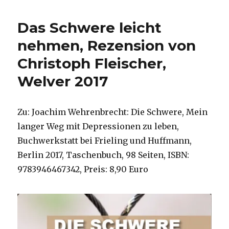
Trauma
der
Das Schwere leicht
Flucht,
Rezension
nehmen, Rezension von
von
Christoph Fleischer,
Christoph
Fleischer,
Welver 2017
Welver
2019
Zu: Joachim Wehrenbrecht: Die Schwere, Mein
langer Weg mit Depressionen zu leben,
Buchwerkstatt bei Frieling und Huffmann,
Berlin 2017, Taschenbuch, 98 Seiten, ISBN:
9783946467342, Preis: 8,90 Euro