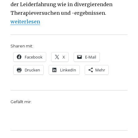
der Leiderfahrung wie in divergierenden
Therapieversuchen und -ergebnissen.
„Das Schwere leicht nehmen, Rezension von Christ
weiterlesen
Sharen mit:
Facebook
X
E-Mail
Drucken
LinkedIn
Mehr
Gefällt mir: