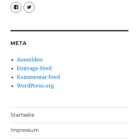
Profil
Profil
von
von
christoph.fleischer1
ChristophFl
auf
auf
Facebook
Twitter
anzeigen
anzeigen
META
Anmelden
Eintrags-Feed
Kommentar-Feed
WordPress.org
Startseite
Impressum