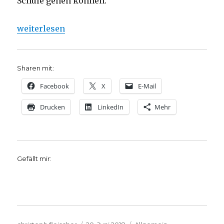
Schule gehen können.
„Tag des Flüchtlings: Kinder am Möhnesee dürfen 
weiterlesen
Sharen mit:
Facebook
X
E-Mail
Drucken
LinkedIn
Mehr
Gefällt mir: