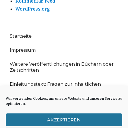
Kommentar-Feed
WordPress.org
Startseite
Impressum
Weitere Veröffentlichungen in Büchern oder
Zeitschriften
Einleitungstext: Fragen zur inhaltlichen
Position der Homepage und zum Begriff des
„schwachen Glaubens“
Wir verwenden Cookies, um unsere Website und unseren Service zu
optimieren.
Einladung zur Mitarbeit: Rezensionen,
Aufsätze, Gedichte und Predigten
AKZEPTIEREN