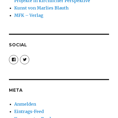
Projekte in kirchlicher Perspektive
Kunst von Marlies Blauth
MFK – Verlag
SOCIAL
Profil
Profil
von
von
christoph.fleischer1
ChristophFl
auf
auf
Facebook
Twitter
anzeigen
anzeigen
META
Anmelden
Eintrags-Feed