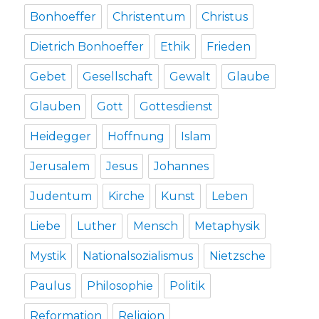
Bonhoeffer
Christentum
Christus
Dietrich Bonhoeffer
Ethik
Frieden
Gebet
Gesellschaft
Gewalt
Glaube
Glauben
Gott
Gottesdienst
Heidegger
Hoffnung
Islam
Jerusalem
Jesus
Johannes
Judentum
Kirche
Kunst
Leben
Liebe
Luther
Mensch
Metaphysik
Mystik
Nationalsozialismus
Nietzsche
Paulus
Philosophie
Politik
Reformation
Religion