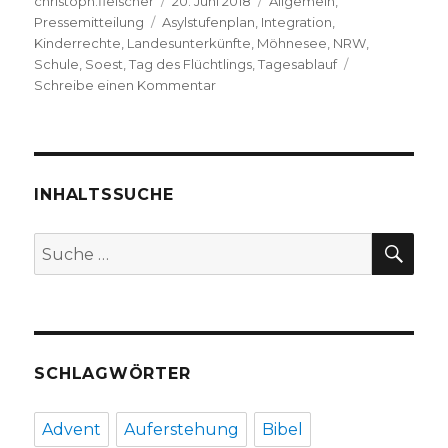
Autor
Veröffentlicht
Kategorien
christoph.fleischer
20. Juni 2018
Allgemein
,
Schlagwörter
am
Pressemitteilung
Asylstufenplan
,
Integration
,
Kinderrechte
,
Landesunterkünfte
,
Möhnesee
,
NRW
,
Schule
,
Soest
,
Tag des Flüchtlings
,
Tagesablauf
zu
Schreibe einen Kommentar
Tag
des
Flüchtlings:
Kinder
am
INHALTSSUCHE
Möhnesee
dürfen
SU
Suche
nicht
nach:
zur
Schule
gehen,
Diakonie
Ruhr-
SCHLAGWÖRTER
Hellweg
Advent
Auferstehung
Bibel