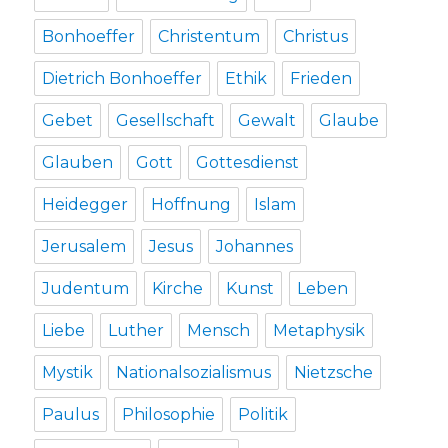
Bonhoeffer
Christentum
Christus
Dietrich Bonhoeffer
Ethik
Frieden
Gebet
Gesellschaft
Gewalt
Glaube
Glauben
Gott
Gottesdienst
Heidegger
Hoffnung
Islam
Jerusalem
Jesus
Johannes
Judentum
Kirche
Kunst
Leben
Liebe
Luther
Mensch
Metaphysik
Mystik
Nationalsozialismus
Nietzsche
Paulus
Philosophie
Politik