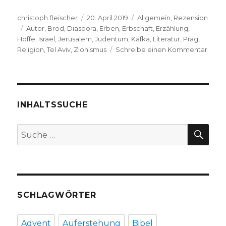
Autor
Veröffentlicht
Kategorien
christoph.fleischer
20. April 2019
Allgemein
,
Rezension
Schlagwörter
am
Autor
,
Brod
,
Diaspora
,
Erben
,
Erbschaft
,
Erzählung
,
Hoffe
,
Israel
,
Jerusalem
,
Judentum
,
Kafka
,
Literatur
,
Prag
,
zu
Religion
,
Tel Aviv
,
Zionismus
Schreibe einen Kommentar
Franz
Kafka
Bezi
zu
Israel,
INHALTSSUCHE
Reze
von
SU
Suche
Chris
nach:
Fleisc
Welv
2019
SCHLAGWÖRTER
Advent
Auferstehung
Bibel