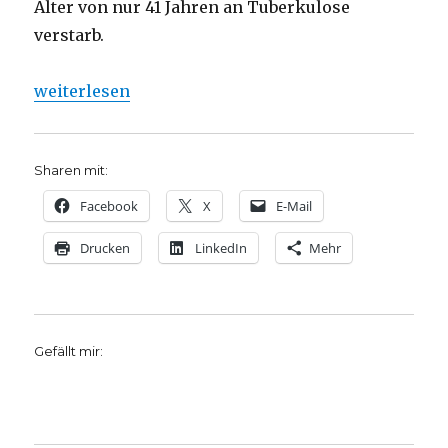
Alter von nur 41 Jahren an Tuberkulose
verstarb.
„Franz Kafkas Beziehung zu Israel, Rezension von 
weiterlesen
Sharen mit:
Facebook
X
E-Mail
Drucken
LinkedIn
Mehr
Gefällt mir: