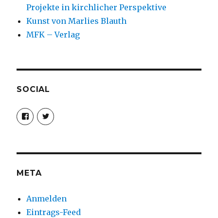
Projekte in kirchlicher Perspektive
Kunst von Marlies Blauth
MFK – Verlag
SOCIAL
Profil
Profil
von
von
christoph.fleischer1
ChristophFl
auf
auf
Facebook
Twitter
anzeigen
anzeigen
META
Anmelden
Eintrags-Feed