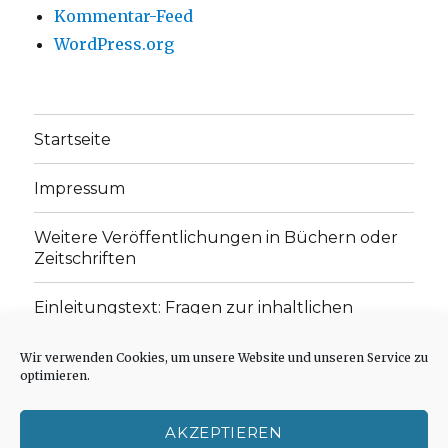
Kommentar-Feed
WordPress.org
Startseite
Impressum
Weitere Veröffentlichungen in Büchern oder
Zeitschriften
Einleitungstext: Fragen zur inhaltlichen
Position der Homepage und zum Begriff des
„schwachen Glaubens“
Wir verwenden Cookies, um unsere Website und unseren Service zu
optimieren.
Einladung zur Mitarbeit: Rezensionen,
Aufsätze, Gedichte und Predigten
AKZEPTIEREN