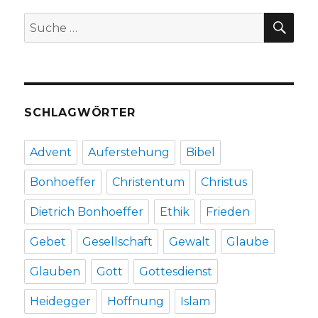
Welve
SU
Suche
2019
nach:
SCHLAGWÖRTER
Advent
Auferstehung
Bibel
Bonhoeffer
Christentum
Christus
Dietrich Bonhoeffer
Ethik
Frieden
Gebet
Gesellschaft
Gewalt
Glaube
Glauben
Gott
Gottesdienst
Heidegger
Hoffnung
Islam