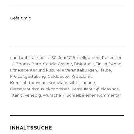
Gefällt mir:
Autor
Veröffentlicht
Kategorien
christoph.fleischer
30. Juni 2019
Allgemein
,
Rezension
Schlagwörter
am
Booms
,
Bord
,
Canale Grande
,
Diskothek
,
Einkaufszone
,
Fitnesscenter und kulturelle Veranstaltungen
,
Flaute
,
Freizeitgestaltung
,
Geldbeutel
,
Kreuzfahrt
,
Kreuzfahrtbranche
,
Kreuzfahrtschiff
,
Lagune
,
Massentourismus
,
ökonomisch
,
Restaurant
,
Spielcasinos
,
zu
Titanic
,
Venedig
,
Wünsche
Schreibe einen Kommentar
Proble
Kreuzfa
Rezen
von
Christ
INHALTSSUCHE
Fleisch