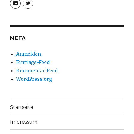
Profil
Profil
von
von
christoph.fleischer1
ChristophFl
auf
auf
Facebook
Twitter
anzeigen
anzeigen
META
Anmelden
Eintrags-Feed
Kommentar-Feed
WordPress.org
Startseite
Impressum