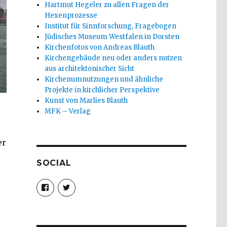
Hartmut Hegeler zu allen Fragen der
Hexenprozesse
Institut für Sinnforschung, Fragebogen
Jüdisches Museum Westfalen in Dorsten
Kirchenfotos von Andreas Blauth
Kirchengebäude neu oder anders nutzen
aus architektonischer Sicht
Kirchenumnutzungen und ähnliche
Projekte in kirchlicher Perspektive
Kunst von Marlies Blauth
MFK – Verlag
er
SOCIAL
Profil
Profil
von
von
christoph.fleischer1
ChristophFl
auf
auf
Facebook
Twitter
anzeigen
anzeigen