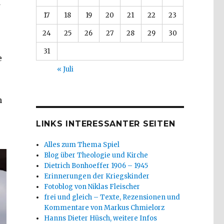
d
17
18
19
20
21
22
23
24
25
26
27
28
29
30
31
e
« Juli
h
LINKS INTERESSANTER SEITEN
Alles zum Thema Spiel
Blog über Theologie und Kirche
Dietrich Bonhoeffer 1906 – 1945
Erinnerungen der Kriegskinder
Fotoblog von Niklas Fleischer
frei und gleich – Texte, Rezensionen und
Kommentare von Markus Chmielorz
Hanns Dieter Hüsch, weitere Infos