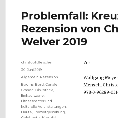
Problemfall: Kreu
Rezension von Chr
Welver 2019
Autor
christoph.fleischer
Zu:
Veröffentlicht
30. Juni 2019
am
Kategorien
Allgemein
,
Rezension
Wolfgang Meyer-
Schlagwörter
Booms
,
Bord
,
Canale
Mensch, Christop
Grande
,
Diskothek
,
978-3-96289-031-
Einkaufszone
,
Fitnesscenter und
kulturelle Veranstaltungen
,
Flaute
,
Freizeitgestaltung
,
Geldbeutel
,
Kreuzfahrt
,