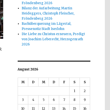
Fröndenberg 2026
Bilanz der Aufarbeitung Martin
Heideggers, Christoph Fleischer,
Fröndenberg 2026
Bachüberquerung im Lägertal,
Pressenotiz Stadt Iserlohn
Die Liebe zu Christus erneuern, Predigt
von Joachim Leberecht, Herzogenrath
2026
R
August 2026
M
D
M
D
F
S
S
1
2
3
4
5
6
7
8
9
10
11
12
13
14
15
16