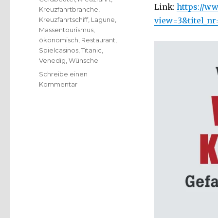
Link:
https://ww
Kreuzfahrtbranche
,
Kreuzfahrtschiff
,
Lagune
,
view=3&titel_nr
Massentourismus
,
ökonomisch
,
Restaurant
,
Spielcasinos
,
Titanic
,
Venedig
,
Wünsche
Schreibe einen
zu
Kommentar
Problemfall:
Kreuzfahrtschiffe,
Rezension
von
Christoph
Fleischer,
Welver
2019