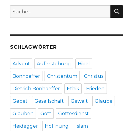
Welve
SU
Suche
2019
nach:
SCHLAGWÖRTER
Advent
Auferstehung
Bibel
Bonhoeffer
Christentum
Christus
Dietrich Bonhoeffer
Ethik
Frieden
Gebet
Gesellschaft
Gewalt
Glaube
Glauben
Gott
Gottesdienst
Heidegger
Hoffnung
Islam