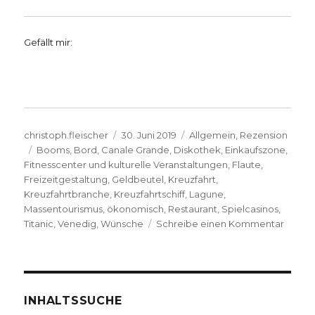
Gefällt mir:
Autor
Veröffentlicht
Kategorien
christoph.fleischer
30. Juni 2019
Allgemein
,
Rezension
Schlagwörter
am
Booms
,
Bord
,
Canale Grande
,
Diskothek
,
Einkaufszone
,
Fitnesscenter und kulturelle Veranstaltungen
,
Flaute
,
Freizeitgestaltung
,
Geldbeutel
,
Kreuzfahrt
,
Kreuzfahrtbranche
,
Kreuzfahrtschiff
,
Lagune
,
Massentourismus
,
ökonomisch
,
Restaurant
,
Spielcasinos
,
zu
Titanic
,
Venedig
,
Wünsche
Schreibe einen Kommentar
Proble
Kreuzfa
Rezen
von
Christ
INHALTSSUCHE
Fleisch