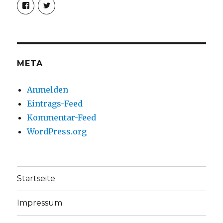
Profil
Profil
von
von
christoph.fleischer1
ChristophFl
auf
auf
Facebook
Twitter
anzeigen
anzeigen
META
Anmelden
Eintrags-Feed
Kommentar-Feed
WordPress.org
Startseite
Impressum