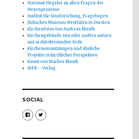
Hartmut Hegeler zu allen Fragen der
Hexenprozesse
Institut für Sinnforschung, Fragebogen
Jüdisches Museum Westfalen in Dorsten
Kirchenfotos von Andreas Blauth
Kirchengebäude neu oder anders nutzen
aus architektonischer Sicht
Kirchenumnutzungen und ähnliche
Projekte in kirchlicher Perspektive
Kunst von Marlies Blauth
MFK – Verlag
SOCIAL
Profil
Profil
von
von
christoph.fleischer1
ChristophFl
auf
auf
Facebook
Twitter
anzeigen
anzeigen