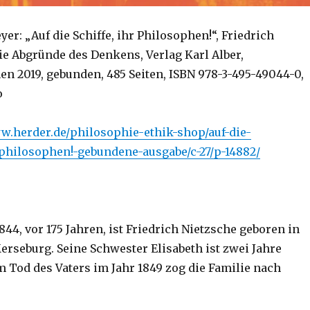
er: „Auf die Schiffe, ihr Philosophen!“, Friedrich
ie Abgründe des Denkens, Verlag Karl Alber,
n 2019, gebunden, 485 Seiten, ISBN 978-3-495-49044-0,
o
w.herder.de/philosophie-ethik-shop/auf-die-
philosophen!-gebundene-ausgabe/c-27/p-14882/
844, vor 175 Jahren, ist Friedrich Nietzsche geboren in
erseburg. Seine Schwester Elisabeth ist zwei Jahre
m Tod des Vaters im Jahr 1849 zog die Familie nach