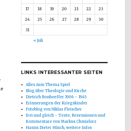
17
18
19
20
21
22
23
24
25
26
27
28
29
30
31
« Juli
r
LINKS INTERESSANTER SEITEN
r
Alles zum Thema Spiel
ie
Blog über Theologie und Kirche
Dietrich Bonhoeffer 1906 – 1945
Erinnerungen der Kriegskinder
Fotoblog von Niklas Fleischer
frei und gleich – Texte, Rezensionen und
Kommentare von Markus Chmielorz
Hanns Dieter Hüsch, weitere Infos