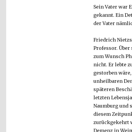
Sein Vater war E
gekannt. Ein Det
der Vater nämli
Friedrich Nietzs
Professor. Über
zum Wunsch Phil
nicht. Er lebte 
gestorben wäre,
unheilbaren Dem
späteren Beschä
letzten Lebensj
Naumburg und sp
diesem Zeitpun
zurückgekehrt w
Demenz in Weim