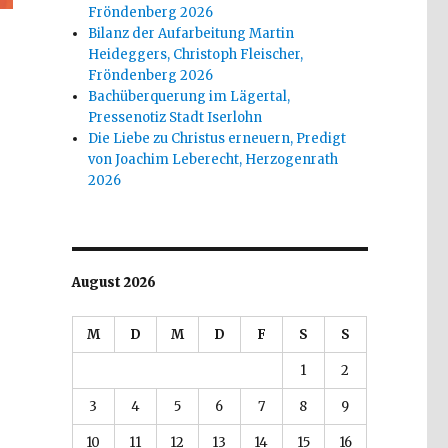
Fröndenberg 2026
Bilanz der Aufarbeitung Martin
Heideggers, Christoph Fleischer,
Fröndenberg 2026
Bachüberquerung im Lägertal,
Pressenotiz Stadt Iserlohn
Die Liebe zu Christus erneuern, Predigt
von Joachim Leberecht, Herzogenrath
2026
August 2026
M
D
M
D
F
S
S
1
2
3
4
5
6
7
8
9
10
11
12
13
14
15
16