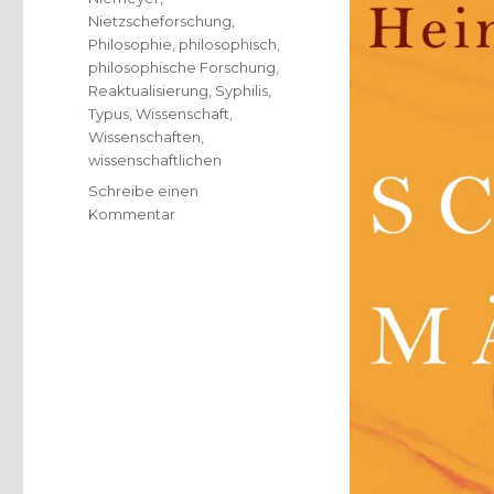
Nietzscheforschung
,
Philosophie
,
philosophisch
,
philosophische Forschung
,
Reaktualisierung
,
Syphilis
,
Typus
,
Wissenschaft
,
Wissenschaften
,
wissenschaftlichen
Schreibe einen
zu
Kommentar
Friedrich
Nietzsche
zum
175.
Geburtstag,
Rezension,
Christoph
Fleischer,
Welver
2019