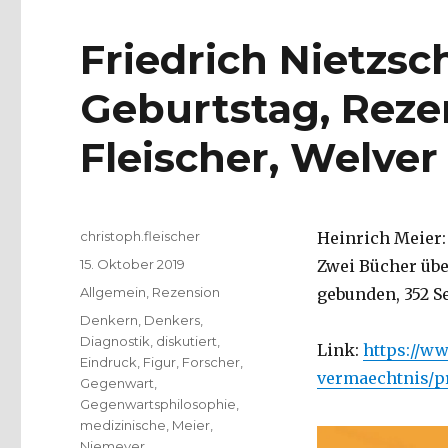
Friedrich Nietzsc
Geburtstag, Reze
Fleischer, Welver
Autor
christoph.fleischer
Heinrich Meier:
Veröffentlicht
15. Oktober 2019
Zwei Bücher übe
am
Kategorien
Allgemein
,
Rezension
gebunden, 352 Se
Schlagwörter
Denkern
,
Denkers
,
Diagnostik
,
diskutiert
,
Link:
https://w
Eindruck
,
Figur
,
Forscher
,
vermaechtnis/p
Gegenwart
,
Gegenwartsphilosophie
,
medizinische
,
Meier
,
Niemeyer
,