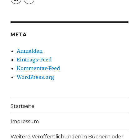
von
von
christoph.fleischer1
ChristophFl
auf
auf
Facebook
Twitter
anzeigen
anzeigen
META
Anmelden
Eintrags-Feed
Kommentar-Feed
WordPress.org
Startseite
Impressum
Weitere Veröffentlichungen in Büchern oder