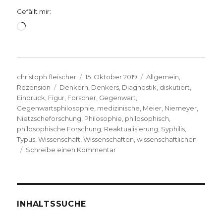
Gefällt mir:
Wird
geladen …
Autor
Veröffentlicht
Kategorien
christoph.fleischer
15. Oktober 2019
Allgemein
,
Schlagwörter
am
Rezension
Denkern
,
Denkers
,
Diagnostik
,
diskutiert
,
Eindruck
,
Figur
,
Forscher
,
Gegenwart
,
Gegenwartsphilosophie
,
medizinische
,
Meier
,
Niemeyer
,
Nietzscheforschung
,
Philosophie
,
philosophisch
,
philosophische Forschung
,
Reaktualisierung
,
Syphilis
,
Typus
,
Wissenschaft
,
Wissenschaften
,
wissenschaftlichen
zu
Schreibe einen Kommentar
Friedrich
Nietzsche
zum
175.
Geburtstag,
INHALTSSUCHE
Rezension,
Christoph