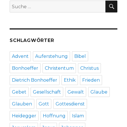
SU
Suche
Fleischer,
nach:
Welver
2019
SCHLAGWÖRTER
Advent
Auferstehung
Bibel
Bonhoeffer
Christentum
Christus
Dietrich Bonhoeffer
Ethik
Frieden
Gebet
Gesellschaft
Gewalt
Glaube
Glauben
Gott
Gottesdienst
Heidegger
Hoffnung
Islam