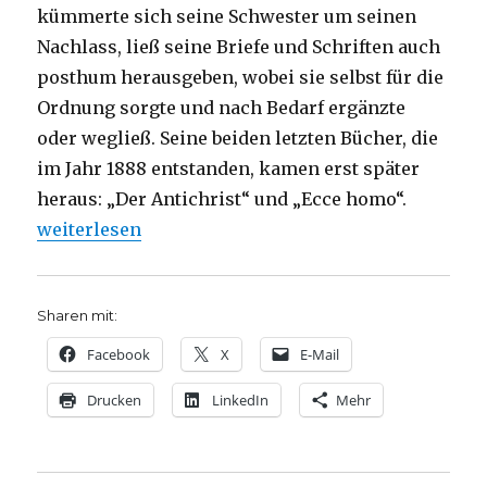
kümmerte sich seine Schwester um seinen
Nachlass, ließ seine Briefe und Schriften auch
posthum herausgeben, wobei sie selbst für die
Ordnung sorgte und nach Bedarf ergänzte
oder wegließ. Seine beiden letzten Bücher, die
im Jahr 1888 entstanden, kamen erst später
heraus: „Der Antichrist“ und „Ecce homo“.
„Friedrich Nietzsche zum 175. Geburtstag, Rezensio
weiterlesen
Sharen mit:
Facebook
X
E-Mail
Drucken
LinkedIn
Mehr