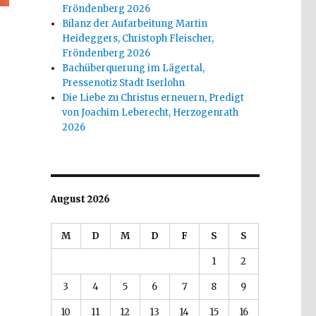
Fröndenberg 2026
Bilanz der Aufarbeitung Martin
Heideggers, Christoph Fleischer,
Fröndenberg 2026
Bachüberquerung im Lägertal,
Pressenotiz Stadt Iserlohn
Die Liebe zu Christus erneuern, Predigt
von Joachim Leberecht, Herzogenrath
2026
August 2026
M
D
M
D
F
S
S
1
2
3
4
5
6
7
8
9
10
11
12
13
14
15
16