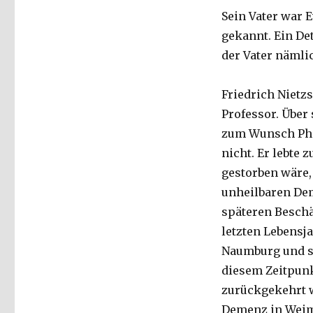
Sein Vater war E
gekannt. Ein Det
der Vater nämli
Friedrich Nietzs
Professor. Über
zum Wunsch Phil
nicht. Er lebte 
gestorben wäre,
unheilbaren Dem
späteren Beschä
letzten Lebensj
Naumburg und sp
diesem Zeitpun
zurückgekehrt w
Demenz in Weim