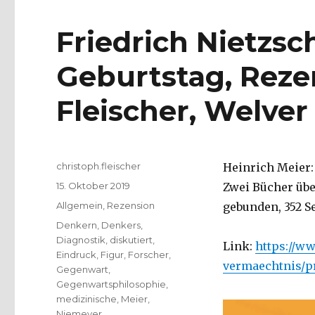
Friedrich Nietzsc
Geburtstag, Reze
Fleischer, Welver
Autor
christoph.fleischer
Heinrich Meier:
Veröffentlicht
15. Oktober 2019
Zwei Bücher übe
am
Kategorien
Allgemein
,
Rezension
gebunden, 352 Se
Schlagwörter
Denkern
,
Denkers
,
Diagnostik
,
diskutiert
,
Link:
https://w
Eindruck
,
Figur
,
Forscher
,
vermaechtnis/p
Gegenwart
,
Gegenwartsphilosophie
,
medizinische
,
Meier
,
Niemeyer
,