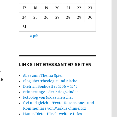
17
18
19
20
21
22
23
24
25
26
27
28
29
30
31
« Juli
r
LINKS INTERESSANTER SEITEN
r
Alles zum Thema Spiel
ie
Blog über Theologie und Kirche
Dietrich Bonhoeffer 1906 – 1945
Erinnerungen der Kriegskinder
Fotoblog von Niklas Fleischer
frei und gleich – Texte, Rezensionen und
Kommentare von Markus Chmielorz
Hanns Dieter Hüsch, weitere Infos