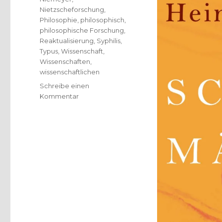
Nietzscheforschung
,
Philosophie
,
philosophisch
,
philosophische Forschung
,
Reaktualisierung
,
Syphilis
,
Typus
,
Wissenschaft
,
Wissenschaften
,
wissenschaftlichen
Schreibe einen
zu
Kommentar
Friedrich
Nietzsche
zum
175.
Geburtstag,
Rezension,
Christoph
Fleischer,
Welver
2019