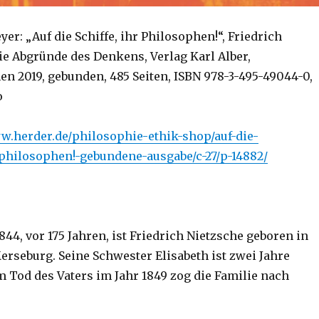
er: „Auf die Schiffe, ihr Philosophen!“, Friedrich
ie Abgründe des Denkens, Verlag Karl Alber,
n 2019, gebunden, 485 Seiten, ISBN 978-3-495-49044-0,
o
w.herder.de/philosophie-ethik-shop/auf-die-
philosophen!-gebundene-ausgabe/c-27/p-14882/
844, vor 175 Jahren, ist Friedrich Nietzsche geboren in
erseburg. Seine Schwester Elisabeth ist zwei Jahre
m Tod des Vaters im Jahr 1849 zog die Familie nach