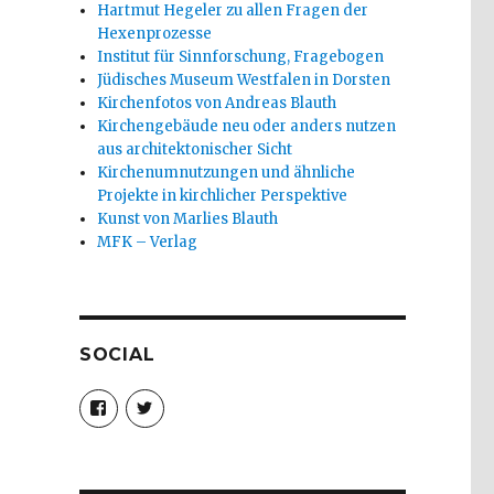
Hartmut Hegeler zu allen Fragen der
Hexenprozesse
Institut für Sinnforschung, Fragebogen
Jüdisches Museum Westfalen in Dorsten
Kirchenfotos von Andreas Blauth
Kirchengebäude neu oder anders nutzen
aus architektonischer Sicht
Kirchenumnutzungen und ähnliche
Projekte in kirchlicher Perspektive
Kunst von Marlies Blauth
MFK – Verlag
SOCIAL
Profil
Profil
von
von
christoph.fleischer1
ChristophFl
auf
auf
Facebook
Twitter
anzeigen
anzeigen