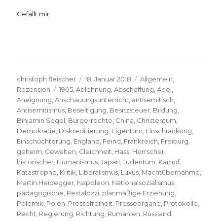
Gefällt mir:
Autor
Veröffentlicht
Kategorien
christoph.fleischer
18. Januar 2018
Allgemein
,
Schlagwörter
am
Rezension
1905
,
Ablehnung
,
Abschaffung
,
Adel
,
Aneignung
,
Anschauungsunterricht
,
antisemitisch
,
Antisemitismus
,
Beseitigung
,
Besitzsteuer
,
Bildung
,
Binjamin Segel
,
Bürgerrechte
,
China
,
Christentum
,
Demokratie
,
Diskreditierung
,
Eigentum
,
Einschränkung
,
Einschüchterung
,
England
,
Feind
,
Frankreich
,
Freiburg
,
geheim
,
Gewalten
,
Gleichheit
,
Hass
,
Herrscher
,
historischer
,
Humanismus
,
Japan
,
Judentum
,
Kampf
,
Katastrophe
,
Kritik
,
Liberalismus
,
Luxus
,
Machtübernahme
,
Martin Heidegger
,
Napoleon
,
Nationalsozialismus
,
pädagogische
,
Pestalozzi
,
planmäßige Erziehung
,
Polemik
,
Polen
,
Pressefreiheit
,
Presseorgane
,
Protokolle
,
Recht
,
Regierung
,
Richtung
,
Rumänien
,
Russland
,