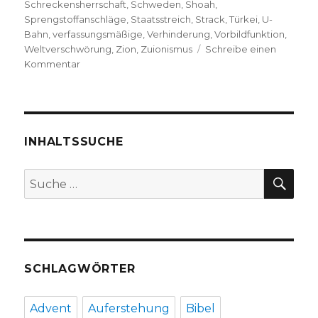
Schreckensherrschaft
,
Schweden
,
Shoah
,
Sprengstoffanschläge
,
Staatsstreich
,
Strack
,
Türkei
,
U-
Bahn
,
verfassungsmäßige
,
Verhinderung
,
Vorbildfunktion
,
Weltverschwörung
,
Zion
,
Zuionismus
Schreibe einen
zu
Kommentar
Grundlagen
des
Antisemitismus,
Rezension
von
INHALTSSUCHE
Christoph
Fleischer,
SU
Suche
Welver
nach:
2018
SCHLAGWÖRTER
Advent
Auferstehung
Bibel