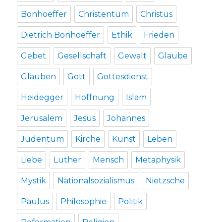
Bonhoeffer
Christentum
Christus
Dietrich Bonhoeffer
Ethik
Frieden
Gebet
Gesellschaft
Gewalt
Glaube
Glauben
Gott
Gottesdienst
Heidegger
Hoffnung
Islam
Jerusalem
Jesus
Johannes
Judentum
Kirche
Kunst
Leben
Liebe
Luther
Mensch
Metaphysik
Mystik
Nationalsozialismus
Nietzsche
Paulus
Philosophie
Politik