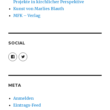
Projekte in kirchlicher Perspektive
Kunst von Marlies Blauth
MFK – Verlag
SOCIAL
Profil
Profil
von
von
christoph.fleischer1
ChristophFl
auf
auf
Facebook
Twitter
anzeigen
anzeigen
META
Anmelden
Eintrags-Feed