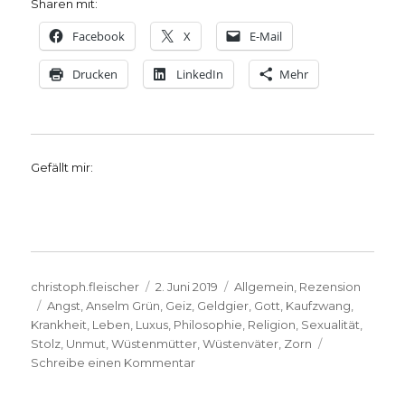
Sharen mit:
Facebook
X
E-Mail
Drucken
LinkedIn
Mehr
Gefällt mir:
Autor
Veröffentlicht
Kategorien
christoph.fleischer
2. Juni 2019
Allgemein
,
Rezension
Schlagwörter
am
Angst
,
Anselm Grün
,
Geiz
,
Geldgier
,
Gott
,
Kaufzwang
,
Krankheit
,
Leben
,
Luxus
,
Philosophie
,
Religion
,
Sexualität
,
Stolz
,
Unmut
,
Wüstenmütter
,
Wüstenväter
,
Zorn
zu
Schreibe einen Kommentar
Zitate
christlicher