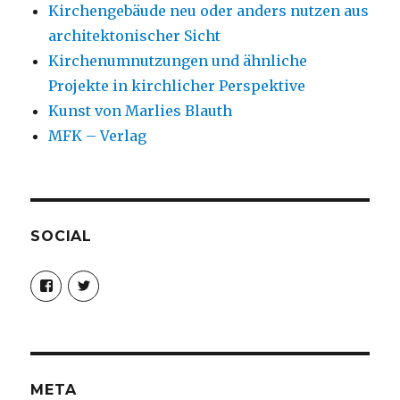
Kirchengebäude neu oder anders nutzen aus
architektonischer Sicht
Kirchenumnutzungen und ähnliche
Projekte in kirchlicher Perspektive
Kunst von Marlies Blauth
MFK – Verlag
SOCIAL
Profil
Profil
von
von
christoph.fleischer1
ChristophFl
auf
auf
Facebook
Twitter
anzeigen
anzeigen
META