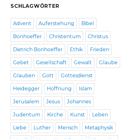
SCHLAGWÖRTER
Advent
Auferstehung
Bibel
Bonhoeffer
Christentum
Christus
Dietrich Bonhoeffer
Ethik
Frieden
Gebet
Gesellschaft
Gewalt
Glaube
Glauben
Gott
Gottesdienst
Heidegger
Hoffnung
Islam
Jerusalem
Jesus
Johannes
Judentum
Kirche
Kunst
Leben
Liebe
Luther
Mensch
Metaphysik