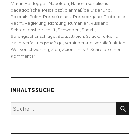
Martin Heidegger
,
Napoleon
,
Nationalsozialismus
,
pädagogische
,
Pestalozzi
,
planmäßige Erziehung
,
Polemik
,
Polen
,
Pressefreiheit
,
Presseorgane
,
Protokolle
,
Recht
,
Regierung
,
Richtung
,
Rumänien
,
Russland
,
Schreckensherrschaft
,
Schweden
,
Shoah
,
Sprengstoffanschläge
,
Staatsstreich
,
Strack
,
Türkei
,
U-
Bahn
,
verfassungsmäßige
,
Verhinderung
,
Vorbildfunktion
,
Weltverschwörung
,
Zion
,
Zuionismus
Schreibe einen
zu
Kommentar
Grundlagen
des
Antisemitismus,
Rezension
von
INHALTSSUCHE
Christoph
Fleischer,
SU
Suche
Welver
nach:
2018