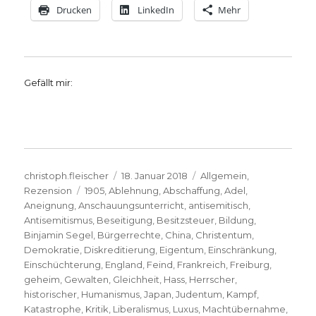
Drucken
LinkedIn
Mehr
Gefällt mir:
Autor
Veröffentlicht
Kategorien
christoph.fleischer
18. Januar 2018
Allgemein
,
Schlagwörter
am
Rezension
1905
,
Ablehnung
,
Abschaffung
,
Adel
,
Aneignung
,
Anschauungsunterricht
,
antisemitisch
,
Antisemitismus
,
Beseitigung
,
Besitzsteuer
,
Bildung
,
Binjamin Segel
,
Bürgerrechte
,
China
,
Christentum
,
Demokratie
,
Diskreditierung
,
Eigentum
,
Einschränkung
,
Einschüchterung
,
England
,
Feind
,
Frankreich
,
Freiburg
,
geheim
,
Gewalten
,
Gleichheit
,
Hass
,
Herrscher
,
historischer
,
Humanismus
,
Japan
,
Judentum
,
Kampf
,
Katastrophe
,
Kritik
,
Liberalismus
,
Luxus
,
Machtübernahme
,