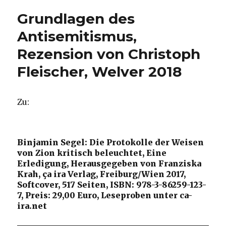
Eremiten
Grundlagen des
neu
ins
Antisemitismus,
Gespräch
Rezension von Christoph
bringen,
Rezension
Fleischer, Welver 2018
von
Konrad
Schrieder,
Zu:
Hamm
2019
Binjamin Segel: Die Protokolle der Weisen
von Zion kritisch beleuchtet, Eine
Erledigung, Herausgegeben von Franziska
Krah, ça ira Verlag, Freiburg/Wien 2017,
Softcover, 517 Seiten, ISBN: 978-3-86259-123-
7, Preis: 29,00 Euro, Leseproben unter ca-
ira.net