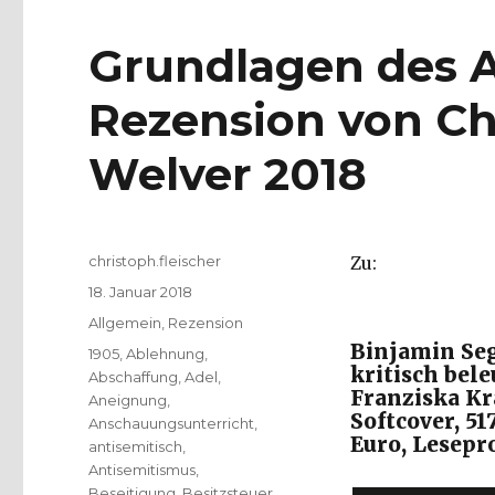
Grundlagen des A
Rezension von Chr
Welver 2018
Autor
christoph.fleischer
Zu:
Veröffentlicht
18. Januar 2018
am
Kategorien
Allgemein
,
Rezension
Binjamin Seg
Schlagwörter
1905
,
Ablehnung
,
kritisch bel
Abschaffung
,
Adel
,
Franziska Kra
Aneignung
,
Softcover, 51
Anschauungsunterricht
,
Euro, Lesepr
antisemitisch
,
Antisemitismus
,
Beseitigung
,
Besitzsteuer
,