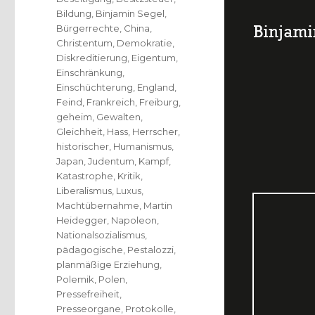
Bildung
,
Binjamin Segel
,
Bürgerrechte
,
China
,
Christentum
,
Demokratie
,
Diskreditierung
,
Eigentum
,
Einschränkung
,
Einschüchterung
,
England
,
Feind
,
Frankreich
,
Freiburg
,
geheim
,
Gewalten
,
Gleichheit
,
Hass
,
Herrscher
,
historischer
,
Humanismus
,
Japan
,
Judentum
,
Kampf
,
Katastrophe
,
Kritik
,
Liberalismus
,
Luxus
,
Machtübernahme
,
Martin
Heidegger
,
Napoleon
,
Nationalsozialismus
,
pädagogische
,
Pestalozzi
,
planmäßige Erziehung
,
Polemik
,
Polen
,
Pressefreiheit
,
Presseorgane
,
Protokolle
,