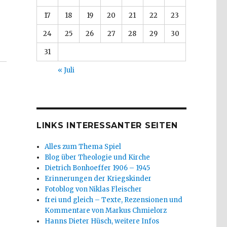
17
18
19
20
21
22
23
24
25
26
27
28
29
30
31
« Juli
LINKS INTERESSANTER SEITEN
Alles zum Thema Spiel
Blog über Theologie und Kirche
Dietrich Bonhoeffer 1906 – 1945
Erinnerungen der Kriegskinder
Fotoblog von Niklas Fleischer
frei und gleich – Texte, Rezensionen und
Kommentare von Markus Chmielorz
Hanns Dieter Hüsch, weitere Infos