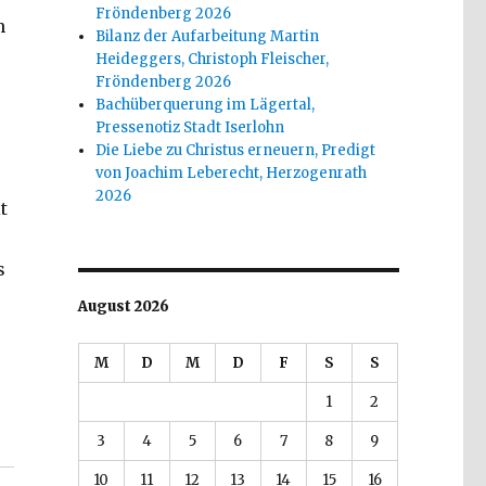
Fröndenberg 2026
n
Bilanz der Aufarbeitung Martin
Heideggers, Christoph Fleischer,
Fröndenberg 2026
Bachüberquerung im Lägertal,
Pressenotiz Stadt Iserlohn
Die Liebe zu Christus erneuern, Predigt
von Joachim Leberecht, Herzogenrath
2026
t
s
August 2026
M
D
M
D
F
S
S
1
2
itismus, Rezension von Christoph Fleischer, Welver 2
3
4
5
6
7
8
9
10
11
12
13
14
15
16