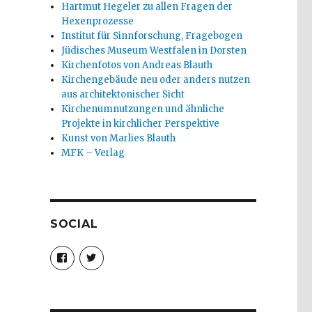
Hartmut Hegeler zu allen Fragen der
Hexenprozesse
Institut für Sinnforschung, Fragebogen
Jüdisches Museum Westfalen in Dorsten
Kirchenfotos von Andreas Blauth
Kirchengebäude neu oder anders nutzen
aus architektonischer Sicht
Kirchenumnutzungen und ähnliche
Projekte in kirchlicher Perspektive
Kunst von Marlies Blauth
MFK – Verlag
SOCIAL
Profil
Profil
von
von
christoph.fleischer1
ChristophFl
auf
auf
Facebook
Twitter
anzeigen
anzeigen