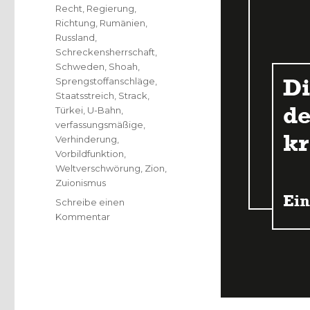
Recht
,
Regierung
,
Richtung
,
Rumänien
,
Russland
,
Schreckensherrschaft
,
Schweden
,
Shoah
,
Sprengstoffanschläge
,
Staatsstreich
,
Strack
,
Türkei
,
U-Bahn
,
verfassungsmäßige
,
Verhinderung
,
Vorbildfunktion
,
Weltverschwörung
,
Zion
,
Zuionismus
Schreibe einen
zu
Kommentar
Grundlagen
des
Antisemitismus,
Rezension
von
Christoph