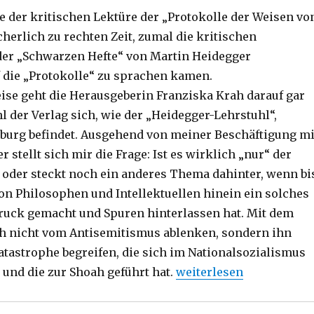
e der kritischen Lektüre der „Protokolle der Weisen vo
herlich zu rechten Zeit, zumal die kritischen
er „Schwarzen Hefte“ von Martin Heidegger
f die „Protokolle“ zu sprachen kamen.
ise geht die Herausgeberin Franziska Krah darauf gar
l der Verlag sich, wie der „Heidegger-Lehrstuhl“,
eiburg befindet. Ausgehend von meiner Beschäftigung mi
 stellt sich mir die Frage: Ist es wirklich „nur“ der
oder steckt noch ein anderes Thema dahinter, wenn bi
von Philosophen und Intellektuellen hinein ein solches
uck gemacht und Spuren hinterlassen hat. Mit dem
h nicht vom Antisemitismus ablenken, sondern ihn
Katastrophe begreifen, die sich im Nationalsozialismus
„Grundlagen des Antisem
 und die zur Shoah geführt hat.
weiterlesen