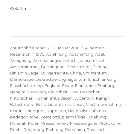
Gefällt mir:
Autor
Veröffentlicht
Kategorien
christoph.fleischer
18. Januar 2018
Allgemein
,
Schlagwörter
am
Rezension
1905
,
Ablehnung
,
Abschaffung
,
Adel
,
Aneignung
,
Anschauungsunterricht
,
antisemitisch
,
Antisemitismus
,
Beseitigung
,
Besitzsteuer
,
Bildung
,
Binjamin Segel
,
Bürgerrechte
,
China
,
Christentum
,
Demokratie
,
Diskreditierung
,
Eigentum
,
Einschränkung
,
Einschüchterung
,
England
,
Feind
,
Frankreich
,
Freiburg
,
geheim
,
Gewalten
,
Gleichheit
,
Hass
,
Herrscher
,
historischer
,
Humanismus
,
Japan
,
Judentum
,
Kampf
,
Katastrophe
,
Kritik
,
Liberalismus
,
Luxus
,
Machtübernahme
,
Martin Heidegger
,
Napoleon
,
Nationalsozialismus
,
pädagogische
,
Pestalozzi
,
planmäßige Erziehung
,
Polemik
,
Polen
,
Pressefreiheit
,
Presseorgane
,
Protokolle
,
Recht
,
Regierung
,
Richtung
,
Rumänien
,
Russland
,