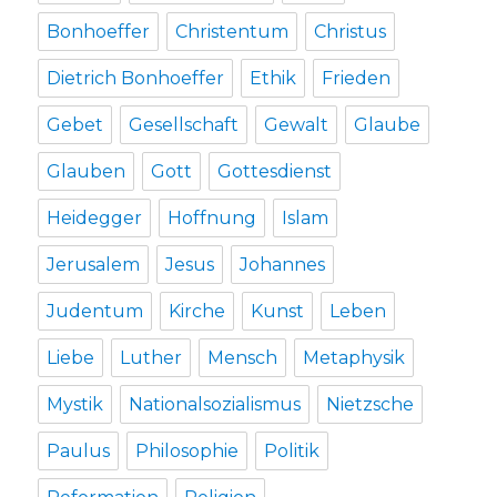
Bonhoeffer
Christentum
Christus
Dietrich Bonhoeffer
Ethik
Frieden
Gebet
Gesellschaft
Gewalt
Glaube
Glauben
Gott
Gottesdienst
Heidegger
Hoffnung
Islam
Jerusalem
Jesus
Johannes
Judentum
Kirche
Kunst
Leben
Liebe
Luther
Mensch
Metaphysik
Mystik
Nationalsozialismus
Nietzsche
Paulus
Philosophie
Politik