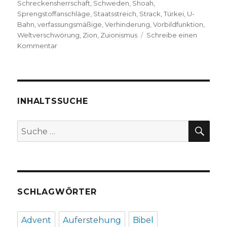
Schreckensherrschaft
,
Schweden
,
Shoah
,
Sprengstoffanschläge
,
Staatsstreich
,
Strack
,
Türkei
,
U-
Bahn
,
verfassungsmäßige
,
Verhinderung
,
Vorbildfunktion
,
Weltverschwörung
,
Zion
,
Zuionismus
Schreibe einen
zu
Kommentar
Grundlagen
des
Antisemitismus,
Rezension
von
INHALTSSUCHE
Christoph
Fleischer,
SU
Suche
Welver
nach:
2018
SCHLAGWÖRTER
Advent
Auferstehung
Bibel