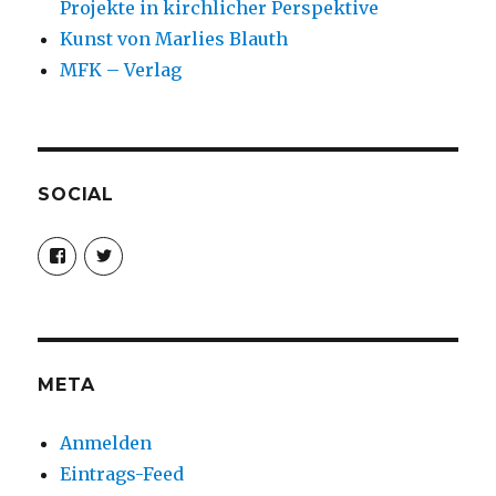
Projekte in kirchlicher Perspektive
Kunst von Marlies Blauth
MFK – Verlag
SOCIAL
Profil
Profil
von
von
christoph.fleischer1
ChristophFl
auf
auf
Facebook
Twitter
anzeigen
anzeigen
META
Anmelden
Eintrags-Feed