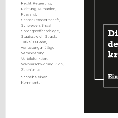
Recht
,
Regierung
,
Richtung
,
Rumänien
,
Russland
,
Schreckensherrschaft
,
Schweden
,
Shoah
,
Sprengstoffanschläge
,
Staatsstreich
,
Strack
,
Türkei
,
U-Bahn
,
verfassungsmäßige
,
Verhinderung
,
Vorbildfunktion
,
Weltverschwörung
,
Zion
,
Zuionismus
Schreibe einen
zu
Kommentar
Grundlagen
des
Antisemitismus,
Rezension
von
Christoph