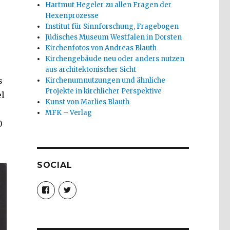
Hartmut Hegeler zu allen Fragen der
Hexenprozesse
Institut für Sinnforschung, Fragebogen
Jüdisches Museum Westfalen in Dorsten
Kirchenfotos von Andreas Blauth
Kirchengebäude neu oder anders nutzen
aus architektonischer Sicht
s
Kirchenumnutzungen und ähnliche
Projekte in kirchlicher Perspektive
el
Kunst von Marlies Blauth
MFK – Verlag
0
SOCIAL
Profil
Profil
von
von
christoph.fleischer1
ChristophFl
auf
auf
Facebook
Twitter
anzeigen
anzeigen