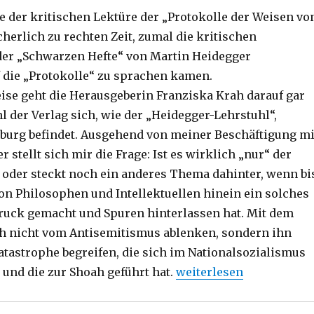
e der kritischen Lektüre der „Protokolle der Weisen vo
herlich zu rechten Zeit, zumal die kritischen
er „Schwarzen Hefte“ von Martin Heidegger
f die „Protokolle“ zu sprachen kamen.
ise geht die Herausgeberin Franziska Krah darauf gar
l der Verlag sich, wie der „Heidegger-Lehrstuhl“,
eiburg befindet. Ausgehend von meiner Beschäftigung mi
 stellt sich mir die Frage: Ist es wirklich „nur“ der
oder steckt noch ein anderes Thema dahinter, wenn bi
von Philosophen und Intellektuellen hinein ein solches
uck gemacht und Spuren hinterlassen hat. Mit dem
h nicht vom Antisemitismus ablenken, sondern ihn
Katastrophe begreifen, die sich im Nationalsozialismus
„Grundlagen des Antisem
 und die zur Shoah geführt hat.
weiterlesen