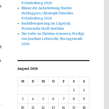
Fröndenberg 2026
n
Bilanz der Aufarbeitung Martin
Heideggers, Christoph Fleischer,
Fröndenberg 2026
Bachüberquerung im Lägertal,
Pressenotiz Stadt Iserlohn
Die Liebe zu Christus erneuern, Predigt
von Joachim Leberecht, Herzogenrath
2026
t
s
August 2026
M
D
M
D
F
S
S
1
2
itismus, Rezension von Christoph Fleischer, Welver 2
3
4
5
6
7
8
9
10
11
12
13
14
15
16