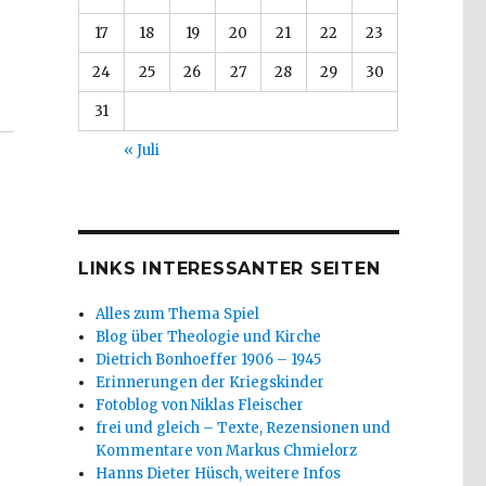
17
18
19
20
21
22
23
24
25
26
27
28
29
30
31
« Juli
LINKS INTERESSANTER SEITEN
Alles zum Thema Spiel
Blog über Theologie und Kirche
Dietrich Bonhoeffer 1906 – 1945
Erinnerungen der Kriegskinder
Fotoblog von Niklas Fleischer
frei und gleich – Texte, Rezensionen und
Kommentare von Markus Chmielorz
Hanns Dieter Hüsch, weitere Infos