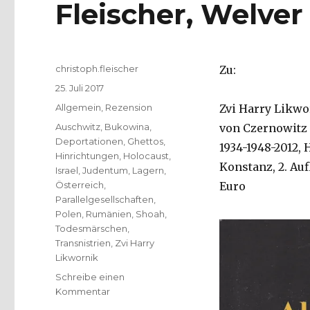
Fleischer, Welver
Autor
christoph.fleischer
Zu:
Veröffentlicht
25. Juli 2017
am
Kategorien
Allgemein
,
Rezension
Zvi Harry Likwo
Schlagwörter
Auschwitz
,
Bukowina
,
von Czernowitz 
Deportationen
,
Ghettos
,
1934-1948-2012,
Hinrichtungen
,
Holocaust
,
Konstanz, 2. Auf
Israel
,
Judentum
,
Lagern
,
Österreich
,
Euro
Parallelgesellschaften
,
Polen
,
Rumänien
,
Shoah
,
Todesmärschen
,
Transnistrien
,
Zvi Harry
Likwornik
Schreibe einen
zu
Kommentar
Der