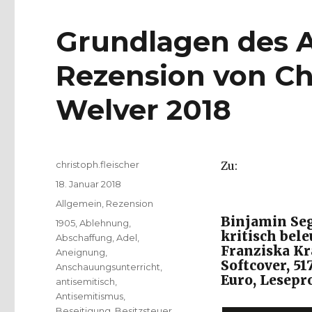
Grundlagen des A
Rezension von Chr
Welver 2018
Autor
christoph.fleischer
Zu:
Veröffentlicht
18. Januar 2018
am
Kategorien
Allgemein
,
Rezension
Binjamin Seg
Schlagwörter
1905
,
Ablehnung
,
kritisch bel
Abschaffung
,
Adel
,
Franziska Kra
Aneignung
,
Softcover, 51
Anschauungsunterricht
,
Euro, Lesepr
antisemitisch
,
Antisemitismus
,
Beseitigung
,
Besitzsteuer
,