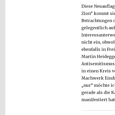
Fleischer,
Diese Neuauflag
Welver
Zion“ kommt sic
2018
Betrachtungen d
gelegentlich au
Interessanterwe
nicht ein, obwoh
ebenfalls in Fr
Martin Heidegger
Antisemitismus 
in einen Kreis 
Machwerk Eindr
„nur“ möchte ic
gerade als die 
manifestiert hat