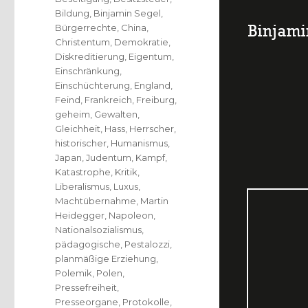
Bildung
,
Binjamin Segel
,
Bürgerrechte
,
China
,
Christentum
,
Demokratie
,
Diskreditierung
,
Eigentum
,
Einschränkung
,
Einschüchterung
,
England
,
Feind
,
Frankreich
,
Freiburg
,
geheim
,
Gewalten
,
Gleichheit
,
Hass
,
Herrscher
,
historischer
,
Humanismus
,
Japan
,
Judentum
,
Kampf
,
Katastrophe
,
Kritik
,
Liberalismus
,
Luxus
,
Machtübernahme
,
Martin
Heidegger
,
Napoleon
,
Nationalsozialismus
,
pädagogische
,
Pestalozzi
,
planmäßige Erziehung
,
Polemik
,
Polen
,
Pressefreiheit
,
Presseorgane
,
Protokolle
,