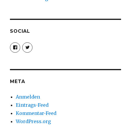
SOCIAL
Profil
Profil
von
von
christoph.fleischer1
ChristophFl
auf
auf
Facebook
Twitter
anzeigen
anzeigen
META
Anmelden
Eintrags-Feed
Kommentar-Feed
WordPress.org