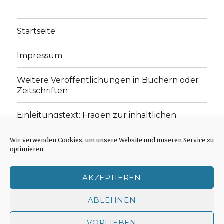
Startseite
Impressum
Weitere Veröffentlichungen in Büchern oder
Zeitschriften
Einleitungstext: Fragen zur inhaltlichen
Position der Homepage und zum Begriff des
„schwachen Glaubens“
Wir verwenden Cookies, um unsere Website und unseren Service zu
optimieren.
Einladung zur Mitarbeit: Rezensionen,
Aufsätze, Gedichte und Predigten
AKZEPTIEREN
Cookie-Richtlinie (EU)
ABLEHNEN
VORLIEBEN