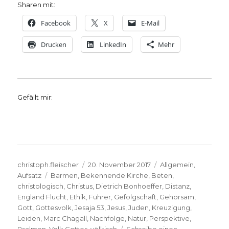
Sharen mit:
Facebook
X
E-Mail
Drucken
LinkedIn
Mehr
Gefällt mir:
Autor
Veröffentlicht
Kategorien
christoph.fleischer
20. November 2017
Allgemein
,
Schlagwörter
am
Aufsatz
Barmen
,
Bekennende Kirche
,
Beten
,
christologisch
,
Christus
,
Dietrich Bonhoeffer
,
Distanz
,
England Flucht
,
Ethik
,
Führer
,
Gefolgschaft
,
Gehorsam
,
Gott
,
Gottesvolk
,
Jesaja 53
,
Jesus
,
Juden
,
Kreuzigung
,
Leiden
,
Marc Chagall
,
Nachfolge
,
Natur
,
Perspektive
,