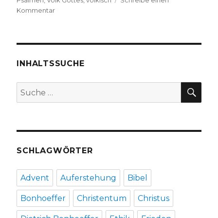
Psalmen
,
Volk Gottes
,
völkisch
Schreibe einen
zu
Kommentar
Einführung
in
die
Psalmen
nach
INHALTSSUCHE
Dietrich
Bonhoeffer,
SU
Suche
kommentiert
nach:
von
Christoph
Fleischer,
Welver
2017
SCHLAGWÖRTER
Advent
Auferstehung
Bibel
Bonhoeffer
Christentum
Christus