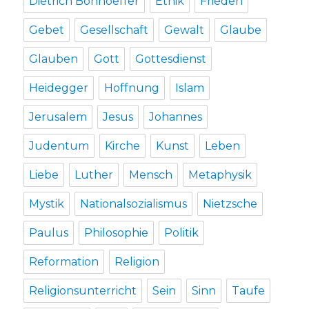
Dietrich Bonhoeffer
Ethik
Frieden
Gebet
Gesellschaft
Gewalt
Glaube
Glauben
Gott
Gottesdienst
Heidegger
Hoffnung
Islam
Jerusalem
Jesus
Johannes
Judentum
Kirche
Kunst
Leben
Liebe
Luther
Mensch
Metaphysik
Mystik
Nationalsozialismus
Nietzsche
Paulus
Philosophie
Politik
Reformation
Religion
Religionsunterricht
Sein
Sinn
Taufe