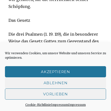
Schöpfung.
Das Gesetz
Die drei Psalmen (1. 19. 119), die in besonderer
Weise das Gesetz Gottes zum Gegenstand des
Dankens, Lobens und Bittens machen, wollen
Wir verwenden Cookies, um unsere Website und unseren Service zu
uns vor allem die Wohltat des Gesetzes vor
optimieren.
Augen führen. Unter „Gesetz“ ist dann meist
die ganze Erlösungstat Gottes und die Weisung
AKZEPTIEREN
für ein neues Leben im Gehorsam zu
verstehen. Die Freude am Gesetz, an den
ABLEHNEN
Geboten Gottes erfüllt uns, wenn Gott unserem
VORLIEBEN
Leben durch Jesus Christus die große
Wendung gegeben hat. Dass Gott mir sein
Cookie-Richtlinie
Impressum
Impressum
Gebot einmal verbergen könnte (Psalm 119,19),