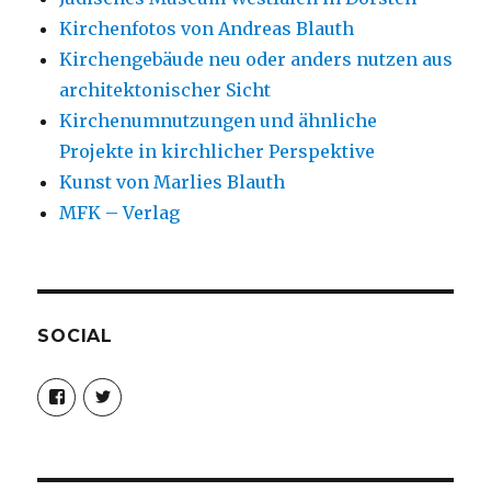
Kirchenfotos von Andreas Blauth
Kirchengebäude neu oder anders nutzen aus
architektonischer Sicht
Kirchenumnutzungen und ähnliche
Projekte in kirchlicher Perspektive
Kunst von Marlies Blauth
MFK – Verlag
SOCIAL
Profil
Profil
von
von
christoph.fleischer1
ChristophFl
auf
auf
Facebook
Twitter
anzeigen
anzeigen