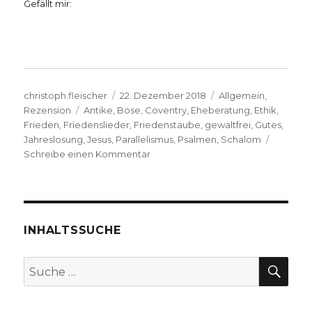
Gefällt mir:
Autor
Veröffentlicht
Kategorien
christoph.fleischer
22. Dezember 2018
Allgemein
,
Schlagwörter
am
Rezension
Antike
,
Böse
,
Coventry
,
Eheberatung
,
Ethik
,
Frieden
,
Friedenslieder
,
Friedenstaube
,
gewaltfrei
,
Gutes
,
Jahreslosung
,
Jesus
,
Parallelismus
,
Psalmen
,
Schalom
zu
Schreibe einen Kommentar
Frieden
als
Jahresmotto,
Rezension
von
INHALTSSUCHE
Christoph
Fleischer,
SU
Suche
Welver
nach:
2018