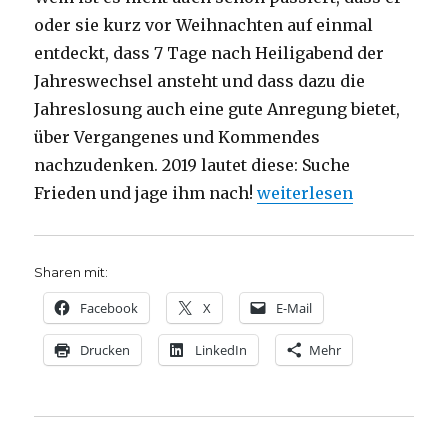
oder sie kurz vor Weihnachten auf einmal
entdeckt, dass 7 Tage nach Heiligabend der
Jahreswechsel ansteht und dass dazu die
Jahreslosung auch eine gute Anregung bietet,
über Vergangenes und Kommendes
nachzudenken. 2019 lautet diese: Suche
„Frieden als Jahresmot
Frieden und jage ihm nach!
weiterlesen
Sharen mit:
Facebook
X
E-Mail
Drucken
LinkedIn
Mehr