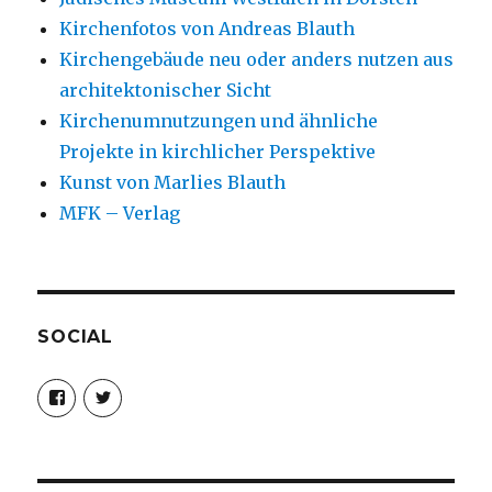
Kirchenfotos von Andreas Blauth
Kirchengebäude neu oder anders nutzen aus
architektonischer Sicht
Kirchenumnutzungen und ähnliche
Projekte in kirchlicher Perspektive
Kunst von Marlies Blauth
MFK – Verlag
SOCIAL
Profil
Profil
von
von
christoph.fleischer1
ChristophFl
auf
auf
Facebook
Twitter
anzeigen
anzeigen