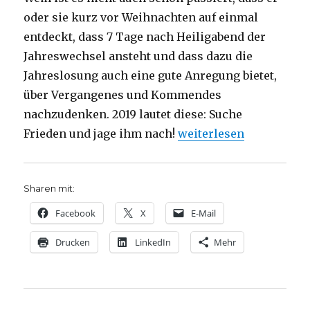
oder sie kurz vor Weihnachten auf einmal
entdeckt, dass 7 Tage nach Heiligabend der
Jahreswechsel ansteht und dass dazu die
Jahreslosung auch eine gute Anregung bietet,
über Vergangenes und Kommendes
nachzudenken. 2019 lautet diese: Suche
„Frieden als Jahresmot
Frieden und jage ihm nach!
weiterlesen
Sharen mit:
Facebook
X
E-Mail
Drucken
LinkedIn
Mehr