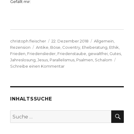
Gefällt mir:
Autor
Veröffentlicht
Kategorien
christoph.fleischer
22. Dezember 2018
Allgemein
,
Schlagwörter
am
Rezension
Antike
,
Böse
,
Coventry
,
Eheberatung
,
Ethik
,
Frieden
,
Friedenslieder
,
Friedenstaube
,
gewaltfrei
,
Gutes
,
Jahreslosung
,
Jesus
,
Parallelismus
,
Psalmen
,
Schalom
zu
Schreibe einen Kommentar
Frieden
als
Jahresmotto,
Rezension
von
INHALTSSUCHE
Christoph
Fleischer,
SU
Suche
Welver
nach:
2018