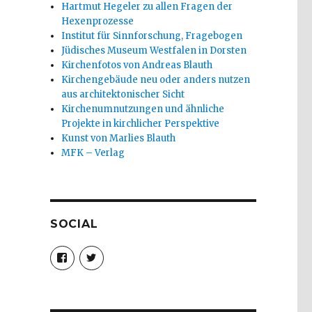
Hartmut Hegeler zu allen Fragen der
Hexenprozesse
Institut für Sinnforschung, Fragebogen
Jüdisches Museum Westfalen in Dorsten
Kirchenfotos von Andreas Blauth
Kirchengebäude neu oder anders nutzen
aus architektonischer Sicht
Kirchenumnutzungen und ähnliche
Projekte in kirchlicher Perspektive
Kunst von Marlies Blauth
MFK – Verlag
SOCIAL
Profil
Profil
von
von
christoph.fleischer1
ChristophFl
auf
auf
Facebook
Twitter
anzeigen
anzeigen