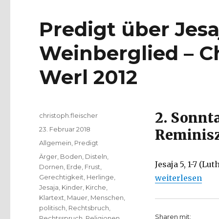
Predigt über Jesaj
Weinberglied – Ch
Werl 2012
2. Sonnt
Autor
christoph.fleischer
Veröffentlicht
23. Februar 2018
Reminis
am
Kategorien
Allgemein
,
Predigt
Schlagwörter
Ärger
,
Boden
,
Disteln
,
Jesaja 5, 1-7 (L
Dornen
,
Erde
,
Frust
,
„Predigt über Je
Gerechtigkeit
,
Herlinge
,
weiterlesen
Jesaja
,
Kinder
,
Kirche
,
Klartext
,
Mauer
,
Menschen
,
politisch
,
Rechtsbruch
,
Sharen mit:
Rechtsspruch
,
Religionen
,