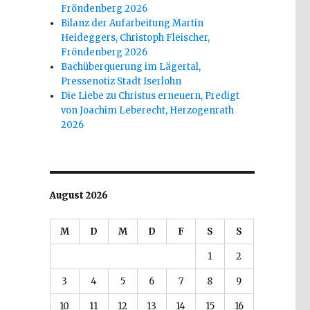
Fröndenberg 2026
Bilanz der Aufarbeitung Martin
Heideggers, Christoph Fleischer,
Fröndenberg 2026
Bachüberquerung im Lägertal,
Pressenotiz Stadt Iserlohn
Die Liebe zu Christus erneuern, Predigt
von Joachim Leberecht, Herzogenrath
2026
August 2026
M
D
M
D
F
S
S
1
2
3
4
5
6
7
8
9
10
11
12
13
14
15
16