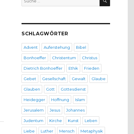
nach:
SCHLAGWÖRTER
Advent
Auferstehung
Bibel
Bonhoeffer
Christentum
Christus
Dietrich Bonhoeffer
Ethik
Frieden
Gebet
Gesellschaft
Gewalt
Glaube
Glauben
Gott
Gottesdienst
Heidegger
Hoffnung
Islam
12“
Jerusalem
Jesus
Johannes
Judentum
Kirche
Kunst
Leben
Liebe
Luther
Mensch
Metaphysik