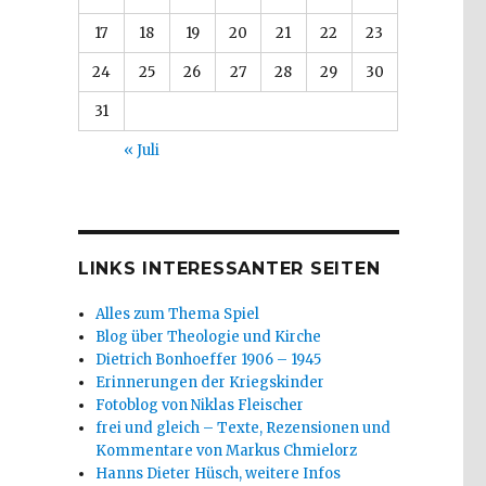
17
18
19
20
21
22
23
24
25
26
27
28
29
30
31
« Juli
LINKS INTERESSANTER SEITEN
Alles zum Thema Spiel
Blog über Theologie und Kirche
Dietrich Bonhoeffer 1906 – 1945
Erinnerungen der Kriegskinder
Fotoblog von Niklas Fleischer
frei und gleich – Texte, Rezensionen und
Kommentare von Markus Chmielorz
Hanns Dieter Hüsch, weitere Infos