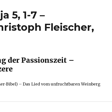
a 5, 1-7 –
ristoph Fleischer,
ag der Passionszeit –
zere
uther-Bibel) – Das Lied vom unfruchtbaren Weinberg
saja 5, 1-7 – Weinberglied – Christoph Fleischer, Werl 20