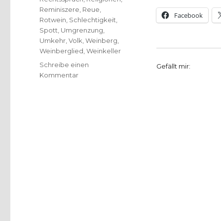
Reminiszere
,
Reue
,
Facebook
Rotwein
,
Schlechtigkeit
,
Spott
,
Umgrenzung
,
Umkehr
,
Volk
,
Weinberg
,
Weinberglied
,
Weinkeller
Schreibe einen
Gefällt mir:
zu
Kommentar
Predigt
über
Jesaja
5,
1-
7
–
Weinberglied
–
Christoph
Fleischer,
Werl
2012