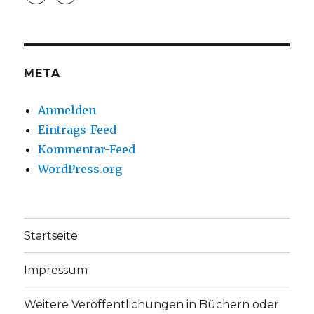
christoph.fleischer1
ChristophFl
auf
auf
Facebook
Twitter
anzeigen
anzeigen
META
Anmelden
Eintrags-Feed
Kommentar-Feed
WordPress.org
Startseite
Impressum
Weitere Veröffentlichungen in Büchern oder