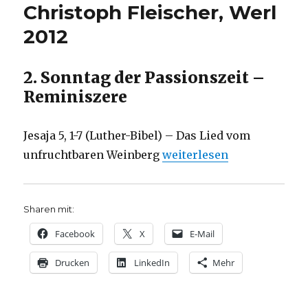
Christoph Fleischer, Werl
2012
2. Sonntag der Passionszeit –
Reminiszere
Jesaja 5, 1-7 (Luther-Bibel) – Das Lied vom
„Predigt über Jesaja 5, 1-
unfruchtbaren Weinberg
weiterlesen
Sharen mit:
Facebook
X
E-Mail
Drucken
LinkedIn
Mehr