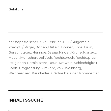
Gefällt mir:
Autor
Veröffentlicht
Kategorien
christoph.fleischer
23. Februar 2018
Allgemein
,
Schlagwörter
am
Predigt
Ärger
,
Boden
,
Disteln
,
Dornen
,
Erde
,
Frust
,
Gerechtigkeit
,
Herlinge
,
Jesaja
,
Kinder
,
Kirche
,
Klartext
,
Mauer
,
Menschen
,
politisch
,
Rechtsbruch
,
Rechtsspruch
,
Religionen
,
Reminiszere
,
Reue
,
Rotwein
,
Schlechtigkeit
,
Spott
,
Umgrenzung
,
Umkehr
,
Volk
,
Weinberg
,
zu
Weinberglied
,
Weinkeller
Schreibe einen Kommentar
Predigt
über
Jesaja
5,
1-
INHALTSSUCHE
7
–