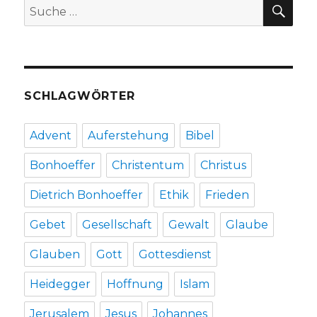
SU
Suche
Weinbe
nach:
–
Christo
Fleisch
Werl
2012
SCHLAGWÖRTER
Advent
Auferstehung
Bibel
Bonhoeffer
Christentum
Christus
Dietrich Bonhoeffer
Ethik
Frieden
Gebet
Gesellschaft
Gewalt
Glaube
Glauben
Gott
Gottesdienst
Heidegger
Hoffnung
Islam
Jerusalem
Jesus
Johannes