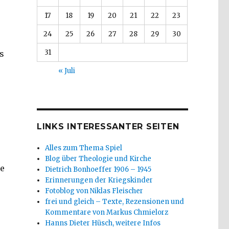
17
18
19
20
21
22
23
24
25
26
27
28
29
30
31
s
« Juli
LINKS INTERESSANTER SEITEN
Alles zum Thema Spiel
Blog über Theologie und Kirche
ie
Dietrich Bonhoeffer 1906 – 1945
Erinnerungen der Kriegskinder
Fotoblog von Niklas Fleischer
frei und gleich – Texte, Rezensionen und
Kommentare von Markus Chmielorz
Hanns Dieter Hüsch, weitere Infos