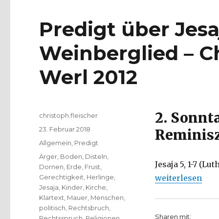
Predigt über Jesaj
Weinberglied – Ch
Werl 2012
2. Sonnt
Autor
christoph.fleischer
Veröffentlicht
23. Februar 2018
Reminis
am
Kategorien
Allgemein
,
Predigt
Schlagwörter
Ärger
,
Boden
,
Disteln
,
Jesaja 5, 1-7 (L
Dornen
,
Erde
,
Frust
,
„Predigt über Je
Gerechtigkeit
,
Herlinge
,
weiterlesen
Jesaja
,
Kinder
,
Kirche
,
Klartext
,
Mauer
,
Menschen
,
politisch
,
Rechtsbruch
,
Sharen mit:
Rechtsspruch
,
Religionen
,