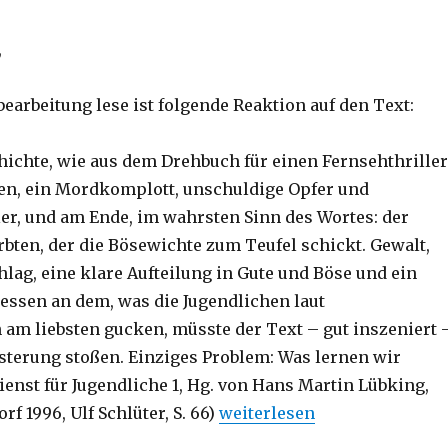
,
bearbeitung lese ist folgende Reaktion auf den Text:
chichte, wie aus dem Drehbuch für einen Fernsehthriller
en, ein Mordkomplott, unschuldige Opfer und
ler, und am Ende, im wahrsten Sinn des Wortes: der
rbten, der die Bösewichte zum Teufel schickt. Gewalt,
lag, eine klare Aufteilung in Gute und Böse und ein
ssen an dem, was die Jugendlichen laut
 am liebsten gucken, müsste der Text – gut inszeniert 
sterung stoßen. Einziges Problem: Was lernen wir
ienst für Jugendliche 1, Hg. von Hans Martin Lübking,
„Predigt über Markus 12,1-12
f 1996, Ulf Schlüter, S. 66)
weiterlesen