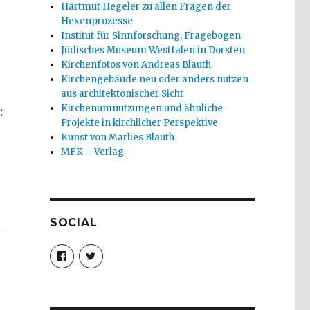
Hartmut Hegeler zu allen Fragen der
Hexenprozesse
Institut für Sinnforschung, Fragebogen
Jüdisches Museum Westfalen in Dorsten
Kirchenfotos von Andreas Blauth
Kirchengebäude neu oder anders nutzen
aus architektonischer Sicht
Kirchenumnutzungen und ähnliche
:
Projekte in kirchlicher Perspektive
Kunst von Marlies Blauth
MFK – Verlag
SOCIAL
–
Profil
Profil
von
von
christoph.fleischer1
ChristophFl
auf
auf
, Sonntag Reminiszere, Christoph Fleischer, Welver 2015
Facebook
Twitter
anzeigen
anzeigen