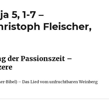
a 5, 1-7 –
ristoph Fleischer,
ag der Passionszeit –
zere
uther-Bibel) – Das Lied vom unfruchtbaren Weinberg
saja 5, 1-7 – Weinberglied – Christoph Fleischer, Werl 20