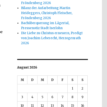
Fröndenberg 2026
h
Bilanz der Aufarbeitung Martin
Heideggers, Christoph Fleischer,
Fröndenberg 2026
Bachüberquerung im Lägertal,
Pressenotiz Stadt Iserlohn
be
Die Liebe zu Christus erneuern, Predigt
von Joachim Leberecht, Herzogenrath
2026
August 2026
M
D
M
D
F
S
S
1
2
3
4
5
6
7
8
9
10
11
12
13
14
15
16