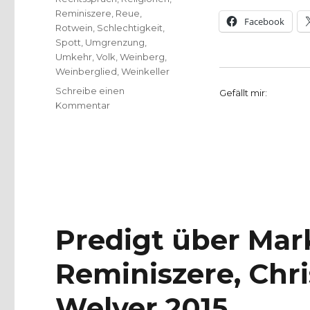
Reminiszere
,
Reue
,
Facebook
Rotwein
,
Schlechtigkeit
,
Spott
,
Umgrenzung
,
Umkehr
,
Volk
,
Weinberg
,
Weinberglied
,
Weinkeller
Schreibe einen
Gefällt mir:
zu
Kommentar
Predigt
über
Jesaja
5,
1-
7
–
Weinberglied
Predigt über Mark
–
Christoph
Reminiszere, Chri
Fleischer,
Werl
2012
Welver 2015