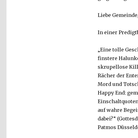
Liebe Gemeinde
In einer Predigt
„Eine tolle Ges
finstere Halunk
skrupellose Kil
Rächer der Ente
Mord und Totsch
Happy End: geme
Einschaltquoten
auf wahre Begei
dabei?“ (Gottesd
Patmos Düsseldor