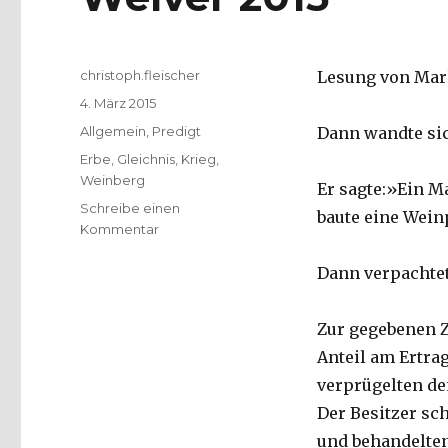
Autor
christoph.fleischer
Lesung von Marku
Veröffentlicht
4. März 2015
am
Kategorien
Allgemein
,
Predigt
Dann wandte sic
Schlagwörter
Erbe
,
Gleichnis
,
Krieg
,
Weinberg
Er sagte:»Ein M
Schreibe einen
baute eine Wein
zu
Kommentar
Predigt
über
Dann verpachtet
Markus
12,1-
Zur gegebenen Z
12,
Sonntag
Anteil am Ertra
Reminiszere,
verprügelten de
Christoph
Der Besitzer sc
Fleischer,
Welver
und behandelten