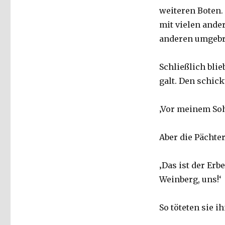
2015
weiteren Boten.
mit vielen ander
anderen umgebr
Schließlich bli
galt. Den schick
‚Vor meinem Soh
Aber die Pächte
‚Das ist der Erb
Weinberg, uns!‘
So töteten sie 