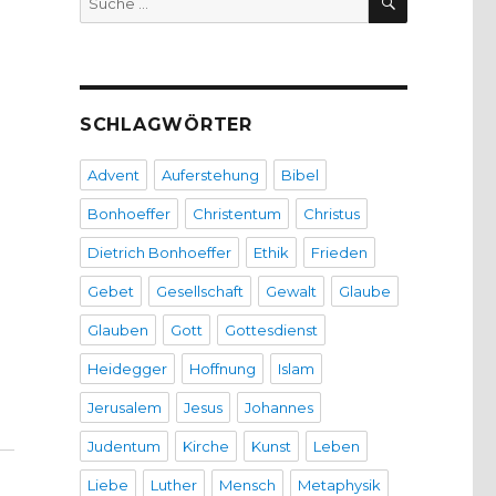
nach:
SCHLAGWÖRTER
Advent
Auferstehung
Bibel
Bonhoeffer
Christentum
Christus
Dietrich Bonhoeffer
Ethik
Frieden
Gebet
Gesellschaft
Gewalt
Glaube
Glauben
Gott
Gottesdienst
Heidegger
Hoffnung
Islam
12“
Jerusalem
Jesus
Johannes
Judentum
Kirche
Kunst
Leben
Liebe
Luther
Mensch
Metaphysik