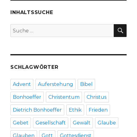
ist
politisch,
INHALTSSUCHE
Rezension
von
SU
Suche
Christoph
nach:
Fleischer,
Werl
2013
SCHLAGWÖRTER
Advent
Auferstehung
Bibel
Bonhoeffer
Christentum
Christus
Dietrich Bonhoeffer
Ethik
Frieden
Gebet
Gesellschaft
Gewalt
Glaube
Glauben
Gott
Gottesdienst