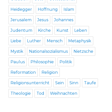
Heidegger
Hoffnung
Islam
Jerusalem
Jesus
Johannes
Judentum
Kirche
Kunst
Leben
Liebe
Luther
Mensch
Metaphysik
Mystik
Nationalsozialismus
Nietzsche
Paulus
Philosophie
Politik
Reformation
Religion
Religionsunterricht
Sein
Sinn
Taufe
Theologie
Tod
Weihnachten