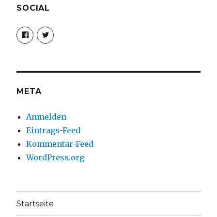
SOCIAL
Profil
Profil
von
von
christoph.fleischer1
ChristophFl
auf
auf
Facebook
Twitter
anzeigen
anzeigen
META
Anmelden
Eintrags-Feed
Kommentar-Feed
WordPress.org
Startseite