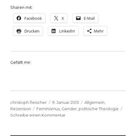
Sharen mit:
Facebook
X
E-Mail
Drucken
LinkedIn
Mehr
Gefällt mir:
Autor
Veröffentlicht
Kategorien
christoph.fleischer
9. Januar 2013
Allgemein
,
Schlagwörter
am
Rezension
Feminismus
,
Gender
,
politische Theologie
zu
Schreibe einen Kommentar
Die
feministische
Theologie