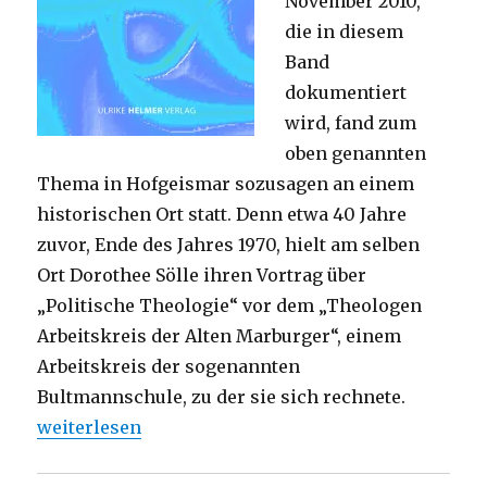
November 2010,
die in diesem
Band
dokumentiert
wird, fand zum
oben genannten
Thema in Hofgeismar sozusagen an einem
historischen Ort statt. Denn etwa 40 Jahre
zuvor, Ende des Jahres 1970, hielt am selben
Ort Dorothee Sölle ihren Vortrag über
„Politische Theologie“ vor dem „Theologen
Arbeitskreis der Alten Marburger“, einem
Arbeitskreis der sogenannten
Bultmannschule, zu der sie sich rechnete.
„Die feministische Theologie ist politisch, Rezens
weiterlesen